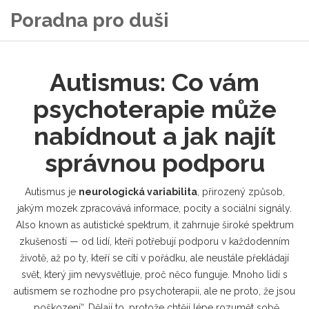
Poradna pro duši
Autismus: Co vám
psychoterapie může
nabídnout a jak najít
správnou podporu
Autismus je
neurologická variabilita
,
přirozený způsob,
jakým mozek zpracovává informace, pocity a sociální signály
.
Also known as
autistické spektrum
, it zahrnuje široké spektrum
zkušeností — od lidí, kteří potřebují podporu v každodenním
životě, až po ty, kteří se cítí v pořádku, ale neustále překládají
svět, který jim nevysvětluje, proč něco funguje.
Mnoho lidí s
autismem se rozhodne pro psychoterapii, ale ne proto, že jsou
„poškození“. Dělají to, protože chtějí lépe rozumět sobě