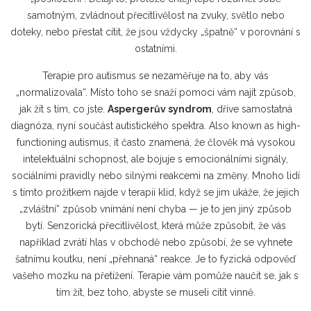
samotným, zvládnout přecitlivělost na zvuky, světlo nebo
doteky, nebo přestat cítit, že jsou vždycky „špatně“ v porovnání s
ostatními.
Terapie pro autismus se nezaměřuje na to, aby vás
„normalizovala“. Místo toho se snaží pomoci vám najít způsob,
jak žít s tím, co jste.
Aspergerův syndrom
,
dříve samostatná
diagnóza, nyní součást autistického spektra
. Also known as
high-
functioning autismus
, it často znamená, že člověk má vysokou
intelektuální schopnost, ale bojuje s emocionálními signály,
sociálními pravidly nebo silnými reakcemi na změny.
Mnoho lidí
s tímto prožitkem najde v terapii klid, když se jim ukáže, že jejich
„zvláštní“ způsob vnímání není chyba — je to jen jiný způsob
bytí. Senzorická přecitlivělost, která může způsobit, že vás
například zvrátí hlas v obchodě nebo způsobí, že se vyhnete
šatnímu koutku, není „přehnaná“ reakce. Je to fyzická odpověď
vašeho mozku na přetížení. Terapie vám pomůže naučit se, jak s
tím žít, bez toho, abyste se museli cítit vinně.