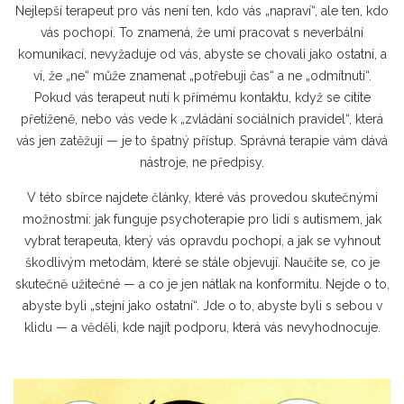
Nejlepší terapeut pro vás není ten, kdo vás „napraví“, ale ten, kdo
vás pochopí. To znamená, že umí pracovat s neverbální
komunikací, nevyžaduje od vás, abyste se chovali jako ostatní, a
ví, že „ne“ může znamenat „potřebuji čas“ a ne „odmítnutí“.
Pokud vás terapeut nutí k přímému kontaktu, když se cítíte
přetíženě, nebo vás vede k „zvládání sociálních pravidel“, která
vás jen zatěžují — je to špatný přístup. Správná terapie vám dává
nástroje, ne předpisy.
V této sbírce najdete články, které vás provedou skutečnými
možnostmi: jak funguje psychoterapie pro lidí s autismem, jak
vybrat terapeuta, který vás opravdu pochopí, a jak se vyhnout
škodlivým metodám, které se stále objevují. Naučíte se, co je
skutečně užitečné — a co je jen nátlak na konformitu. Nejde o to,
abyste byli „stejní jako ostatní“. Jde o to, abyste byli s sebou v
klidu — a věděli, kde najít podporu, která vás nevyhodnocuje.