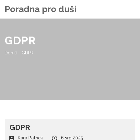
Poradna pro duši
GDPR
Domů
GDPR
GDPR
Kara Patrick
6 srp 2025