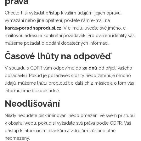
práva
Chcete-li si vyžádat přístup k vašim údajům, jejich opravu,
vymazání nebo jiné opatření, pošlete nám e-mail na
kara@poradnaprodusi.cz
. V e-mailu uveďte své jméno, e-
mailovou adresu a konkrétní požadavek. Pro ověření identity vás
můžeme požádat o dodání dodatečných informací.
Časové lhůty na odpověď
V souladu s GDPR vám odpovíme do
30 dnů
od přijetí vašeho
požadavku. Pokud je požadavek složitý nebo zahrnuje mnoho
údajů, můžeme lhůtu prodloužit o dalších 2 měsíce a o tom vás
informujeme bezodkladně.
Neodlišování
Nikdy nebudete diskriminováni nebo omezeni ve svém přístupu
k obsahu webu, pokud si vyžádáte svá práva podle GDPR. Váš
přístup k informacím, článkům a zdrojům zůstane plně
neomezený.