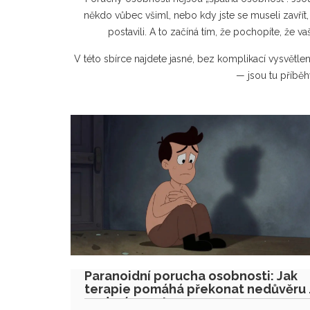
někdo vůbec všiml, nebo kdy jste se museli zavřít,
postavili. A to začíná tím, že pochopíte, že va
V této sbírce najdete jasné, bez komplikací vysvětlení
— jsou tu příběh
Paranoidní porucha osobnosti: Jak
terapie pomáhá překonat nedůvěru 
podezíravost