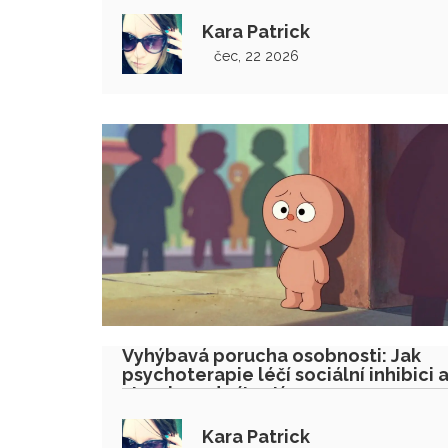
Kara Patrick
čec, 22 2026
Vyhýbavá porucha osobnosti: Jak
psychoterapie léčí sociální inhibici 
strach z odmítnutí
Kara Patrick