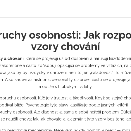
uchy osobnosti: Jak rozpoz
vzory chování
ty a chování
,
které se projevují už od dospívání a narušují každodenní
akořeněné a často způsobují opakující se problémy ve vztazích, na 
á jako by byl vždycky v ohrožení, není to jen „náladovost“. To můž
em
. Also known as
histrionic personality disorder
, často se projevuje 
a obtíže s hlubokými vztahy.
uchu osobnosti. Klíč je v trvalosti a škodlivosti. Když se stejné cho
dívat blíže. Psychologie tyto stavy klasifikuje podle jasných kritérií
 poruchy osobnosti
. Ale diagnostika sama o sobě neřeší problém. Důležit
se naučili chovat tak, jak chováte, a jak změnit tyto vzory bez toho, ab
 to přežitkové mechanismy, které vám někdy pomohly přežít — možná v