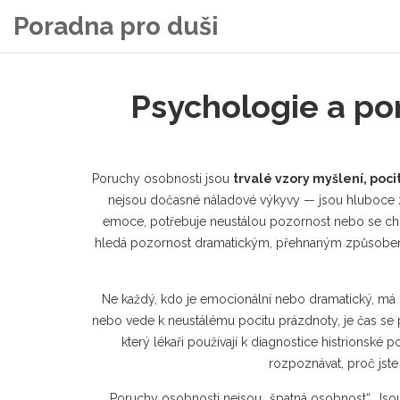
Poradna pro duši
Psychologie a por
Poruchy osobnosti jsou
trvalé vzory myšlení, poci
nejsou dočasné náladové výkyvy — jsou hluboce z
emoce, potřebuje neustálou pozornost nebo se chov
hledá pozornost dramatickým, přehnaným způsob
Ne každý, kdo je emocionální nebo dramatický, má por
nebo vede k neustálému pocitu prázdnoty, je čas se po
který lékaři používají k diagnostice histrionské
rozpoznávat, proč jste 
Poruchy osobnosti nejsou „špatná osobnost“. Jsou