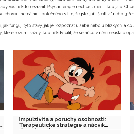
 aby vás někdo nezranil. Psychoterapie nechce změnit, kdo jste. Chce 
še chování nemá nic společného s tím, že jste „příliš citliví“ nebo „př
, jak fungují tyto stavy, jak je rozpoznat u sebe nebo u blízkých, a co
y, které rozumí každý, kdo někdy cítil, že se něco v něm neustále opak
Impulzivita a poruchy osobnosti:
a
Terapeutické strategie a nácvik
dovedností