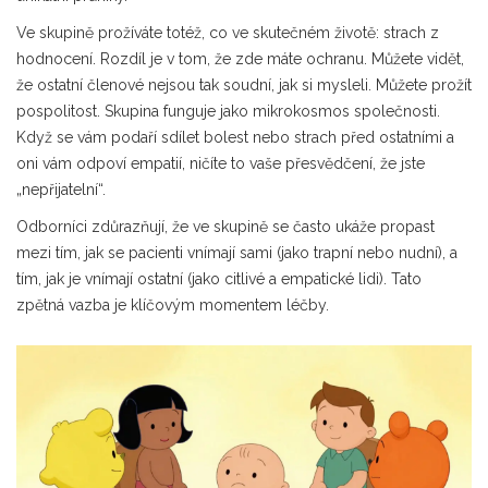
Ve skupině prožíváte totéž, co ve skutečném životě: strach z
hodnocení. Rozdíl je v tom, že zde máte ochranu. Můžete vidět,
že ostatní členové nejsou tak soudní, jak si mysleli. Můžete prožít
pospolitost. Skupina funguje jako mikrokosmos společnosti.
Když se vám podaří sdílet bolest nebo strach před ostatními a
oni vám odpoví empatií, ničíte to vaše přesvědčení, že jste
„nepřijatelní“.
Odborníci zdůrazňují, že ve skupině se často ukáže propast
mezi tím, jak se pacienti vnímají sami (jako trapní nebo nudní), a
tím, jak je vnímají ostatní (jako citlivé a empatické lidi). Tato
zpětná vazba je klíčovým momentem léčby.