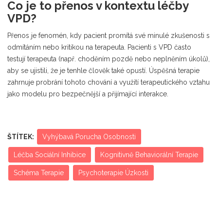
Co je to přenos v kontextu léčby
VPD?
Přenos je fenomén, kdy pacient promítá své minulé zkušenosti s
odmítáním nebo kritikou na terapeuta. Pacienti s VPD často
testují terapeuta (např. choděním pozdě nebo neplněním úkolů),
aby se ujistili, že je tenhle člověk také opustí. Úspěšná terapie
zahrnuje probrání tohoto chování a využití terapeutického vztahu
jako modelu pro bezpečnější a přijímající interakce.
ŠTÍTEK:
Vyhýbavá Porucha Osobnosti
Léčba Sociální Inhibice
Kognitivně Behaviorální Terapie
Schéma Terapie
Psychoterapie Úzkosti