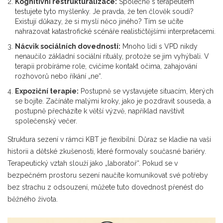
Kognitivní restrukturalizace:
Společně s terapeutem
testujete tyto myšlenky. Je pravda, že ten člověk soudí?
Existují důkazy, že si myslí něco jiného? Tím se učíte
nahrazovat katastrofické scénáře realističtějšími interpretacemi.
Nácvik sociálních dovedností:
Mnoho lidí s VPD nikdy
nenaučilo základní sociální rituály, protože se jim vyhýbali. V
terapii probíráme role, cvičíme kontakt očima, zahajování
rozhovorů nebo říkání „ne“.
Expoziční terapie:
Postupně se vystavujete situacím, kterých
se bojíte. Začínáte malými kroky, jako je pozdravit souseda, a
postupně přecházíte k větší výzvě, například navštívit
společenský večer.
Struktura sezení v rámci KBT je flexibilní. Důraz se kladie na vaši
historii a dětské zkušenosti, které formovaly současné bariéry.
Terapeutický vztah slouží jako „laboratoř“. Pokud se v
bezpečném prostoru sezení naučíte komunikovat své potřeby
bez strachu z odsouzení, můžete tuto dovednost přenést do
běžného života.