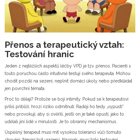
Přenos a terapeutický vztah:
Testování hranic
Jeden z nejtěžších aspektů léčby VPD je tzv. přenos. Pacienti s
touto poruchou často intuitivně testují svého terapeuta. Mohou
chodit pozdě na sezení, neplnit domácí úkoly nebo předkládat
jen povrchní témata.
Proč to dělají? Protože se bojí intimity. Pokud se k terapeutovi
příliš přiblíží, hrozí riziko odmítnutí. Raději ho tedy „vypustí“
nebo provokují, aby si ověřili, jestli on je také opustí, jako to
udělali jiní lidé v minulosti. Je to obranný mechanismus.
Úspěšný terapeut musí mít vysokou toleranci vůči tomuto
chování. Nesmí být uražený. Naopak, musí toto testování