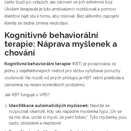
často touží po vztazích, ale zároveň se jich extrémně bojí.
Úkolem terapeuta je tuto ambivalenci rozklíčovat a pomoci
klientovi najít sílu k tomu, aby riskoval. Bez aktivního zapojení
klienta se žádná změna nedostaví.
Kognitivně behaviorální
terapie: Náprava myšlenek a
chování
Kognitivně behaviorální terapie
(KBT) je považována za
jednu z nejefektivnějších metod pro léčbu vyhýbavé poruchy
osobnosti. Na rozdíl od jiných přístupů je KBT velmi praktická a
zaměřená na řešení konkrétních problémů.
Jak KBT funguje u VPD?
Identifikace automatických myšlenek:
Naučíte se
rozpoznat okamžik, kdy vás napadne myšlenka typu „On se
na mě dívá, určitě si myslí, že jsem blbec“. Tyto myšlenky jsou
často zkreslené a nepřesné.