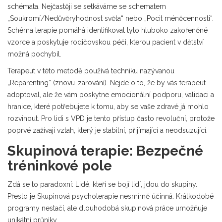
schémata. Nejčastěji se setkáváme se schematem
„Soukromí/Nedůvěryhodnost světa“ nebo „Pocit méněcennosti“.
Schéma terapie pomáhá identifikovat tyto hluboko zakořeněné
vzorce a poskytuje rodičovskou péči, kterou pacient v dětství
možná pochybil.
Terapeut v této metodě používá techniku nazývanou
„Reparenting“ (znovu-zarování). Nejde o to, že by vás terapeut
adoptoval, ale že vám poskytne emocionální podporu, validaci a
hranice, které potřebujete k tomu, aby se vaše zdravé já mohlo
rozvinout. Pro lidi s VPD je tento přístup často revoluční, protože
poprvé zažívají vztah, který je stabilní, přijímající a neodsuzující.
Skupinová terapie: Bezpečné
tréninkové pole
Zdá se to paradoxní: Lidé, kteří se bojí lidí, jdou do skupiny.
Přesto je
Skupinová psychoterapie
nesmírně účinná. Krátkodobé
programy nestačí, ale dlouhodobá skupinová práce umožňuje
unikátní průniky.