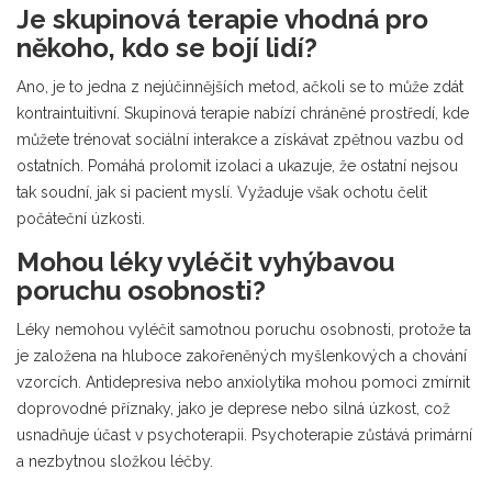
Je skupinová terapie vhodná pro
někoho, kdo se bojí lidí?
Ano, je to jedna z nejúčinnějších metod, ačkoli se to může zdát
kontraintuitivní. Skupinová terapie nabízí chráněné prostředí, kde
můžete trénovat sociální interakce a získávat zpětnou vazbu od
ostatních. Pomáhá prolomit izolaci a ukazuje, že ostatní nejsou
tak soudní, jak si pacient myslí. Vyžaduje však ochotu čelit
počáteční úzkosti.
Mohou léky vyléčit vyhýbavou
poruchu osobnosti?
Léky nemohou vyléčit samotnou poruchu osobnosti, protože ta
je založena na hluboce zakořeněných myšlenkových a chování
vzorcích. Antidepresiva nebo anxiolytika mohou pomoci zmírnit
doprovodné příznaky, jako je deprese nebo silná úzkost, což
usnadňuje účast v psychoterapii. Psychoterapie zůstává primární
a nezbytnou složkou léčby.