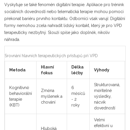
Vyskytuje se také fenomén digitální terapie. Aplikace pro trénink
sociálních dovedností nebo telematická terapie mohou pomoci
překonat bariéru prvního kontaktu. Odborníci však varují: Digitální
formy nemohou zcela nahradit lidský kontakt, který je pro VPD
terapeuticky nezbytný. Slouží spíše jako doplněk, nikoliv
náhrada.
Srovnání hlavních terapeutických přístupů při VPD
Hlavní
Délka
Metoda
Výhody
fokus
léčby
Strukturovaná,
Kognitivně
6
Změna
měřitelné
behaviorální
měsíců
myšlenek a
výsledky,
terapie
- 2
chování
nácvik
(KBT)
roky
dovedností
Velmi
efektivní u
Hluboká