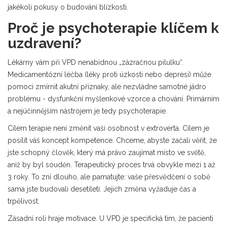
jakékoli pokusy o budování blízkosti.
Proč je psychoterapie klíčem k
uzdravení?
Lékárny vám při VPD nenabídnou „zázračnou pilulku“.
Medicamentózní léčba (léky proti úzkosti nebo depresi) může
pomoci zmírnit akutní příznaky, ale nezvládne samotné jádro
problému - dysfunkční myšlenkové vzorce a chování. Primárním
a nejúčinnějším nástrojem je tedy psychoterapie.
Cílem terapie není změnit vaši osobnost v extroverta. Cílem je
posílit váš koncept kompetence. Chceme, abyste začali věřit, že
jste schopný člověk, který má právo zaujímat místo ve světě,
aniž by byl souděn. Terapeutický proces trvá obvykle mezi 1 až
3 roky. To zní dlouho, ale pamatujte: vaše přesvědčení o sobě
sama jste budovali desetiletí. Jejich změna vyžaduje čas a
trpělivost.
Zásadní roli hraje motivace. U VPD je specifická tím, že pacienti