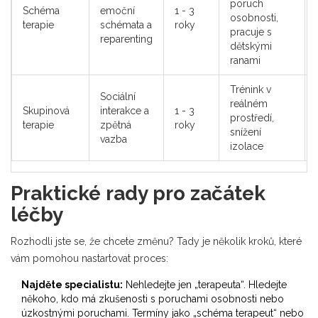
poruch
Schéma
emoční
1 - 3
osobnosti,
terapie
schémata a
roky
pracuje s
reparenting
dětskými
ranami
Trénink v
Sociální
reálném
Skupinová
interakce a
1 - 3
prostředí,
terapie
zpětná
roky
snížení
vazba
izolace
Praktické rady pro začátek
léčby
Rozhodli jste se, že chcete změnu? Tady je několik kroků, které
vám pomohou nastartovat proces:
Najděte specialistu:
Nehledejte jen „terapeuta“. Hledejte
někoho, kdo má zkušenosti s poruchami osobnosti nebo
úzkostnými poruchami. Termíny jako „schéma terapeut“ nebo