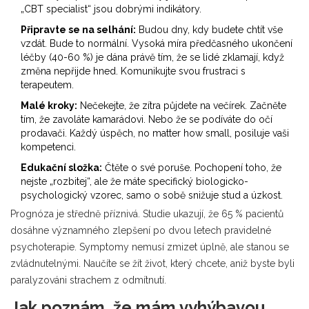
„CBT specialist“ jsou dobrými indikátory.
Připravte se na selhání:
Budou dny, kdy budete chtít vše
vzdát. Bude to normální. Vysoká míra předčasného ukončení
léčby (40-60 %) je dána právě tím, že se lidé zklamají, když
změna nepřijde hned. Komunikujte svou frustraci s
terapeutem.
Malé kroky:
Nečekejte, že zítra půjdete na večírek. Začněte
tím, že zavoláte kamarádovi. Nebo že se podíváte do očí
prodavači. Každý úspěch, no matter how small, posiluje vaši
kompetenci.
Edukační složka:
Čtěte o své poruše. Pochopení toho, že
nejste „rozbitej“, ale že máte specifický biologicko-
psychologický vzorec, samo o sobě snižuje stud a úzkost.
Prognóza je středně příznivá. Studie ukazují, že 65 % pacientů
dosáhne významného zlepšení po dvou letech pravidelné
psychoterapie. Symptomy nemusí zmizet úplně, ale stanou se
zvládnutelnými. Naučíte se žít život, který chcete, aniž byste byli
paralyzováni strachem z odmítnutí.
Jak poznám, že mám vyhýbavou