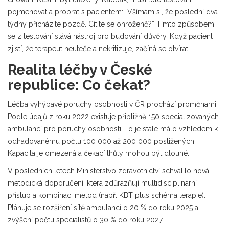
pojmenovat a probrat s pacientem: „Všímám si, že poslední dva
týdny přicházíte pozdě. Cítíte se ohroženě?“ Tímto způsobem
se z testování stává nástroj pro budování důvěry. Když pacient
zjistí, že terapeut neuteče a nekritizuje, začíná se otvírat.
Realita léčby v České
republice: Co čekat?
Léčba vyhýbavé poruchy osobnosti v ČR prochází proměnami.
Podle údajů z roku 2022 existuje přibližně 150 specializovaných
ambulancí pro poruchy osobnosti. To je stále málo vzhledem k
odhadovanému počtu 100 000 až 200 000 postižených.
Kapacita je omezená a čekací lhůty mohou být dlouhé.
V posledních letech Ministerstvo zdravotnictví schválilo nová
metodická doporučení, která zdůrazňují multidisciplinární
přístup a kombinaci metod (např. KBT plus schéma terapie).
Plánuje se rozšíření sítě ambulancí o 20 % do roku 2025 a
zvýšení počtu specialistů o 30 % do roku 2027.