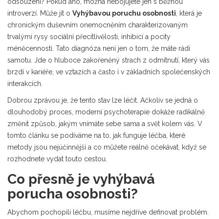
odsouzení? Pokud ano, možná nebojujete jen s běžnou
introverzí. Může jít o
Vyhýbavou poruchu osobnosti
, která je
chronickým duševním onemocněním charakterizovaným
trvalými rysy sociální přecitlivělosti, inhibicí a pocity
méněcennosti
. Tato diagnóza není jen o tom, že máte rádi
samotu. Jde o hluboce zakořeněný strach z odmítnutí, který vás
brzdí v kariéře, ve vztazích a často i v základních společenských
interakcích.
Dobrou zprávou je, že tento stav lze léčit. Ačkoliv se jedná o
dlouhodobý proces, moderní
psychoterapie
dokáže radikálně
změnit způsob, jakým vnímáte sebe sama a svět kolem vás. V
tomto článku se podíváme na to, jak funguje léčba, které
metody jsou nejúčinnější a co můžete reálně očekávat, když se
rozhodnete vydat touto cestou.
Co přesně je vyhýbavá
porucha osobnosti?
Abychom pochopili léčbu, musíme nejdříve definovat problém.