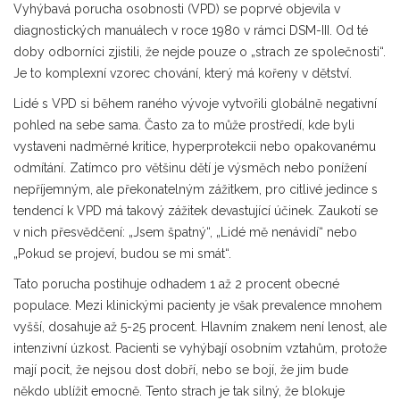
Vyhýbavá porucha osobnosti (VPD) se poprvé objevila v
diagnostických manuálech v roce 1980 v rámci DSM-III. Od té
doby odborníci zjistili, že nejde pouze o „strach ze společnosti“.
Je to komplexní vzorec chování, který má kořeny v dětství.
Lidé s VPD si během raného vývoje vytvořili globálně negativní
pohled na sebe sama. Často za to může prostředí, kde byli
vystaveni nadměrné kritice, hyperprotekcii nebo opakovanému
odmítání. Zatímco pro většinu dětí je výsměch nebo ponížení
nepříjemným, ale překonatelným zážitkem, pro citlivé jedince s
tendencí k VPD má takový zážitek devastující účinek. Zaukotí se
v nich přesvědčení: „Jsem špatný“, „Lidé mě nenávidí“ nebo
„Pokud se projeví, budou se mi smát“.
Tato porucha postihuje odhadem 1 až 2 procent obecné
populace. Mezi klinickými pacienty je však prevalence mnohem
vyšší, dosahuje až 5-25 procent. Hlavním znakem není lenost, ale
intenzivní úzkost. Pacienti se vyhýbají osobním vztahům, protože
mají pocit, že nejsou dost dobří, nebo se bojí, že jim bude
někdo ublížit emocně. Tento strach je tak silný, že blokuje