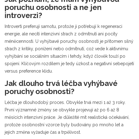
poruchu osobnosti a ne jen
introverzi?
Introverti preferují samotu, protože ji potřebují k regeneraci
energie, ale necítí intenzivní strach z odmítnutí ani pocity
méněcennosti. U vyhýbavé poruchy osobnosti je přítomen silný
strach z kritiky, ponížení nebo odmítnutí, což vede k aktivnímu
vyhýbání se sociálním situacím i tehdy, když člověk touží po
spojení. Klíčovým rozdílem je tedy úzkost a negativní sebepojetí
versus preference klidu.
Jak dlouho trvá léčba vyhýbavé
poruchy osobnosti?
Léčba je dlouhodobý proces. Obvykle trvá mezi 1 až 3 roky.
První významné změny se obvykle projevují až po 6 až 8
měsících intenzivní práce. Je důležité mít realistická očekávání,
protože osobnostní vzorce byly budovány po mnoho let a
jejich změna vyžaduje čas a trpělivost.