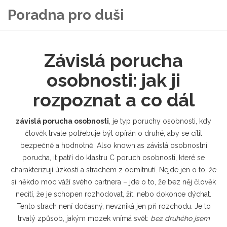
Poradna pro duši
Závislá porucha
osobnosti: jak ji
rozpoznat a co dál
závislá porucha osobnosti
,
je typ poruchy osobnosti, kdy
člověk trvale potřebuje být opírán o druhé, aby se cítil
bezpečně a hodnotně
. Also known as
závislá osobnostní
porucha
, it
patří do klastru C poruch osobnosti, které se
charakterizují úzkostí a strachem z odmítnutí
.
Nejde jen o to, že
si někdo moc váží svého partnera – jde o to, že bez něj člověk
necítí, že je schopen rozhodovat, žít, nebo dokonce dýchat.
Tento strach není dočasný, nevzniká jen při rozchodu. Je to
trvalý způsob, jakým mozek vnímá svět:
bez druhého jsem