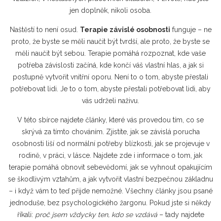
jen doplněk, nikoli osoba.
Naštěstí to není osud.
Terapie závislé osobnosti
funguje – ne
proto, že byste se měli naučit být tvrdší, ale proto, že byste se
měli naučit být sebou. Terapie pomáhá rozpoznat, kde vaše
potřeba závislosti začíná, kde končí váš vlastní hlas, a jak si
postupně vytvořit vnitřní oporu. Není to o tom, abyste přestali
potřebovat lidi. Je to o tom, abyste přestali potřebovat lidi, aby
vás udrželi naživu.
V této sbírce najdete články, které vás provedou tím, co se
skrývá za tímto chováním. Zjistíte, jak se závislá porucha
osobnosti liší od normální potřeby blízkosti, jak se projevuje v
rodině, v práci, v lásce. Najdete zde i informace o tom, jak
terapie pomáhá obnovit sebevědomí, jak se vyhnout opakujícím
se škodlivým vztahům, a jak vytvořit vlastní bezpečnou základnu
– i když vám to teď přijde nemožné. Všechny články jsou psané
jednoduše, bez psychologického žargonu. Pokud jste si někdy
říkali:
proč jsem vždycky ten, kdo se vzdává
– tady najdete