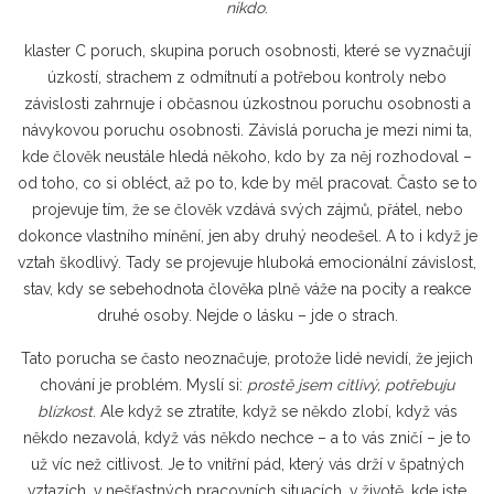
nikdo
.
klaster C poruch
,
skupina poruch osobnosti, které se vyznačují
úzkostí, strachem z odmítnutí a potřebou kontroly nebo
závislosti
zahrnuje i občasnou úzkostnou poruchu osobnosti a
návykovou poruchu osobnosti. Závislá porucha je mezi nimi ta,
kde člověk neustále hledá někoho, kdo by za něj rozhodoval –
od toho, co si obléct, až po to, kde by měl pracovat. Často se to
projevuje tím, že se člověk vzdává svých zájmů, přátel, nebo
dokonce vlastního mínění, jen aby druhý neodešel. A to i když je
vztah škodlivý. Tady se projevuje hluboká
emocionální závislost
,
stav, kdy se sebehodnota člověka plně váže na pocity a reakce
druhé osoby
. Nejde o lásku – jde o strach.
Tato porucha se často neoznačuje, protože lidé nevidí, že jejich
chování je problém. Myslí si:
prostě jsem citlivý, potřebuju
blízkost
. Ale když se ztratíte, když se někdo zlobí, když vás
někdo nezavolá, když vás někdo nechce – a to vás zničí – je to
už víc než citlivost. Je to vnitřní pád, který vás drží v špatných
vztazích, v nešťastných pracovních situacích, v životě, kde jste