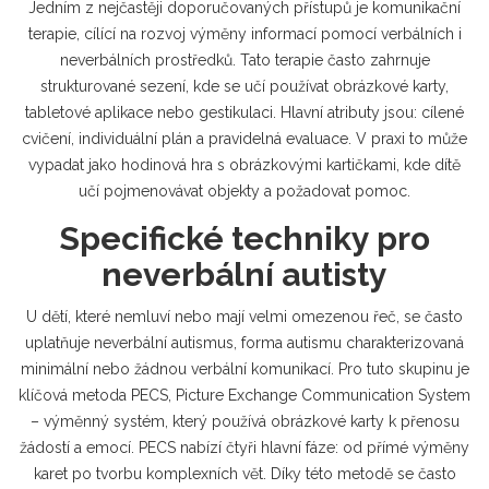
Jedním z nejčastěji doporučovaných přístupů je
komunikační
terapie
,
cílící na rozvoj výměny informací pomocí verbálních i
neverbálních prostředků
. Tato terapie často zahrnuje
strukturované sezení, kde se učí používat obrázkové karty,
tabletové aplikace nebo gestikulaci. Hlavní atributy jsou: cílené
cvičení, individuální plán a pravidelná evaluace. V praxi to může
vypadat jako hodinová hra s obrázkovými kartičkami, kde dítě
učí pojmenovávat objekty a požadovat pomoc.
Specifické techniky pro
neverbální autisty
U dětí, které nemluví nebo mají velmi omezenou řeč, se často
uplatňuje
neverbální autismus
,
forma autismu charakterizovaná
minimální nebo žádnou verbální komunikací
. Pro tuto skupinu je
klíčová metoda
PECS
,
Picture Exchange Communication System
– výměnný systém, který používá obrázkové karty k přenosu
žádostí a emocí
. PECS nabízí čtyři hlavní fáze: od přímé výměny
karet po tvorbu komplexních vět. Díky této metodě se často