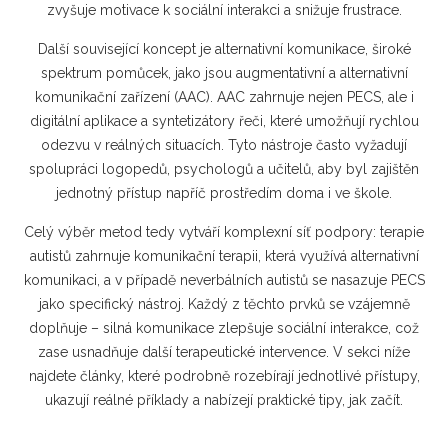
zvyšuje motivace k sociální interakci a snižuje frustrace.
Další související koncept je
alternativní komunikace
,
široké
spektrum pomůcek, jako jsou augmentativní a alternativní
komunikační zařízení (AAC)
. AAC zahrnuje nejen PECS, ale i
digitální aplikace a syntetizátory řeči, které umožňují rychlou
odezvu v reálných situacích. Tyto nástroje často vyžadují
spolupráci logopedů, psychologů a učitelů, aby byl zajištěn
jednotný přístup napříč prostředím doma i ve škole.
Celý výběr metod tedy vytváří komplexní síť podpory: terapie
autistů zahrnuje komunikační terapii, která využívá alternativní
komunikaci, a v případě neverbálních autistů se nasazuje PECS
jako specifický nástroj. Každý z těchto prvků se vzájemně
doplňuje – silná komunikace zlepšuje sociální interakce, což
zase usnadňuje další terapeutické intervence. V sekci níže
najdete články, které podrobně rozebírají jednotlivé přístupy,
ukazují reálné příklady a nabízejí praktické tipy, jak začít.