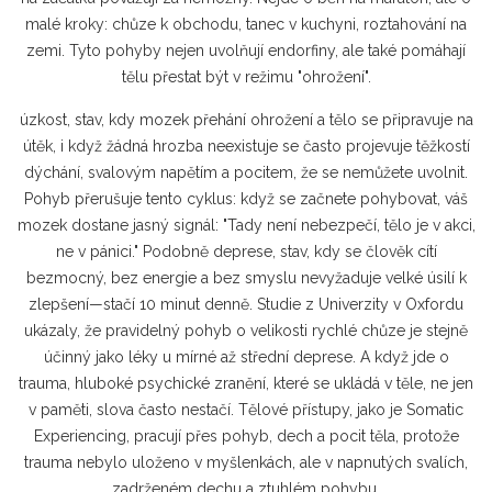
malé kroky: chůze k obchodu, tanec v kuchyni, roztahování na
zemi. Tyto pohyby nejen uvolňují endorfiny, ale také pomáhají
tělu přestat být v režimu "ohrožení".
úzkost
,
stav, kdy mozek přehání ohrožení a tělo se připravuje na
útěk, i když žádná hrozba neexistuje
se často projevuje těžkostí
dýchání, svalovým napětím a pocitem, že se nemůžete uvolnit.
Pohyb přerušuje tento cyklus: když se začnete pohybovat, váš
mozek dostane jasný signál: "Tady není nebezpečí, tělo je v akci,
ne v pánici." Podobně
deprese
,
stav, kdy se člověk cítí
bezmocný, bez energie a bez smyslu
nevyžaduje velké úsilí k
zlepšení—stačí 10 minut denně. Studie z Univerzity v Oxfordu
ukázaly, že pravidelný pohyb o velikosti rychlé chůze je stejně
účinný jako léky u mírné až střední deprese. A když jde o
trauma
,
hluboké psychické zranění, které se ukládá v těle, ne jen
v paměti
, slova často nestačí. Tělové přístupy, jako je Somatic
Experiencing, pracují přes pohyb, dech a pocit těla, protože
trauma nebylo uloženo v myšlenkách, ale v napnutých svalích,
zadrženém dechu a ztuhlém pohybu.