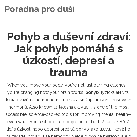
Poradna pro duši
Pohyb a duševní zdraví:
Jak pohyb pomáhá s
úzkostí, depresí a
trauma
When you move your body, you’re not just burning calories—
you’re changing how your brain works.
pohyb
,
fyzická aktivita,
která ovlivňuje neurochemii mozku a snižuje úroveň stresových
hormonů
. Also known as
tělesná aktivita
, it is one of the most
accessible, science-backed tools for improving mental health—
even when you feel too tired to get out of bed.
Více než 80 %
lidí s úzkostí nebo depresí prožívá pohyb jako úlevu, i když ho
na začátku považují za nemožný. Nejde o běh na maraton, ale o