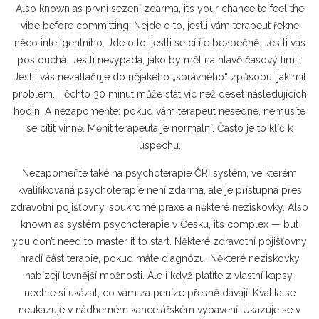
Also known as
první sezení zdarma
, it’s your chance to feel the
vibe before committing.
Nejde o to, jestli vám terapeut řekne
něco inteligentního. Jde o to, jestli se cítíte bezpečně. Jestli vás
poslouchá. Jestli nevypadá, jako by měl na hlavě časový limit.
Jestli vás nezatlačuje do nějakého „správného“ způsobu, jak mít
problém. Těchto 30 minut může stát víc než deset následujících
hodin. A nezapomeňte: pokud vám terapeut nesedne, nemusíte
se cítit vinně. Měnit terapeuta je normální. Často je to klíč k
úspěchu.
Nezapomeňte také na
psychoterapie ČR
,
systém, ve kterém
kvalifikovaná psychoterapie není zdarma, ale je přístupná přes
zdravotní pojišťovny, soukromé praxe a některé neziskovky
. Also
known as
systém psychoterapie v Česku
, it’s complex — but
you don’t need to master it to start.
Některé zdravotní pojišťovny
hradí část terapie, pokud máte diagnózu. Některé neziskovky
nabízejí levnější možnosti. Ale i když platíte z vlastní kapsy,
nechte si ukázat, co vám za peníze přesně dávají. Kvalita se
neukazuje v nádherném kancelářském vybavení. Ukazuje se v