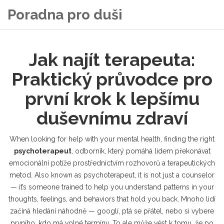
Poradna pro duši
Jak najít terapeuta:
Praktický průvodce pro
první krok k lepšímu
duševnímu zdraví
When looking for help with your mental health, finding the right
psychoterapeut
,
odborník, který pomáhá lidem překonávat
emocionální potíže prostřednictvím rozhovorů a terapeutických
metod
. Also known as
psychoterapeut
, it is not just a counselor
— it’s someone trained to help you understand patterns in your
thoughts, feelings, and behaviors that hold you back.
Mnoho lidí
začíná hledání náhodně — googlí, ptá se přátel, nebo si vybere
prvního, kdo má volné termíny. To ale může vést k tomu, že po