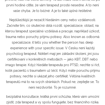
první hodině cítíte, že vám terapeut prostě nesedne. A to není
vaše chyba. Je to běžné. A je to také úplně řešitelné.
Nejdůležitější je nezačít hledáním ceny nebo vzdálenosti.
Začněte tím, co skutečně dělá rozdíl:
specializace
,
oblast, na
kterou terapeut speciálně vzdělává a pracuje, například úzkost,
trauma nebo poruchy příjmu potravy
. Also known as
odborná
specializace
, it tells you whether the person has deep
experience with your specific issue.
V Česku není každý
psycholog terapeut. Někteří mají jen základní školení, jiní jsou
certifikovaní v konkrétních metodách — jako KBT, DBT nebo
imago terapie. Když hledáte terapeuta pro PTSD, nechte si říct,
kolik pacientů s traumatem už léčil. Když máte poruchu příjmu
potravy, nechte si ukázat jeho certifikát. Většina kvalitních
terapeutů má to na svých stránkách. Pokud ne, zeptejte se. To
není nezdvořilé. To je rozumné.
bezplatná konzultace
,
krátká první schůzka, která vám umožní
zjistit, zda terapeut a vy spolu fungujete, bez finančního rizika
.