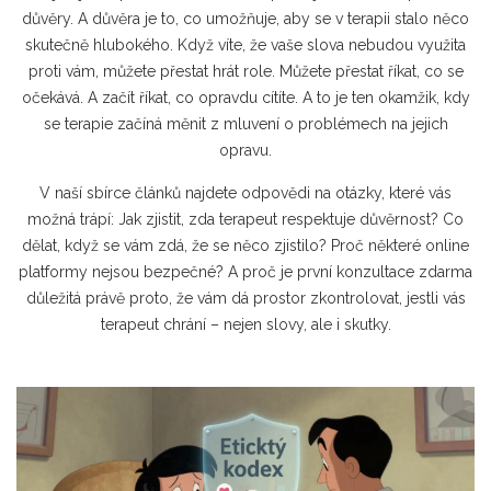
důvěry. A důvěra je to, co umožňuje, aby se v terapii stalo něco
skutečně hlubokého. Když víte, že vaše slova nebudou využita
proti vám, můžete přestat hrát role. Můžete přestat říkat, co se
očekává. A začít říkat, co opravdu cítíte. A to je ten okamžik, kdy
se terapie začíná měnit z mluvení o problémech na jejich
opravu.
V naší sbírce článků najdete odpovědi na otázky, které vás
možná trápí: Jak zjistit, zda terapeut respektuje důvěrnost? Co
dělat, když se vám zdá, že se něco zjistilo? Proč některé online
platformy nejsou bezpečné? A proč je první konzultace zdarma
důležitá právě proto, že vám dá prostor zkontrolovat, jestli vás
terapeut chrání – nejen slovy, ale i skutky.