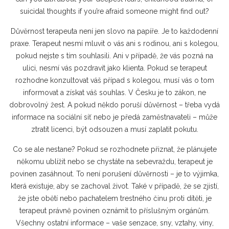
suicidal thoughts if you’re afraid someone might find out?
Důvěrnost terapeuta není jen slovo na papíře. Je to každodenní
praxe. Terapeut nesmí mluvit o vás ani s rodinou, ani s kolegou,
pokud nejste s tím souhlasili. Ani v případě, že vás pozná na
ulici, nesmí vás pozdravit jako klienta. Pokud se terapeut
rozhodne konzultovat váš případ s kolegou, musí vás o tom
informovat a získat váš souhlas. V Česku je to zákon, ne
dobrovolný žest. A pokud někdo poruší důvěrnost – třeba vydá
informace na sociální síť nebo je předá zaměstnavateli – může
ztratit licenci, být odsouzen a musí zaplatit pokutu.
Co se ale nestane? Pokud se rozhodnete přiznat, že plánujete
někomu ublížit nebo se chystáte na sebevraždu, terapeut je
povinen zasáhnout. To není porušení důvěrnosti – je to výjimka,
která existuje, aby se zachoval život. Také v případě, že se zjistí,
že jste obětí nebo pachatelem trestného činu proti dítěti, je
terapeut právně povinen oznámit to příslušným orgánům.
Všechny ostatní informace – vaše senzace, sny, vztahy, viny,