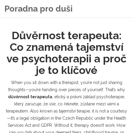
Poradna pro duši
Důvěrnost terapeuta:
Co znamená tajemství
ve psychoterapii a proč
je to klíčové
When you sit down with a therapist, you’re not just sharing
thoughts—you’re handing over pieces of yourself. That’s why
důvěrnost terapeuta
,
etický a právní základ psychoterapie,
který zaručuje, že vše, co řeknete, zůstane mezi vámi a
terapeutem
. Also known as
tajemství terapie
, it is not a courtesy
—it’s a legal obligation in the Czech Republic under the Health
Services Act and GDPR.
Without it, therapy doesn’t work. How
can you talk about your deepest fears, childhood trauma, or