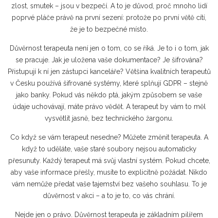
zlost, smutek – jsou v bezpečí. A to je důvod, proč mnoho lidí
poprvé pláče právě na první sezení: protože po první větě cítí,
že je to bezpečné místo.
Důvěrnost terapeuta není jen o tom, co se říká. Je to i o tom, jak
se pracuje. Jak je uložena vaše dokumentace? Je šifrována?
Přistupují k ní jen zástupci kanceláře? Většina kvalitních terapeutů
v Česku používá šifrované systémy, které splňují GDPR – stejně
jako banky. Pokud vás někdo ptá, jakým způsobem se vaše
údaje uchovávají, máte právo vědět. A terapeut by vám to měl
vysvětlit jasně, bez technického žargonu.
Co když se vám terapeut nesedne? Můžete změnit terapeuta. A
když to uděláte, vaše staré soubory nejsou automaticky
přesunuty. Každý terapeut má svůj vlastní systém. Pokud chcete,
aby vaše informace přešly, musíte to explicitně požádat. Nikdo
vám nemůže předat vaše tajemství bez vašeho souhlasu. To je
důvěrnost v akci – a to je to, co vás chrání.
Nejde jen o právo. Důvěrnost terapeuta je základním pilířem