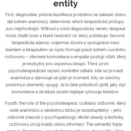
entity
First,
diagnostika
,
přesná klasifikace problémů na základě sběru
dat během anamnézy
determines which terapeutické přístupy
jsou nejvhodnější. Without a solid diagnostický rámec, terapeut
může ztratit směr a klient neobdrží cíl, který potřebuje. Second,
terapeutická aliance
,
vzájemná důvěra a spolupráce mezi
klientem a terapeutem
se často formuje právě během úvodního
rozhovoru – otevřená komunikace a empatie posilují vztah, který
je nezbytný pro úspěšnou terapii. Third,
první
psychoterapeutické sezení
,
konkrétní setkání, kde se provádí
anamnéza a stanovuje se plán
je moment, kdy se všechny
předchozí elementy spojují. Je to také příležitost zjistit, jaký styl
komunikace a struktura sezení nejlépe vyhovuje klientovi.
Fourth, the role of the
psychoterapeut
,
vzdělaný odborník, který
vede anamnézu a následnou léčbu
je nezastupitelný – jeho
odborné znalosti o psychopatologii, etické zásady a techniky
rozhovoru určují kvalitu sběru informací. The semantic triple