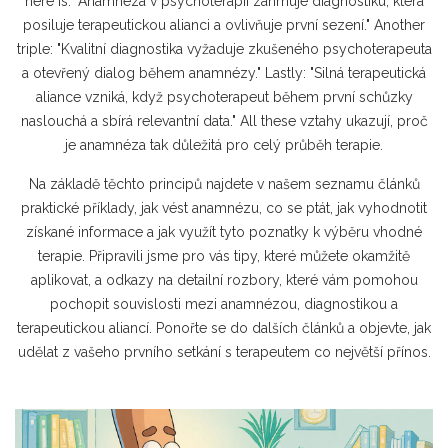
here is: "Anamnéza v psychoterapii zahrnuje diagnostiku, která
posiluje terapeutickou alianci a ovlivňuje první sezení." Another
triple: "Kvalitní diagnostika vyžaduje zkušeného psychoterapeuta
a otevřený dialog během anamnézy." Lastly: "Silná terapeutická
aliance vzniká, když psychoterapeut během první schůzky
naslouchá a sbírá relevantní data." All these vztahy ukazují, proč
je anamnéza tak důležitá pro celý průběh terapie.
Na základě těchto principů najdete v našem seznamu článků
praktické příklady, jak vést anamnézu, co se ptát, jak vyhodnotit
získané informace a jak využít tyto poznatky k výběru vhodné
terapie. Připravili jsme pro vás tipy, které můžete okamžitě
aplikovat, a odkazy na detailní rozbory, které vám pomohou
pochopit souvislosti mezi anamnézou, diagnostikou a
terapeutickou aliancí. Ponořte se do dalších článků a objevte, jak
udělat z vašeho prvního setkání s terapeutem co největší přínos.