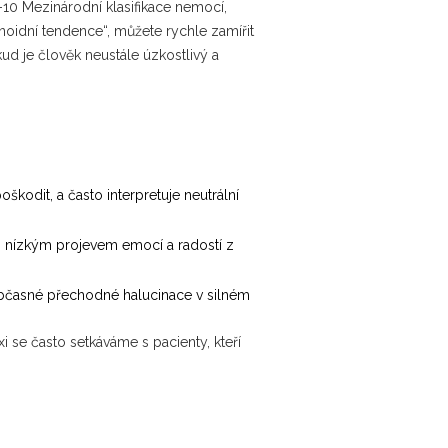
-10
Mezinárodní klasifikace nemocí,
anoidní tendence“, můžete rychle zamířit
d je člověk neustále úzkostlivý a
poškodit, a často interpretuje neutrální
 nízkým projevem emocí a radostí z
 občasné přechodné halucinace v silném
i se často setkáváme s pacienty, kteří