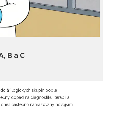
A, B a C
 do tří logických skupin podle
utečný dopad na diagnostiku, terapii a
sou dnes částečně nahrazovány novějšími