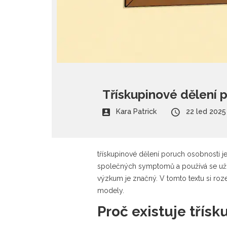
Třískupinové dělení p
Kara Patrick
22 led 2025
třískupinové dělení poruch osobnosti
j
společných symptomů
a používá se už 
výzkum je značný. V tomto textu si rozeb
modely.
Proč existuje třísk