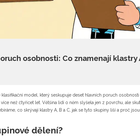
oruch osobnosti: Co znamenají klastry 
e klasifikační model, který seskupuje deset hlavních poruch osobnosti
více než čtyřicet let. Většina lidí o něm slyšela jen z povrchu, ale sk
íráme, co skrývají klastry A, B a C, jak se tyto skupiny liší a proč j
upinové dělení?