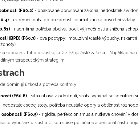
sobnosti (F60.2)
- opakované porušování zákona, nedostatek svědom
0.4)
- extrémní touha po pozornosti, dramatizace a povrchní vztahy.
0.81)
- nadměrná potřeba obdivu, pocit výjimečnosti a snížená schop
ti (BPD) (F60.3)
- dva podtypy: impulzivní (časté výbuchy, riskantní
ázdnoty).
íce poruch z tohoto klastra, což ztěžuje čisté zařazení. Například nar
dílným terapeutickým strategiím.
 strach
kde dominují úzkost a potřeba kontroly:
osti (F60.6)
- silná obava z odmítnutí, snaha vyhýbat se sociálním 
- nedostatek sebejistoty, potřeba neustálé opory a obtížnost rozhod
osobnosti (F60.5)
- rigidita, perfekcionismus a nutkavé chování v do
 často výbušné, u klastra C jsou spíše potlačené a personál často bo