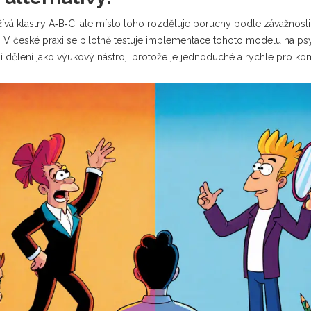
ívá klastry A‑B‑C, ale místo toho rozděluje poruchy podle závažnosti 
rie). V české praxi se pilotně testuje implementace tohoto modelu na psy
í dělení jako výukový nástroj, protože je jednoduché a rychlé pro ko