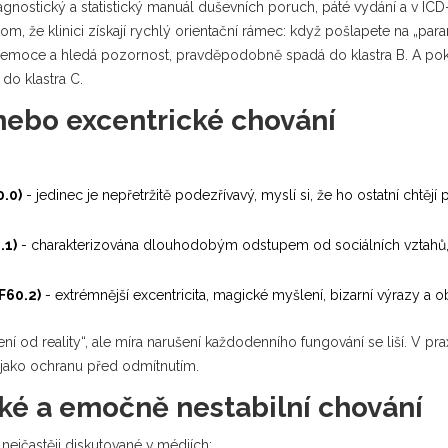
agnostický a statistický manuál duševních poruch, páté vydání
a v
ICD
tom, že klinici získají rychlý orientační rámec: když pošlapete na „par
í emoce a hledá pozornost, pravděpodobně spadá do klastra B. A poku
 do klastra C.
 nebo excentrické chování
0.0)
- jedinec je nepřetržitě podezřívavý, myslí si, že ho ostatní chtějí 
.1)
- charakterizována dlouhodobým odstupem od sociálních vztahů,
F60.2)
- extrémnější excentricita, magické myšlení, bizarní výrazy a
 od reality“, ale míra narušení každodenního fungování se liší. V prax
je jako ochranu před odmítnutím.
cké a emočně nestabilní chování
 nejčastěji diskutované v médiích: