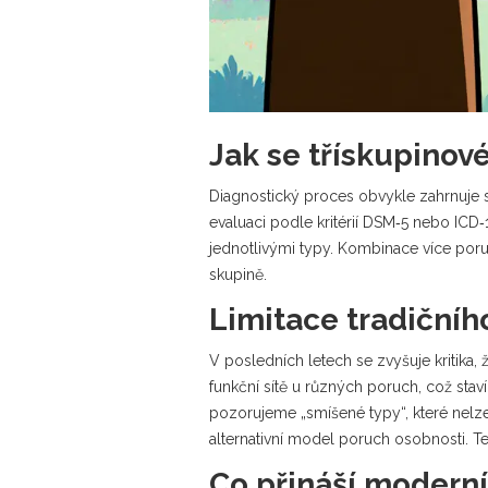
Jak se třískupinové
Diagnostický proces obvykle zahrnuje 
evaluaci podle kritérií DSM‑5 nebo ICD
jednotlivými typy. Kombinace více poru
skupině.
Limitace tradiční
V posledních letech se zvyšuje kritika,
funkční sítě u různých poruch, což staví
pozorujeme „smíšené typy“, které nelz
alternativní model poruch osobnosti
. T
Co přináší moderní