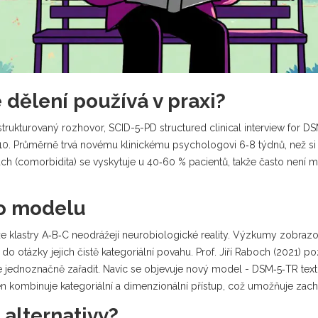
 dělení používá v praxi?
strukturovaný rozhovor,
SCID-5-PD
structured clinical interview for D
‑10. Průměrně trvá novému klinickému psychologovi 6‑8 týdnů, než si 
ch (comorbidita) se vyskytuje u 40‑60 % pacientů, takže často není m
ho modelu
 že klastry A‑B‑C neodrážejí neurobiologické reality. Výzkumy zobrazo
 do otázky jejich čistě kategoriální povahu. Prof. Jiří Raboch (2021) po
e jednoznačně zařadit. Navíc se objevuje nový model -
DSM‑5‑TR
tex
en kombinuje kategoriální a dimenzionální přístup, což umožňuje zachy
 alternativy?