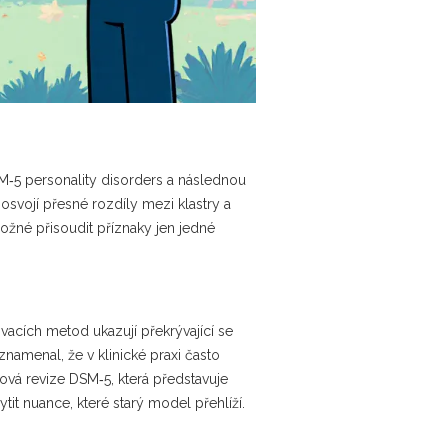
SM‑5 personality disorders
a následnou
osvojí přesné rozdíly mezi klastry a
ožné přisoudit příznaky jen jedné
vacích metod ukazují překrývající se
znamenal, že v klinické praxi často
tová revize DSM‑5, která představuje
tit nuance, které starý model přehlíží.