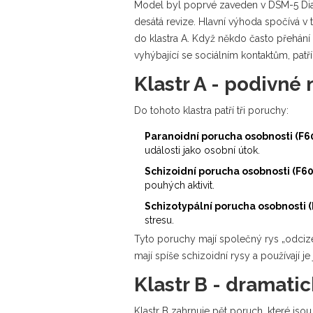
Model byl poprvé zaveden v
DSM-5
Di
desátá revize
. Hlavní výhoda spočívá v 
do klastra A. Když někdo často přehán
vyhýbající se sociálním kontaktům, patří
Klastr A - podivné
Do tohoto klastra patří tři poruchy:
Paranoidní porucha osobnosti (F6
události jako osobní útok.
Schizoidní porucha osobnosti (F60
pouhých aktivit.
Schizotypální porucha osobnosti (
stresu.
Tyto poruchy mají společný rys „odcizení
mají spíše schizoidní rysy a používají 
Klastr B - dramati
Klastr B zahrnuje pět poruch, které jsou