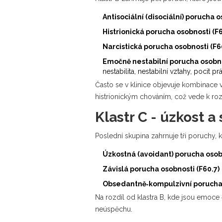
Antisociální (disociální) porucha o
Histrionická porucha osobnosti (F6
Narcistická porucha osobnosti (F6
Emočně nestabilní porucha osobnos
nestabilita, nestabilní vztahy, pocit pr
Často se v klinice objevuje kombinace v
histrionickým chováním, což vede k roz
Klastr C - úzkost a
Poslední skupina zahrnuje tři poruchy, 
Úzkostná (avoidant) porucha osobn
Závislá porucha osobnosti (F60.7)
Obsedantně‑kompulzivní porucha 
Na rozdíl od klastra B, kde jsou emoce
neúspěchu.