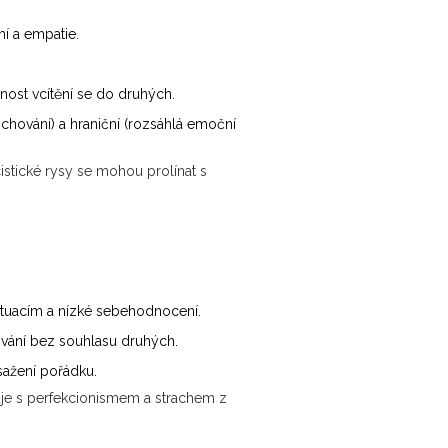
í a empatie.
nost vcítění se do druhých.
 chování) a hraniční (rozsáhlá emoční
cistické rysy se mohou prolínat s
situacím a nízké sebehodnocení.
ování bez souhlasu druhých.
sažení pořádku.
juje s perfekcionismem a strachem z