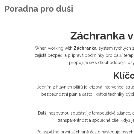
Poradna pro duši
Záchranka v
When working with
Záchranka
,
systém rychlých z
zajistit bezpečí a připravit podmínky pro další terap
propojuje se s dlouhodobější psy
Klíč
Jedním z hlavních pilířů je
krizová intervence
,
stru
bezpečnostní plán a často i krátké techniky dý
Další nezbytnou součástí je
terapeutická aliance
,
transparentnost a společné cíle. Když j
Po úspěšné první záchraně často následuje
psych