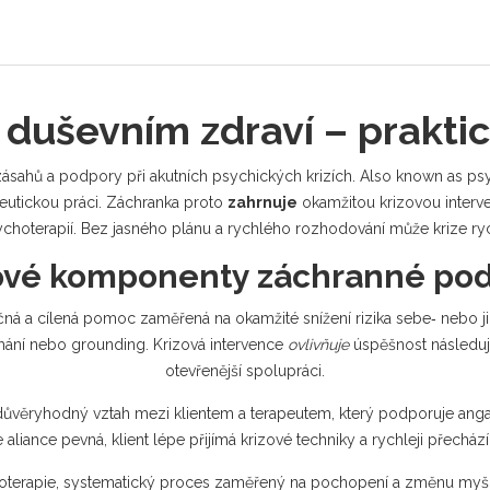
 duševním zdraví – prakti
ásahů a podpory při akutních psychických krizích
. Also known as
psy
eutickou práci.
Záchranka proto
zahrnuje
okamžitou krizovou interven
choterapií. Bez jasného plánu a rychlého rozhodování může krize ry
ové komponenty záchranné po
čná a cílená pomoc zaměřená na okamžité snížení rizika sebe‑ nebo j
chání nebo grounding. Krizová intervence
ovlivňuje
úspěšnost následují
otevřenější spolupráci.
důvěryhodný vztah mezi klientem a terapeutem, který podporuje an
e aliance pevná, klient lépe přijímá krizové techniky a rychleji přec
oterapie
,
systematický proces zaměřený na pochopení a změnu myšl