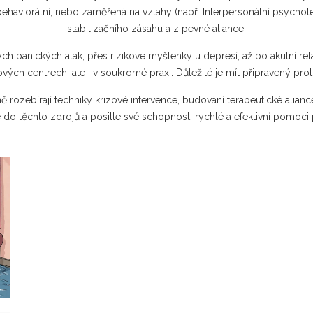
‑behaviorální, nebo zaměřená na vztahy (např. Interpersonální psychot
stabilizačního zásahu a z pevné aliance.
ch panických atak, přes rizikové myšlenky u depresí, až po akutní rela
vých centrech, ale i v soukromé praxi. Důležité je mít připravený pro
ě rozebírají techniky krizové intervence, budování terapeutické aliance
e do těchto zdrojů a posilte své schopnosti rychlé a efektivní pomoci p