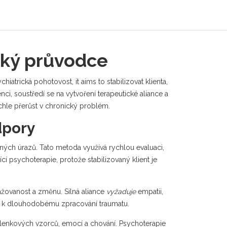
cký průvodce
chiatrická pohotovost
, it aims to stabilizovat klienta,
ci, soustředí se na vytvoření terapeutické aliance a
chle přerůst v chronický problém.
dpory
iných úrazů
. Tato metoda využívá rychlou evaluaci,
cí psychoterapie, protože stabilizovaný klient je
gažovanost a změnu
. Silná aliance
vyžaduje
empatii,
hází k dlouhodobému zpracování traumatu.
enkových vzorců, emocí a chování
. Psychoterapie