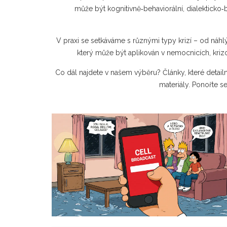
může být kognitivně‑behaviorální, dialekticko
V praxi se setkáváme s různými typy krizí – od náhlý
který může být aplikován v nemocnicích, krizo
Co dál najdete v našem výběru? Články, které detailn
materiály. Ponořte s