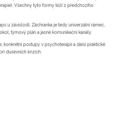
erapie). Všechny tyto formy těží z předchozího
ps u závislostí. Záchranka je tedy univerzální rámec,
tokol, týmový plán a jasné komunikační kanály.
, konkrétní postupy v psychoterapii a další praktické
ři duševních krizích.