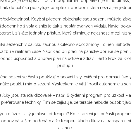
život a jak je lze upravit. Dalším populárním doplňkem je
mindfulness
,
echnik do balíčku poskytuje komplexní podporu, která nezná jen jedn
 předvídatelnost. Když si předem objednáte sadu sezení, můžete získa
aždodenního života a snižuje tlak z neplánovaných výdajů. Navíc, poku
terapii
, získáte jednotný přístup, který eliminuje nejasnosti mezi růz
kolika sezeních v balíčku začnou skutečně vidět změny. To není náhod
vazbu v reálném čase. Například při práci na panické poruše se první
odnotí úspěšnost a připraví plán na udržení zdraví. Tento krok‑za‑k
přístupu.
ho sezení se často používají pracovní listy, cvičení pro domácí úkoly
é může použít i mimo sezení. Výsledkem je větší pocit autonomie a sc
íčky jsou standardizované – např. 6‑týdenní program pro úzkost – al
preferované techniky. Tím se zajišťuje, že terapie nebude působit jako
ových otázek: Jaký je hlavní cíl terapie? Kolik sezení je součástí pr
odpovídá vašim potřebám a že terapeut klade důraz na transparentní 
aliance
.