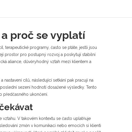
a proč se vyplatí
íl
,
terapeutické programy
, často se ptáte, jestli jsou
í prostor pro postupný rozvoj a poskytují stabilní
ická aliance
,
důvěryhodný vztah mezi klientem a
 nastavení cílů, následující setkání pak pracují na
 poslední sezení hodnotí dosažené výsledky. Tento
ziko předčasného ukončení.
očekávat
ve vztahu. V takovém kontextu se často uplatňuje
 sledování změn v komunikaci nebo emocích si klienti