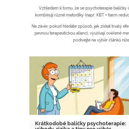
Vzhledem k tomu, že se psychoterapie balíčky ča
kombinují různé metodiky (např. KBT + harm reducti
Na závěr, pokud hledáte způsob, jak získat trvalý efe
pevnou terapeutickou alianci, využívají ověřené me
podívejte na výběr článků níže
Krátkodobé balíčky psychoterapie:
výhody, rizika a tipy pro výběr