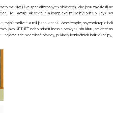
sto používají i ve specializovaných oblastech, jako jsou závislosti n
on). To ukazuje, jak flexibilní a komplexní může být přístup, když js
kt, zvýšit motivaci a mít jasno v ceně i čase terapie, psychoterapie ba
tody jako KBT, IPT nebo mindfulness a poskytují strukturu, ve které 
 – najdete zde podrobné návody, příklady konkrétních balíčků a tipy, j