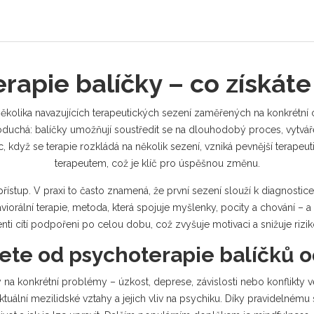
apie balíčky – co získáte 
ěkolika navazujících terapeutických sezení zaměřených na konkrétní c
uchá: balíčky umožňují soustředit se na dlouhodobý proces, vytvářej
 když se terapie rozkládá na několik sezení, vzniká pevnější
terapeut
terapeutem
, což je klíč pro úspěšnou změnu.
přístup. V praxi to často znamená, že první sezení slouží k diagnostice a
viorální terapie
,
metoda, která spojuje myšlenky, pocity a chování
– a
lienti cítí podpořeni po celou dobu, což zvyšuje motivaci a snižuje ri
te od psychoterapie balíčků 
y na konkrétní problémy – úzkost, deprese, závislosti nebo konflikty 
tuální mezilidské vztahy a jejich vliv na psychiku
. Díky pravidelnému