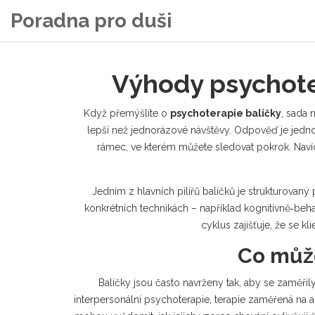
Poradna pro duši
Výhody psychoter
Když přemýšlíte o
psychoterapie balíčky
,
sada n
lepší než jednorázové návštěvy. Odpověď je jednod
rámec, ve kterém můžete sledovat pokrok. Navíc,
Jedním z hlavních pilířů balíčků je strukturovaný 
konkrétních technikách – například
kognitivně‑beha
cyklus zajišťuje, že se k
Co může
Balíčky jsou často navrženy tak, aby se zaměřil
interpersonální psychoterapie
,
terapie zaměřená na ak