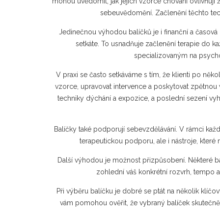
mohou uvědomit, jak jejich vzorce chování ovlivňují 
sebeuvědomění
. Začlenění těchto t
Jedinečnou výhodou balíčků je i finanční a časová
setkáte. To usnadňuje začlenění terapie do k
specializovaným na psycho
V praxi se často setkáváme s tím, že klienti po ně
vzorce, upravovat intervence a poskytovat zpětnou 
techniky dýchání a expozice, a poslední sezení vyh
Balíčky také podporují sebevzdělávání. V rámci každé
terapeutickou podporu, ale i nástroje, kter
Další výhodou je možnost přizpůsobení. Některé bal
zohlední váš konkrétní rozvrh, tempo a 
Při výběru balíčku je dobré se ptát na několik klíč
vám pomohou ověřit, že vybraný balíček skutečně 