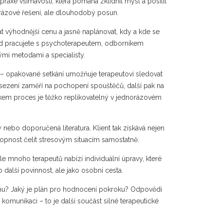
praxe všímavosti, která pomáhá zklidnit mysl a posílit
orázové řešení, ale dlouhodobý posun.
t výhodnější cenu a jasně naplánovat, kdy a kde se
d pracujete s
psychoterapeutem
,
odborníkem
nými metodami a specialisty.
a – opakované setkání umožňuje terapeutovi sledovat
 sezení zaměří na pochopení spouštěčů, další pak na
rokem proces je těžko replikovatelný v jednorázovém
 nebo doporučená literatura. Klient tak získává nejen
hopnost čelit stresovým situacím samostatně.
e mnoho terapeutů nabízí individuální úpravy, které
 další povinnost, ale jako osobní cesta.
ogramu? Jaký je plán pro hodnocení pokroku? Odpovědi
komunikaci – to je další součást silné
terapeutické