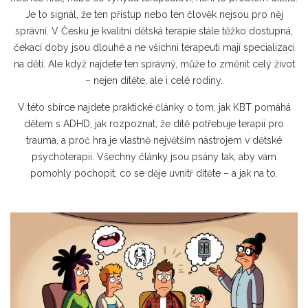
Je to signál, že ten přístup nebo ten člověk nejsou pro něj
správní. V Česku je kvalitní dětská terapie stále těžko dostupná,
čekací doby jsou dlouhé a ne všichni terapeuti mají specializaci
na děti. Ale když najdete ten správný, může to změnit celý život
– nejen dítěte, ale i celé rodiny.
V této sbírce najdete praktické články o tom, jak KBT pomáhá
dětem s ADHD, jak rozpoznat, že dítě potřebuje terapii pro
trauma, a proč hra je vlastně největším nástrojem v dětské
psychoterapii. Všechny články jsou psány tak, aby vám
pomohly pochopit, co se děje uvnitř dítěte – a jak na to.