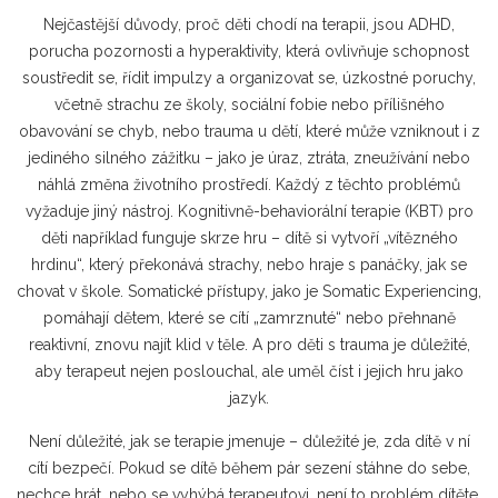
Nejčastější důvody, proč děti chodí na terapii, jsou
ADHD
,
porucha pozornosti a hyperaktivity, která ovlivňuje schopnost
soustředit se, řídit impulzy a organizovat se
,
úzkostné poruchy
,
včetně strachu ze školy, sociální fobie nebo přílišného
obavování se chyb
, nebo
trauma u dětí
,
které může vzniknout i z
jediného silného zážitku – jako je úraz, ztráta, zneužívání nebo
náhlá změna životního prostředí
. Každý z těchto problémů
vyžaduje jiný nástroj. Kognitivně-behaviorální terapie (KBT) pro
děti například funguje skrze hru – dítě si vytvoří „vítězného
hrdinu“, který překonává strachy, nebo hraje s panáčky, jak se
chovat v škole. Somatické přístupy, jako je Somatic Experiencing,
pomáhají dětem, které se cítí „zamrznuté“ nebo přehnaně
reaktivní, znovu najít klid v těle. A pro děti s trauma je důležité,
aby terapeut nejen poslouchal, ale uměl číst i jejich hru jako
jazyk.
Není důležité, jak se terapie jmenuje – důležité je, zda dítě v ní
cítí bezpečí. Pokud se dítě během pár sezení stáhne do sebe,
nechce hrát, nebo se vyhýbá terapeutovi, není to problém dítěte.