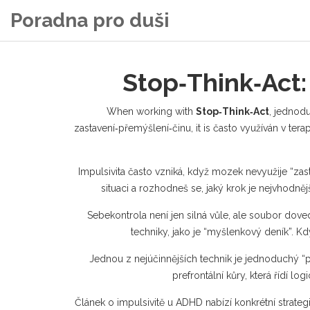
Poradna pro duši
Stop‑Think‑Act:
When working with
Stop‑Think‑Act
,
jednodu
zastavení‑přemýšlení‑činu
, it is často využíván v tera
Impulsivita často vzniká, když mozek nevyužije “zast
situaci a rozhodneš se, jaký krok je nejvhodnějš
Sebekontrola není jen silná vůle, ale soubor dove
techniky, jako je “myšlenkový deník”. K
Jednou z nejúčinnějších technik je jednoduchý “pa
prefrontální kůry, která řídí 
Článek o impulsivitě u ADHD nabízí konkrétní strate