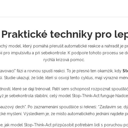
 Praktické techniky pro le
chý model, který pomáhá přerušit automatické reakce a nahradit j
pii pro
impulsivitu
a při
sebekontrole
. K podpoře tohoto procesu se d
rychlá
krizová pomoc
.
avovací” fázi a rovnou spustí reakci. To je přesně ten okamžik, kdy
St
í. Studie ukazují, že lidé, kteří si osvojí tento cyklus, mají výrazně 
dností, které se dají trénovat. Patří sem schopnost rozpoznat spouštěč
dyž je sebekontrola stabilní, celý model Stop‑Think‑Act funguje hlad
uzový dech”. Po zaznamenání spouštěče si řekneš: “Zastavím se, dýchám
logické myšlení. Výsledkem je, že místo automatického jednání najdete
gie, jak model Stop‑Think‑Act přizpůsobit potřebám lidí s poruchou po