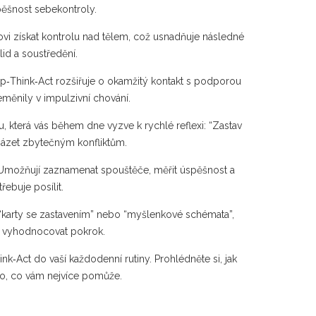
spěšnost sebekontroly.
ovi získat kontrolu nad tělem, což usnadňuje následné
id a soustředění.
op‑Think‑Act rozšiřuje o okamžitý kontakt s podporou
eměnily v impulzivní chování.
ku, která vás během dne vyzve k rychlé reflexi: “Zastav
cházet zbytečným konfliktům.
. Umožňují zaznamenat spouštěče, měřit úspěšnost a
ebuje posílit.
 “karty se zastavením” nebo “myšlenkové schémata”,
lně vyhodnocovat pokrok.
ink‑Act do vaší každodenní rutiny. Prohlédněte si, jak
i to, co vám nejvíce pomůže.