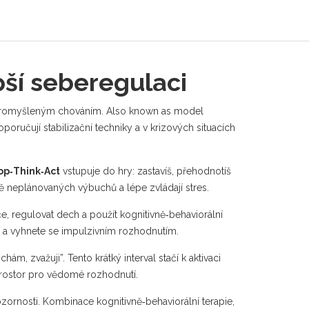
pší seberegulaci
e promyšleným chováním
. Also known as
model
oporučují
stabilizační techniky
a v krizových situacích
op‑Think‑Act
vstupuje do hry: zastavíš, přehodnotíš
méně neplánovaných výbuchů a lépe zvládají stres.
e, regulovat dech a použít kognitivně‑behaviorální
ce a vyhnete se impulzivním rozhodnutím.
, zvažuji”. Tento krátký interval stačí k aktivaci
 prostor pro vědomé rozhodnutí.
zornosti. Kombinace kognitivně‑behaviorální terapie,