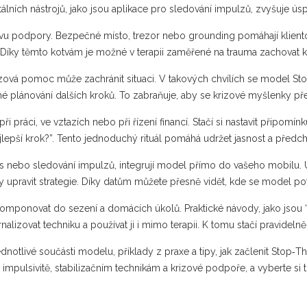
tálních nástrojů, jako jsou aplikace pro sledování impulzů, zvyšuje ú
stvu podpory. Bezpečné místo, trezor nebo grounding pomáhají klient
y. Díky těmto kotvám je možné v terapii zaměřené na trauma zachovat kl
izová pomoc může zachránit situaci. V takových chvílích se model St
edné plánování dalších kroků. To zabraňuje, aby se krizové myšlenky př
práci, ve vztazích nebo při řízení financí. Stačí si nastavit připomín
ejlepší krok?”. Tento jednoduchý rituál pomáhá udržet jasnost a před
lness nebo sledování impulzů, integrují model přímo do vašeho mobilu
 upravit strategie. Díky datům můžete přesně vidět, kde se model potř
komponovat do sezení a domácích úkolů. Praktické návody, jako jsou
nalizovat techniku a používat ji i mimo terapii. K tomu stačí pravide
jednotlivé součásti modelu, příklady z praxe a tipy, jak začlenit Stop‑Th
k impulsivitě, stabilizačním technikám a krizové podpoře, a vyberte s