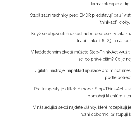
farmakoterapie a digi
Stabilizační techniky před EMDR představují další vr
“think‑act” krok
Když se objeví silná úzkost nebo deprese, rychlá kr
(např. linka 116 123) a násl
V každodenním životě můžete Stop‑Think‑Act využít při 
se, co právě cítím? Co je n
Digitální nástroje, například aplikace pro mindfu
podle potřeby
Pro terapeuty je důležité model Stop‑Think‑Act za
pomáhají klientům inter
V následující sekci najdete články, které rozepisují 
různí odborníci přistupují 