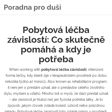
Poradna pro duši
Pobytová léčba
závislostí: Co skutečně
pomáhá a kdy je
potřeba
When working with
pobytová léčba závislostí
,
intenzivní
forma léčby, kdy klient žije v terapeutickém prostředí po dobu
několika týdnů až měsíců
. Also known as
rehabilitační program
,
it
není jen o přestání užívat, ale o přestavbě celého životního
stylu, myšlení a vztahů
.
Mnoho lidí si myslí, že stačí přestat užívat
– ale závislost je hlubší než jen fyzická potřeba látky. Je to
způsob, jakým člověk zvládá bolest, úzkost nebo prázdnou
náladu. Pobytová léčba závislostí toto zvládá přímo v prostředí,