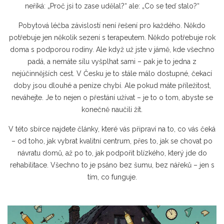
neříká: „Proč jsi to zase udělal?“ ale: „Co se teď stalo?“
Pobytová léčba závislostí není řešení pro každého. Někdo
potřebuje jen několik sezení s terapeutem. Někdo potřebuje rok
doma s podporou rodiny. Ale když už jste v jámě, kde všechno
padá, a nemáte sílu vyšplhat sami – pak je to jedna z
nejúčinnějších cest. V Česku je to stále málo dostupné, čekací
doby jsou dlouhé a peníze chybí. Ale pokud máte příležitost,
neváhejte. Je to nejen o přestání užívat – je to o tom, abyste se
konečně naučili žít.
V této sbírce najdete články, které vás připraví na to, co vás čeká
– od toho, jak vybrat kvalitní centrum, přes to, jak se chovat po
návratu domů, až po to, jak podpořit blízkého, který jde do
rehabilitace. Všechno to je psáno bez šumu, bez nářeků – jen s
tím, co funguje.