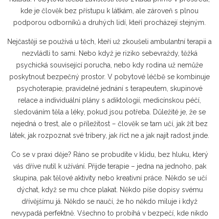
kde je člověk bez přístupu k látkám, ale zároveň s plnou
podporou odborníků a druhých lidí, kteří procházejí stejným.
Nejčastěji se používá u těch, kteří už zkoušeli ambulantní terapii a
nezvládli to sami. Nebo když je riziko sebevraždy, těžká
psychická související porucha, nebo kdy rodina už nemůže
poskytnout bezpečný prostor. V pobytové léčbě se kombinuje
psychoterapie
,
pravidelné jednání s terapeutem, skupinové
relace a individuální plány
s
adiktologií
,
medicínskou péčí,
sledováním těla a léky, pokud jsou potřeba
. Důležité je, že se
nejedná o trest, ale o příležitost – člověk se tam učí, jak žít bez
látek, jak rozpoznat své tribery, jak říct ne a jak najít radost jinde.
Co se v praxi děje? Ráno se probudíte v klidu, bez hluku, který
vás dříve nutil k užívání. Přijde terapie – jedna na jednoho, pak
skupina, pak tělové aktivity nebo kreativní práce. Někdo se učí
dýchat, když se mu chce plakat. Někdo píše dopisy svému
dřívějšímu já. Někdo se naučí, že ho někdo miluje i když
nevypadá perfektně. Všechno to probíhá v bezpečí, kde nikdo