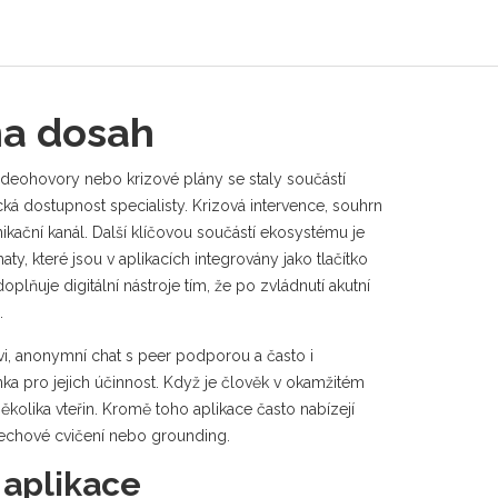
na dosah
, videohovory nebo krizové plány
se staly součástí
cká dostupnost specialisty.
Krizová intervence
,
souhrn
ikační kanál. Další klíčovou součástí ekosystému je
haty
, které jsou v aplikacích integrovány jako tlačítko
oplňuje digitální nástroje tím, že po zvládnutí akutní
.
ovi, anonymní chat s peer podporou a často i
ka pro jejich účinnost. Když je člověk v okamžitém
ěkolika vteřin. Kromě toho aplikace často nabízejí
 dechové cvičení nebo grounding.
 aplikace