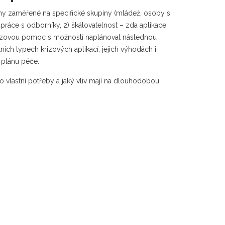
y zaměřené na specifické skupiny (mládež, osoby s
olupráce s odborníky, 2) škálovatelnost – zda aplikace
jí krizovou pomoc s možností naplánovat následnou
ních typech krizových aplikací, jejich výhodách i
 plánu péče.
pro vlastní potřeby a jaký vliv mají na dlouhodobou