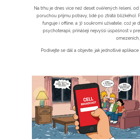
Na trhu je dnes více než deset ověřených řešení, od
poruchou příjmu potravy, lidé po ztrátě blízkého). Př
funguje i offline, a 3) soukromí uživatele, což 
psychoterapii, přinášejí nejvyšší úspěšnost v pr
omezeních, 
Podívejte se dál a objevte, jak jednotlivé aplikac