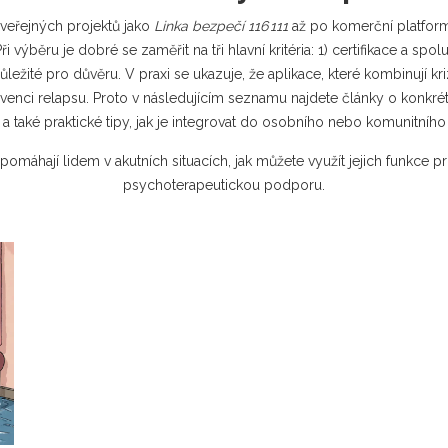
 veřejných projektů jako
Linka bezpečí 116 111
až po komerční platform
i výběru je dobré se zaměřit na tři hlavní kritéria: 1) certifikace a sp
je důležité pro důvěru. V praxi se ukazuje, že aplikace, které kombinu
evenci relapsu. Proto v následujícím seznamu najdete články o konkrét
a také praktické tipy, jak je integrovat do osobního nebo komunitního
e pomáhají lidem v akutních situacích, jak můžete využít jejich funkce 
psychoterapeutickou podporu.