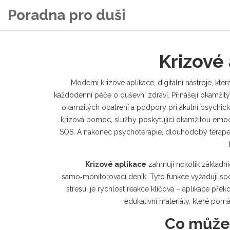
Poradna pro duši
Krizové
Moderní
krizové aplikace
,
digitální nástroje, kt
každodenní péče o duševní zdraví. Přinášejí okamžitý 
okamžitých opatření a podpory při akutní psychické
krizová pomoc
,
služby poskytující okamžitou emoci
SOS. A nakonec
psychoterapie
,
dlouhodobý terape
Krizové aplikace
zahrnují několik základní
samo‑monitorovací deník. Tyto funkce vyžadují spo
stresu, je rychlost reakce klíčová – aplikace pře
edukativní materiály, které pom
Co můžet