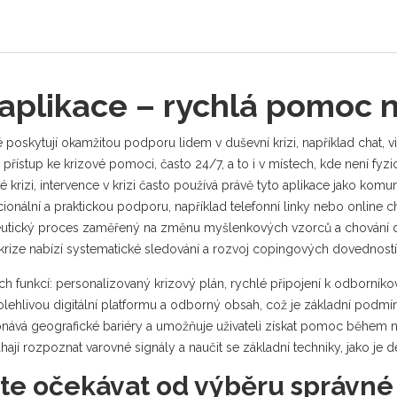
 aplikace – rychlá pomoc 
eré poskytují okamžitou podporu lidem v duševní krizi, například chat
přístup ke krizové pomoci, často 24/7, a to i v místech, kde není fyzi
 krizi
,
intervence v krizi
často používá právě tyto aplikace jako komun
onální a praktickou podporu, například telefonní linky nebo online c
utický proces zaměřený na změnu myšlenkových vzorců a chování
d
krize nabízí systematické sledování a rozvoj copingových dovedností
ch funkcí: personalizovaný krizový plán, rychlé připojení k odborník
lehlivou digitální platformu a odborný obsah, což je základní podmín
konává geografické bariéry a umožňuje uživateli získat pomoc během n
áhají rozpoznat varovné signály a naučit se základní techniky, jako je
e očekávat od výběru správné