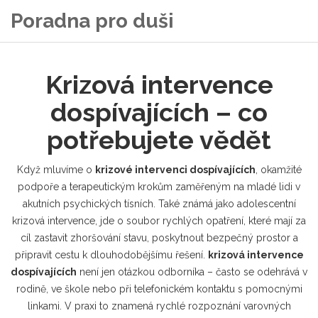
Poradna pro duši
Krizová intervence
dospívajících – co
potřebujete vědět
Když mluvíme o
krizové intervenci dospívajících
,
okamžité
podpoře a terapeutickým krokům zaměřeným na mladé lidi v
akutních psychických tísních
. Také známá jako
adolescentní
krizová intervence
, jde o soubor rychlých opatření, které mají za
cíl zastavit zhoršování stavu, poskytnout bezpečný prostor a
připravit cestu k dlouhodobějšímu řešení.
krizová intervence
dospívajících
není jen otázkou odborníka – často se odehrává v
rodině, ve škole nebo při telefonickém kontaktu s pomocnými
linkami. V praxi to znamená rychlé rozpoznání varovných