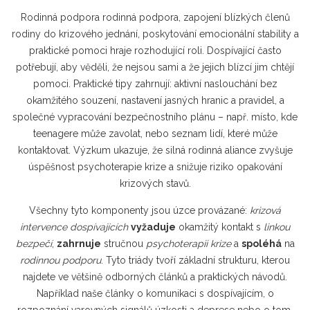
Rodinná podpora
rodinná podpora
,
zapojení blízkých členů
rodiny do krizového jednání, poskytování emocionální stability a
praktické pomoci
hraje rozhodující roli. Dospívající často
potřebují, aby věděli, že nejsou sami a že jejich blízcí jim chtějí
pomoci. Praktické tipy zahrnují: aktivní naslouchání bez
okamžitého souzení, nastavení jasných hranic a pravidel, a
společné vypracování bezpečnostního plánu – např. místo, kde
teenagere může zavolat, nebo seznam lidí, které může
kontaktovat. Výzkum ukazuje, že silná rodinná aliance zvyšuje
úspěšnost psychoterapie krize a snižuje riziko opakování
krizových stavů.
Všechny tyto komponenty jsou úzce provázané:
krizová
intervence dospívajících
vyžaduje
okamžitý kontakt s
linkou
bezpečí
,
zahrnuje
stručnou
psychoterapii krize
a
spoléhá
na
rodinnou podporu
. Tyto triády tvoří základní strukturu, kterou
najdete ve většině odborných článků a praktických návodů.
Například naše články o komunikaci s dospívajícím, o