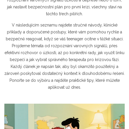
rozpoznání varovných signálů úzkosti a deprese nebo o tom,
jak nastavit bezpečnostní plán pro první krizi, všechny staví na
těchto třech pilířích.
V následujícím seznamu najdete stručné návody, klinické
příklady a doporučené postupy, které vám pomohou rychle a
bezpečně reagovat, když se váš teenager ocitne v těžké situaci.
Projdeme témata od rozpoznání varovných signálů, přes
efektivní rozhovor o úzkosti, až po konkrétní rady, jak využít linku
bezpečí a jak vybrat správného terapeuta pro krizovou fázi.
Každý článek je napsán tak, aby byl okamžitě použitelný a
zároveň poskytoval dostatečný kontext k dlouhodobému řešení.
Ponořte se do výběru a najděte praktické tipy, které můžete
aplikovat už dnes.