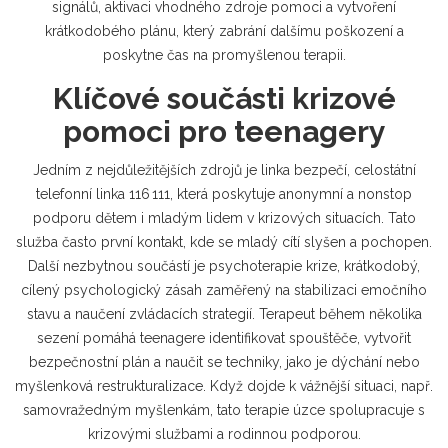
signálů, aktivaci vhodného zdroje pomoci a vytvoření
krátkodobého plánu, který zabrání dalšímu poškození a
poskytne čas na promyšlenou terapii.
Klíčové součásti krizové
pomoci pro teenagery
Jedním z nejdůležitějších zdrojů je
linka bezpečí
,
celostátní
telefonní linka 116 111, která poskytuje anonymní a nonstop
podporu dětem i mladým lidem v krizových situacích
. Tato
služba často první kontakt, kde se mladý cítí slyšen a pochopen.
Další nezbytnou součástí je
psychoterapie krize
,
krátkodobý,
cílený psychologický zásah zaměřený na stabilizaci emočního
stavu a naučení zvládacích strategií
. Terapeut během několika
sezení pomáhá teenagere identifikovat spouštěče, vytvořit
bezpečnostní plán a naučit se techniky, jako je dýchání nebo
myšlenková restrukturalizace. Když dojde k vážnější situaci, např.
samovražedným myšlenkám, tato terapie úzce spolupracuje s
krizovými službami a rodinnou podporou.