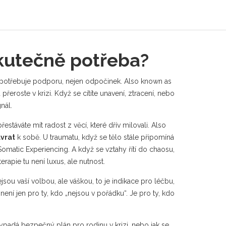
skutečně potřeba?
a potřebuje podporu, nejen odpočinek
. Also known as
 přeroste v krizi.
Když se cítíte unavení, ztracení, nebo
nál.
estáváte mít radost z věcí, které dřív milovali
. Also
vrat
k sobě.
U
traumatu
,
když se tělo stále připomíná
 Somatic Experiencing.
A když se vztahy řítí do chaosu,
rapie tu není luxus, ale nutnost.
sou vaší volbou, ale váškou, to je indikace pro léčbu,
e není jen pro ty, kdo „nejsou v pořádku“. Je pro ty, kdo
vypadá bezpečný plán pro rodinu v krizi, nebo jak se