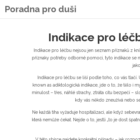
Poradna pro duši
Indikace pro léč
Indikace pro léčbu nejsou jen seznam příznaků z kní
příznaky potřeby odborné pomoci
, tyto indikace se 
jak
Indikace pro léčbu se liší podle toho, co vás tlačí.
known as
adiktologická indikace
, jde o to, že tělo i
minulost – třes, náhlé strachy, ztráta citu bezpečí – 
kdy vás někdo zneužívá nebo se s
Ne každá tíha vyžaduje hospitalizaci, ale když sebevr
která nemůže čekat. Nejde o to, jestli „to je dost špatn
V této sbírce najdete konkrétní případy – jak rozpo