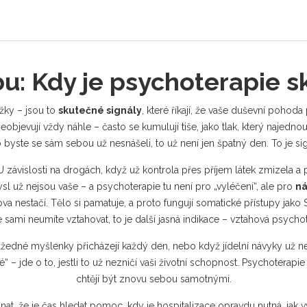
bu: Kdy je psychoterapie 
žky – jsou to
skutečné signály
,
které říkají, že vaše duševní pohod
neobjevují vždy náhle – často se kumulují tiše, jako tlak, který najednou
o byste se sám sebou už nesnášeli, to už není jen špatný den. To je sig
 U
závislosti na drogách
,
když už kontrola přes příjem látek zmizela a př
 mysl už nejsou vaše – a psychoterapie tu není pro „vyléčení“, ale pro
ná
slova nestačí. Tělo si pamatuje, a proto fungují somatické přístupy jako
ami neumíte vztahovat, to je další jasná indikace – vztahová psychote
ažedné myšlenky přicházejí každý den, nebo když jídelní návyky už nej
é“ – jde o to, jestli to už nezničí vaši životní schopnost. Psychoterapi
chtějí být znovu sebou samotnými.
znat, že je čas hledat pomoc, kdy je hospitalizace opravdu nutná, jak 