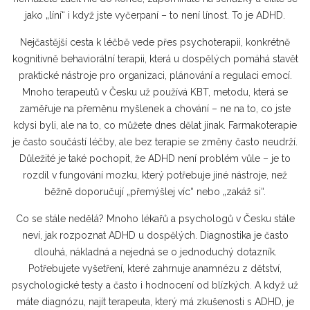
jako „líní“ i když jste vyčerpaní – to není línost. To je ADHD.
Nejčastější cesta k léčbě vede přes
psychoterapii
,
konkrétně
kognitivně behaviorální terapii, která u dospělých pomáhá stavět
praktické nástroje pro organizaci, plánování a regulaci emocí
.
Mnoho terapeutů v Česku už používá
KBT
,
metodu, která se
zaměřuje na přeměnu myšlenek a chování – ne na to, co jste
kdysi byli, ale na to, co můžete dnes dělat jinak
.
Farmakoterapie
je často součástí léčby, ale bez terapie se změny často neudrží.
Důležité je také pochopit, že ADHD není problém vůle – je to
rozdíl v fungování mozku, který potřebuje jiné nástroje, než
běžně doporučují „přemýšlej víc“ nebo „zakáž si“.
Co se stále nedělá? Mnoho lékařů a psychologů v Česku stále
neví, jak rozpoznat ADHD u dospělých. Diagnostika je často
dlouhá, nákladná a nejedná se o jednoduchý dotazník.
Potřebujete vyšetření, které zahrnuje anamnézu z dětství,
psychologické testy a často i hodnocení od blízkých. A když už
máte diagnózu, najít terapeuta, který má zkušenosti s ADHD, je