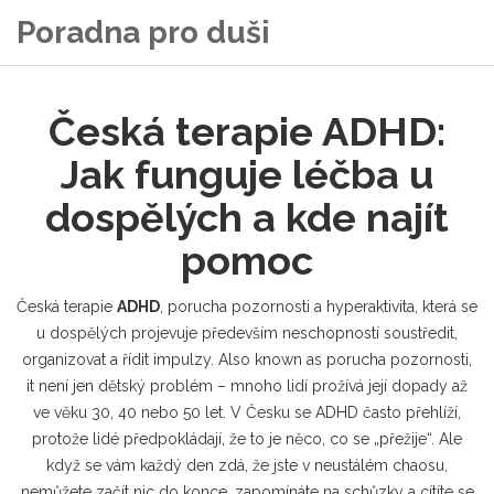
Poradna pro duši
Česká terapie ADHD:
Jak funguje léčba u
dospělých a kde najít
pomoc
Česká terapie
ADHD
,
porucha pozornosti a hyperaktivita, která se
u dospělých projevuje především neschopností soustředit,
organizovat a řídit impulzy
. Also known as
porucha pozornosti
,
it
není jen dětský problém – mnoho lidí prožívá její dopady až
ve věku 30, 40 nebo 50 let
.
V Česku se ADHD často přehlíží,
protože lidé předpokládají, že to je něco, co se „přežije“. Ale
když se vám každý den zdá, že jste v neustálém chaosu,
nemůžete začít nic do konce, zapomínáte na schůzky a cítíte se