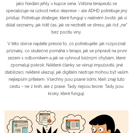
jako hledání jehly v kupce sena. Většina terapeutů se
specializuje na úzkost nebo deprese – ale ADHD potřebuje jiný
přístup. Potřebuje strategie, které fungují v reálném životě: jak si
dělat seznamy, jak řídit čas, jak se neztratit ve stresu, jak říct „ne“
bez pocitu viny.
V této sbírce najdete přesně to, co potřebujete: jak rozpoznat
příznaky, co skutečně pomáhá v terapii, jak se připravit na první
sezení s odborníkem a jak se vyhnout běžným chybám, které
zpomalují pokrok. Některé články se věnují impulsivitě, jiné
stabilizaci, některé ukazují, jak digitální nástroje mohou být vaším
nejlepším přítelem. Všechny jsou psané lidmi, kteří znají tuto
cestu – ne z knih, ale z praxe. Tady nejsou teorie. Tady jsou
kroky, které fungují.