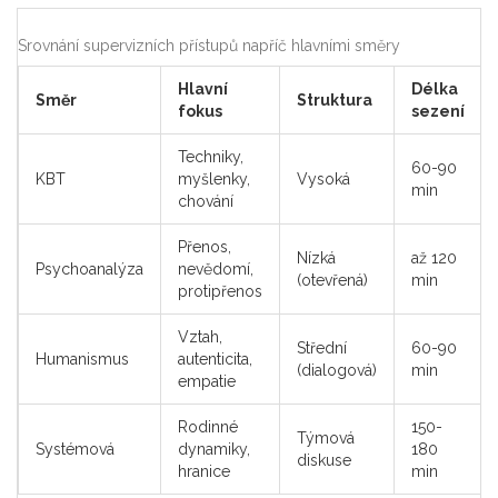
Srovnání supervizních přístupů napříč hlavními směry
Hlavní
Délka
Směr
Struktura
fokus
sezení
Techniky,
60-90
KBT
myšlenky,
Vysoká
min
chování
Přenos,
Nízká
až 120
Psychoanalýza
nevědomí,
(otevřená)
min
protipřenos
Vztah,
Střední
60-90
Humanismus
autenticita,
(dialogová)
min
empatie
Rodinné
150-
Týmová
Systémová
dynamiky,
180
diskuse
hranice
min