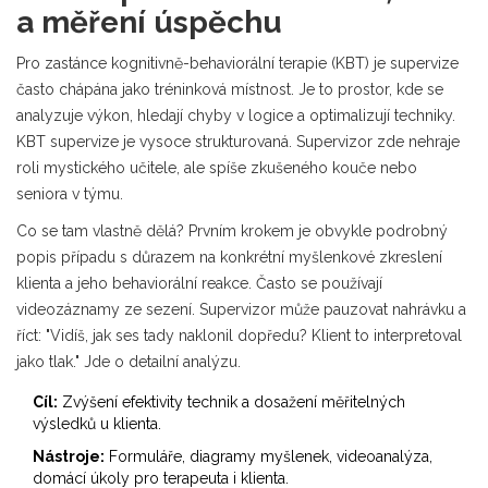
a měření úspěchu
Pro zastánce kognitivně-behaviorální terapie (KBT) je supervize
často chápána jako tréninková místnost. Je to prostor, kde se
analyzuje výkon, hledají chyby v logice a optimalizují techniky.
KBT supervize
je vysoce strukturovaná. Supervizor zde nehraje
roli mystického učitele, ale spíše zkušeného kouče nebo
seniora v týmu.
Co se tam vlastně dělá? Prvním krokem je obvykle podrobný
popis případu s důrazem na konkrétní myšlenkové zkreslení
klienta a jeho behaviorální reakce. Často se používají
videozáznamy ze sezení. Supervizor může pauzovat nahrávku a
říct: "Vidíš, jak ses tady naklonil dopředu? Klient to interpretoval
jako tlak." Jde o detailní analýzu.
Cíl:
Zvýšení efektivity technik a dosažení měřitelných
výsledků u klienta.
Nástroje:
Formuláře, diagramy myšlenek, videoanalýza,
domácí úkoly pro terapeuta i klienta.