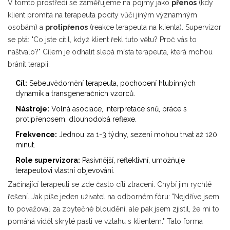
V tomto prostředí se zaměřujeme na pojmy jako
přenos
(kdy
klient promítá na terapeuta pocity vůči jiným významným
osobám) a
protipřenos
(reakce terapeuta na klienta). Supervizor
se ptá: "Co jste cítil, když klient řekl tuto větu? Proč vás to
naštvalo?" Cílem je odhalit slepá místa terapeuta, která mohou
bránit terapii.
Cíl:
Sebeuvědomění terapeuta, pochopení hlubinných
dynamik a transgeneračních vzorců.
Nástroje:
Volná asociace, interpretace snů, práce s
protipřenosem, dlouhodobá reflexe.
Frekvence:
Jednou za 1-3 týdny, sezení mohou trvat až 120
minut.
Role supervizora:
Pasivnější, reflektivní, umožňuje
terapeutovi vlastní objevování.
Začínající terapeuti se zde často cítí ztraceni. Chybí jim rychlé
řešení. Jak píše jeden uživatel na odborném fóru: "Nejdříve jsem
to považoval za zbytečné bloudění, ale pak jsem zjistil, že mi to
pomáhá vidět skryté pasti ve vztahu s klientem." Tato forma