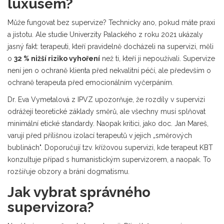
luxusem?
Může fungovat bez supervize? Technicky ano, pokud máte praxi
a jistotu. Ale studie Univerzity Palackého z roku 2021 ukázaly
jasný fakt: terapeuti, kteří pravidelně docházeli na supervizi, měli
o
32 % nižší riziko vyhoření
než ti, kteří ji nepoužívali. Supervize
není jen o ochraně klienta před nekvalitní péčí, ale především o
ochraně terapeuta před emocionálním vyčerpáním.
Dr. Eva Vymetalová z IPVZ upozorňuje, že rozdíly v supervizi
odrážejí teoretické základy směrů, ale všechny musí splňovat
minimální etické standardy. Naopak kritici, jako doc. Jan Mareš,
varují před přílišnou izolací terapeutů v jejich „směrových
bublinách". Doporučují tzv. křížovou supervizi, kde terapeut KBT
konzultuje případ s humanistickým supervizorem, a naopak. To
rozšiřuje obzory a brání dogmatismu.
Jak vybrat správného
supervizora?