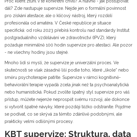
Proč klient ztuhl v té konkrétní chvíli? A hlavně - jak postupovat
dál? Zde nastupuje supervize. Nejde jen o formální povinnost
pro získání atestace, ale o klíčový nástroj, který rozdělí
profesionála od amatéra. V České republice je situace
specifická: od roku 2023 přebírá kontrolu nad standardy
Institut
postgraduálního vzdělávání ve zdravotnictví
(
IPVZ
)
, který
požaduje minimálně 100 hodin supervize pro atestaci. Ale pozor
- ne všechny hodiny jsou stejné.
Mnoho lidí si myslí, že supervize je univerzální proces. Ve
skutečnosti se však zásadně liší podle toho, které „škole“ nebo
směru psychoterapie patříte. Supervize v rámci
kognitivně-
behaviorální terapie
vypadá zcela jinak než ta
psychoanalytická
nebo
humanistická
. Pokud zvolíte špatný styl supervize pro váš
přístup, můžete nejenže neprospět svému rozvoji, ale dokonce
si vytvořit špatné návyky, které později těžko odstraníte. Pojďme
se podívat, co se skrývá za těmito zdánlivě podobnými, ale
prakticky velmi odlišnými procesy.
KBT supervize: Struktura, data