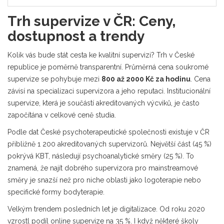
Trh supervize v ČR: Ceny,
dostupnost a trendy
Kolik vás bude stát cesta ke kvalitní supervizi? Trh v České
republice je poměrně transparentní. Průměrná cena soukromé
supervize se pohybuje mezi
800 až 2000 Kč za hodinu
. Cena
závisí na specializaci supervizora a jeho reputaci. Institucionální
supervize, která je součástí akreditovaných výcviků, je často
započítána v celkové ceně studia.
Podle dat České psychoterapeutické společnosti existuje v ČR
přibližně 1 200 akreditovaných supervizorů. Největší část (45 %)
pokrývá KBT, následují psychoanalytické směry (25 %). To
znamená, že najít dobrého supervizora pro mainstreamové
směry je snazší než pro niche oblasti jako logoterapie nebo
specifické formy bodyterapie.
Velkým trendem posledních let je digitalizace. Od roku 2020
vzrostl podíl online supervize na 35 %. I když některé školy