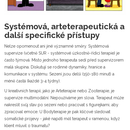
Systémová, arteterapeutická a
další specifické přístupy
Nelze opomenout ani jiné významné směry.
Systémová
supervize
(včetně SUR - systémové úzkostně-řídicí terapie) je
často týmová. Místo jednoho terapeuta sedí před supervizorem
malá skupina. Diskutují se rodinné dynamiky, hranice a
komunikace v systému. Sezení jsou delší (150-180 minut) a
méně častá (každé 3-4 týdny).
U kreativních terapií, jako je
Arteterapie
nebo
Zooterapie
, je
supervize multimodální. Nepoužíváme jen slova. Terapeut může
nakreslit svůj stav po sezení nebo pracovat s figurejkami, aby
zpracoval emoce. U
Bodyterapie
je pak klíčové sledovat
somatické projevy - jaké napětí měl terapeut v ramenou, když
klient mluvil o traumatu?