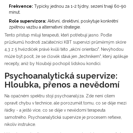
Frekvence:
Typicky jednou za 1-2 týdny, sezení trvají 60-90
minut.
Role supervizora:
Aktivní, direktivní, poskytuje konkrétní
zpětnou vazbu a alternativní strategie.
Tento přístup milují terapeuti, kteří potřebují jasno. Podle
průzkumů hodnotí začátečníci KBT supervizi průměrným skóre
4,3 z 5 hvězdiček právě kvůli této „akční orientaci". Nevýhodou
může být pocit, že se člověk stává jen „technikem", který aplikuje
recepty, aniž by hlouběji pochopil lidskou kondici.
Psychoanalytická supervize:
Hloubka, přenos a nevědomí
Na opačném spektru stojí psychoanalýza. Zde není cílem
opravit chybu v technice, ale porozumět tomu, co se děje mezi
řádky - a ještě více, co se děje v nevědomí terapeuta
samotného.
Psychoanalytická supervize
je procesem reflexe,
nikoliv instrukce.