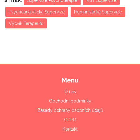
ŠTÍTEK:
Supervize Psychoterapie
KBT Supervize
Psychoanalytická Supervize
Humanistická Supervize
Výcvik Terapeutů
Menu
O nás
Obchodní podmínky
Zásady ochrany osobních údajů
GDPR
Kontakt