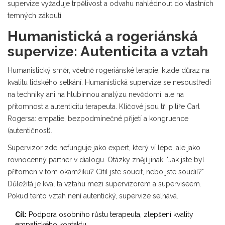
supervize vyžaduje trpělivost a odvahu nahlédnout do vlastních
temných zákoutí.
Humanistická a rogeriánská
supervize: Autenticita a vztah
Humanistický směr, včetně rogeriánské terapie, klade důraz na
kvalitu lidského setkání.
Humanistická supervize
se nesoustředí
na techniky ani na hlubinnou analýzu nevědomí, ale na
přítomnost a autenticitu terapeuta. Klíčové jsou tři pilíře Carl
Rogersa: empatie, bezpodmínečné přijetí a kongruence
(autentičnost).
Supervizor zde nefunguje jako expert, který ví lépe, ale jako
rovnocenný partner v dialogu. Otázky znějí jinak: "Jak jste byl
přítomen v tom okamžiku? Cítil jste soucit, nebo jste soudil?"
Důležitá je kvalita vztahu mezi supervizorem a superviseem.
Pokud tento vztah není autentický, supervize selhává.
Cíl:
Podpora osobního růstu terapeuta, zlepšení kvality
empatického kontaktu.