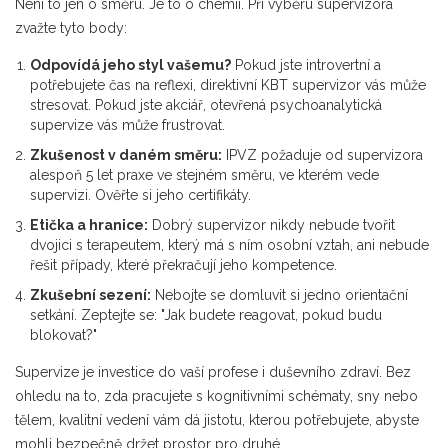
Není to jen o směru. Je to o chemii. Při výběru supervizora
zvažte tyto body:
Odpovídá jeho styl vašemu?
Pokud jste introvertní a
potřebujete čas na reflexi, direktivní KBT supervizor vás může
stresovat. Pokud jste akciář, otevřená psychoanalytická
supervize vás může frustrovat.
Zkušenost v daném směru:
IPVZ požaduje od supervizora
alespoň 5 let praxe ve stejném směru, ve kterém vede
supervizi. Ověřte si jeho certifikáty.
Etička a hranice:
Dobrý supervizor nikdy nebude tvořit
dvojici s terapeutem, který má s ním osobní vztah, ani nebude
řešit případy, které překračují jeho kompetence.
Zkušební sezení:
Nebojte se domluvit si jedno orientační
setkání. Zeptejte se: "Jak budete reagovat, pokud budu
blokovat?"
Supervize je investice do vaší profese i duševního zdraví. Bez
ohledu na to, zda pracujete s kognitivními schématy, sny nebo
tělem, kvalitní vedení vám dá jistotu, kterou potřebujete, abyste
mohli bezpečně držet prostor pro druhé.