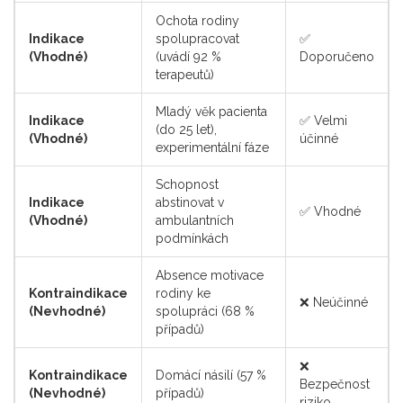
Ochota rodiny
Indikace
spolupracovat
✅
(Vhodné)
(uvádí 92 %
Doporučeno
terapeutů)
Mladý věk pacienta
Indikace
✅ Velmi
(do 25 let),
(Vhodné)
účinné
experimentální fáze
Schopnost
Indikace
abstinovat v
✅ Vhodné
(Vhodné)
ambulantních
podmínkách
Absence motivace
Kontraindikace
rodiny ke
❌ Neúčinné
(Nevhodné)
spolupráci (68 %
případů)
❌
Kontraindikace
Domácí násilí (57 %
Bezpečnost
(Nevhodné)
případů)
riziko