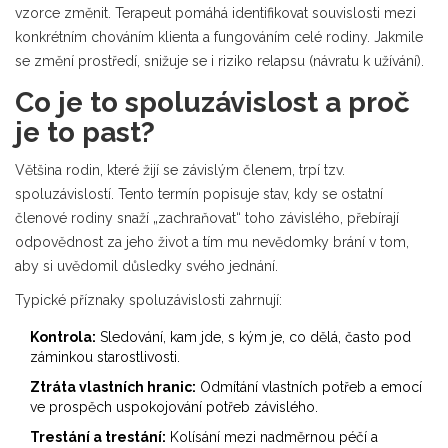
vzorce změnit. Terapeut pomáhá identifikovat souvislosti mezi
konkrétním chováním klienta a fungováním celé rodiny. Jakmile
se změní prostředí, snižuje se i riziko relapsu (návratu k užívání).
Co je to spoluzávislost a proč
je to past?
Většina rodin, které žijí se závislým členem, trpí tzv.
spoluzávislostí
.
Tento termín popisuje stav, kdy se ostatní
členové rodiny snaží „zachraňovat“ toho závislého, přebírají
odpovědnost za jeho život a tím mu nevědomky brání v tom,
aby si uvědomil důsledky svého jednání.
Typické příznaky spoluzávislosti zahrnují:
Kontrola:
Sledování, kam jde, s kým je, co dělá, často pod
záminkou starostlivosti.
Ztráta vlastních hranic:
Odmítání vlastních potřeb a emocí
ve prospěch uspokojování potřeb závislého.
Trestání a trestání:
Kolísání mezi nadměrnou péčí a