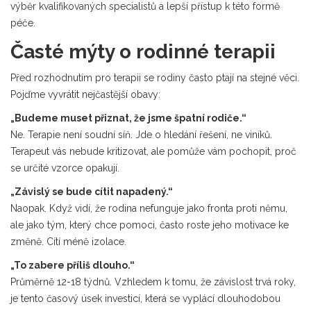
výběr kvalifikovaných specialistů a lepší přístup k této formě
péče.
Časté mýty o rodinné terapii
Před rozhodnutím pro terapii se rodiny často ptají na stejné věci.
Pojďme vyvrátit nejčastější obavy:
„Budeme muset přiznat, že jsme špatní rodiče.“
Ne. Terapie není soudní síň. Jde o hledání řešení, ne viníků.
Terapeut vás nebude kritizovat, ale pomůže vám pochopit, proč
se určité vzorce opakují.
„Závislý se bude cítit napadený.“
Naopak. Když vidí, že rodina nefunguje jako fronta proti němu,
ale jako tým, který chce pomoci, často roste jeho motivace ke
změně. Cítí méně izolace.
„To zabere příliš dlouho.“
Průměrně 12-18 týdnů. Vzhledem k tomu, že závislost trvá roky,
je tento časový úsek investicí, která se vyplácí dlouhodobou