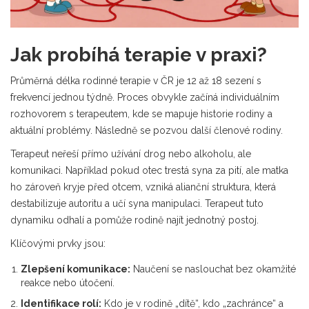
Jak probíhá terapie v praxi?
Průměrná délka rodinné terapie v ČR je 12 až 18 sezení s
frekvencí jednou týdně. Proces obvykle začíná individuálním
rozhovorem s terapeutem, kde se mapuje historie rodiny a
aktuální problémy. Následně se pozvou další členové rodiny.
Terapeut neřeší přímo užívání drog nebo alkoholu, ale
komunikaci. Například pokud otec trestá syna za pití, ale matka
ho zároveň kryje před otcem, vzniká alianční struktura, která
destabilizuje autoritu a učí syna manipulaci. Terapeut tuto
dynamiku odhalí a pomůže rodině najít jednotný postoj.
Klíčovými prvky jsou:
Zlepšení komunikace:
Naučení se naslouchat bez okamžité
reakce nebo útočení.
Identifikace rolí:
Kdo je v rodině „dítě“, kdo „zachránce“ a