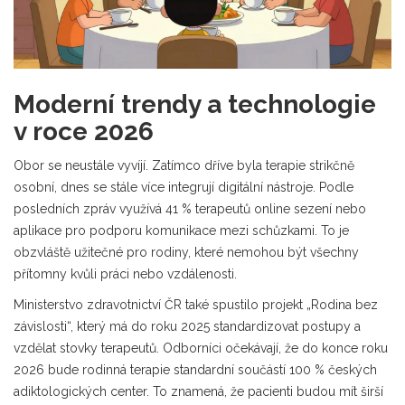
Moderní trendy a technologie
v roce 2026
Obor se neustále vyvíjí. Zatímco dříve byla terapie strikčně
osobní, dnes se stále více integrují digitální nástroje. Podle
posledních zpráv využívá 41 % terapeutů online sezení nebo
aplikace pro podporu komunikace mezi schůzkami. To je
obzvláště užitečné pro rodiny, které nemohou být všechny
přítomny kvůli práci nebo vzdálenosti.
Ministerstvo zdravotnictví ČR také spustilo projekt „Rodina bez
závislosti“, který má do roku 2025 standardizovat postupy a
vzdělat stovky terapeutů. Odborníci očekávají, že do konce roku
2026 bude rodinná terapie standardní součástí 100 % českých
adiktologických center. To znamená, že pacienti budou mít širší