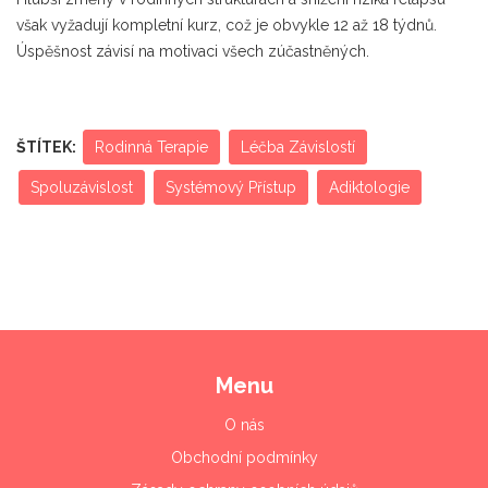
však vyžadují kompletní kurz, což je obvykle 12 až 18 týdnů.
Úspěšnost závisí na motivaci všech zúčastněných.
ŠTÍTEK:
Rodinná Terapie
Léčba Závislostí
Spoluzávislost
Systémový Přístup
Adiktologie
Menu
O nás
Obchodní podmínky