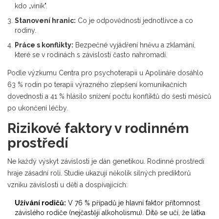
kdo „viník".
Stanovení hranic:
Co je odpovědností jednotlivce a co
rodiny.
Práce s konflikty:
Bezpečné vyjádření hněvu a zklamání,
které se v rodinách s závislostí často nahromadí.
Podle výzkumu Centra pro psychoterapii u Apolináře dosáhlo
63 % rodin po terapii výrazného zlepšení komunikačních
dovedností a 41 % hlásilo snížení počtu konfliktů do šesti měsíců
po ukončení léčby.
Rizikové faktory v rodinném
prostředí
Ne každý výskyt závislosti je dán genetikou. Rodinné prostředí
hraje zásadní roli. Studie ukazují několik silných prediktorů
vzniku závislosti u dětí a dospívajících:
Užívání rodičů:
V 76 % případů je hlavní faktor přítomnost
závislého rodiče (nejčastěji alkoholismu). Dítě se učí, že látka