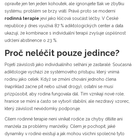
opravíte jen ten jeden kohoutek, ale ignorujete tlak ve zbytku
systému, problém se brzy vrátí. Právě proto se moderní
rodinná terapie
jeví jako klíčová součást léčby.
V České
republice ji dnes využívá 87 % adiktologických center a data
ukazují, že kombinace s individuální terapií zvyšuje úspěšnost
udržení abstinence o 23 %.
Proč neléčit pouze jedince?
Pojetí závislosti jako individuálního selhání je zastaralé. Současná
adiktologie vychází ze
systémového přístupu
, který vnímá
rodinu jako celek.
Když se změní chování jednoho člena
(například začne pít nebo užívat drogy), ostatní se musí
přizpůsobit, aby rodina fungovala dál. Tím vznikají nové role,
hranice se mění a často se vytvoří stabilní, ale nezdravý vzorec,
který závislost nevědomky podporuje.
Cílem rodinné terapie není viníkat rodiče za chyby dítěte ani
manžela za problémy manželky. Cílem je pochopit, jaké
dynamiky v rodině existují a jak mohou všichni společně tyto