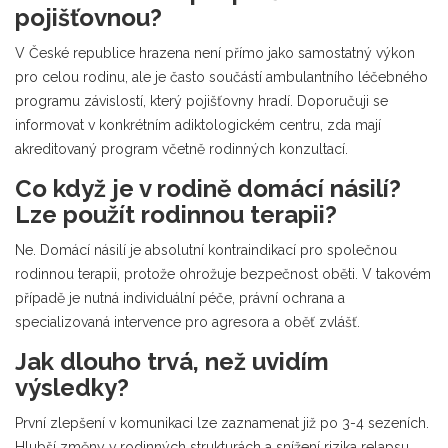
pojišťovnou?
V České republice hrazena není přímo jako samostatný výkon
pro celou rodinu, ale je často součástí ambulantního léčebného
programu závislostí, který pojišťovny hradí. Doporučuji se
informovat v konkrétním adiktologickém centru, zda mají
akreditovaný program včetně rodinných konzultací.
Co když je v rodině domácí násilí?
Lze použít rodinnou terapii?
Ne. Domácí násilí je absolutní kontraindikací pro společnou
rodinnou terapii, protože ohrožuje bezpečnost oběti. V takovém
případě je nutná individuální péče, právní ochrana a
specializovaná intervence pro agresora a oběť zvlášť.
Jak dlouho trvá, než uvidím
výsledky?
První zlepšení v komunikaci lze zaznamenat již po 3-4 sezeních.
Hlubší změny v rodinných strukturách a snížení rizika relapsu