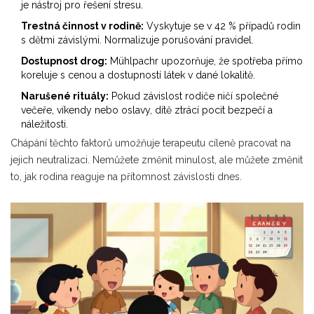
je nástroj pro řešení stresu.
Trestná činnost v rodině:
Vyskytuje se v 42 % případů rodin
s dětmi závislými. Normalizuje porušování pravidel.
Dostupnost drog:
Mühlpachr upozorňuje, že spotřeba přímo
koreluje s cenou a dostupností látek v dané lokalitě.
Narušené rituály:
Pokud závislost rodiče ničí společné
večeře, víkendy nebo oslavy, dítě ztrácí pocit bezpečí a
náležitosti.
Chápání těchto faktorů umožňuje terapeutu cíleně pracovat na
jejich neutralizaci. Nemůžete změnit minulost, ale můžete změnit
to, jak rodina reaguje na přítomnost závislosti dnes.