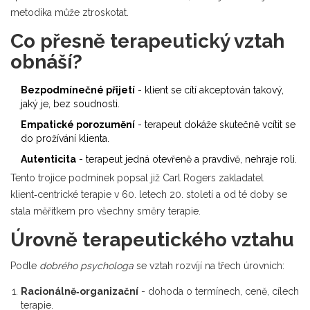
metodika může ztroskotat.
Co přesně terapeutický vztah
obnáší?
Bezpodmínečné přijetí
- klient se cítí akceptován takový,
jaký je, bez soudnosti.
Empatické porozumění
- terapeut dokáže skutečně vcítit se
do prožívání klienta.
Autenticita
- terapeut jedná otevřeně a pravdivě, nehraje roli.
Tento trojice podmínek popsal již
Carl Rogers
zakladatel
klient‑centrické terapie
v 60. letech 20. století a od té doby se
stala měřítkem pro všechny směry terapie.
Úrovně terapeutického vztahu
Podle
dobrého psychologa
se vztah rozvíjí na třech úrovních:
Racionálně‑organizační
- dohoda o termínech, ceně, cílech
terapie.