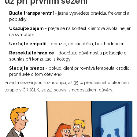
už při prvním sezení
Buďte transparentní
- jasně vysvětlete pravidla, frekvenci a
poplatky.
Ukazujte zájem
- ptejte se na kontext klientova života, ne jen
na symptom.
Udržujte empatii
- odrazte, co klient říká, bez hodnocení.
Respektujte hranice
- dodržujte důvěrnost a požádejte o
souhlas při konzultaci s kolegy.
Sledujte přenos
- pokud klient přirovnává terapeuta k rodiči,
promluvte o tom otevřeně.
První tři sezení jsou rozhodující; až 35 % předčasného ukončení
terapie v ČR (ČLK, 2022) souvisí s nedostatkem důvěry.