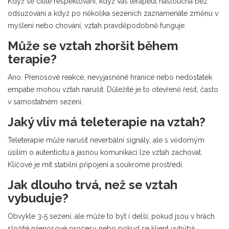
Když se cítíte respektováni, když vás terapeut naslouchá bez
odsuzování a když po několika sezeních zaznamenáte změnu v
myšlení nebo chování, vztah pravděpodobně funguje.
Může se vztah zhoršit během
terapie?
Ano. Přenosové reakce, nevyjasněné hranice nebo nedostatek
empatie mohou vztah narušit. Důležité je to otevřeně řešit, často
v samostatném sezení.
Jaký vliv má teleterapie na vztah?
Teleterapie může narušit neverbální signály, ale s vědomým
úsilím o autenticitu a jasnou komunikaci lze vztah zachovat.
Klíčové je mít stabilní připojení a soukromé prostředí.
Jak dlouho trvá, než se vztah
vybuduje?
Obvykle 3‑5 sezení, ale může to být i delší, pokud jsou v hrách
složité přenosové procesy nebo pokud se klient vyhýbá