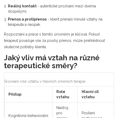
Reálný kontakt
- autentické prožívání mezi dvěma
dospělými.
Přenos a protipřenos
- klient přenáší minulé vztahy na
terapeuta a naopak.
Rozpoznání a práce s těmito úrovněmi je klíčová. Pokud
terapeut považuje vše za pouhý přenos, může přehlédnout
skutečné potřeby klienta.
Jaký vliv má vztah na různé
terapeutické směry?
Srovnání role vztahu v hlavních směrech terapie
Role
Hlavní cíl
Přístup
vztahu
vztahu
Nástroj
pro
Posílení
Kognitivně‑behaviorální