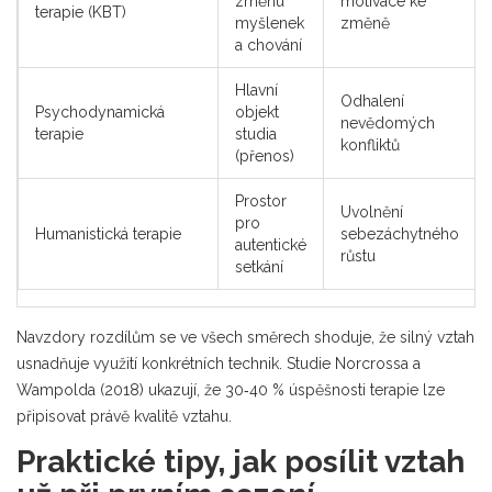
změnu
motivace ke
terapie (KBT)
myšlenek
změně
a chování
Hlavní
Odhalení
Psychodynamická
objekt
nevědomých
terapie
studia
konfliktů
(přenos)
Prostor
Uvolnění
pro
Humanistická terapie
sebezáchytného
autentické
růstu
setkání
Navzdory rozdílům se ve všech směrech shoduje, že silný vztah
usnadňuje využití konkrétních technik. Studie Norcrossa a
Wampolda (2018) ukazují, že 30‑40 % úspěšnosti terapie lze
připisovat právě kvalitě vztahu.
Praktické tipy, jak posílit vztah