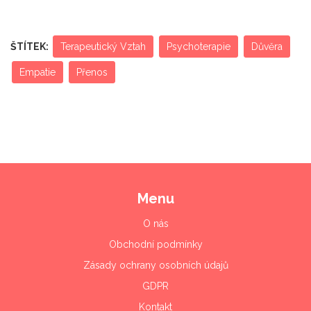
ŠTÍTEK:
Terapeutický Vztah
Psychoterapie
Důvěra
Empatie
Přenos
Menu
O nás
Obchodní podmínky
Zásady ochrany osobních údajů
GDPR
Kontakt