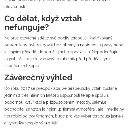
otevřenosti.
Co dělat, když vztah
nefunguje?
Nejprve otevřeně sdělte své pocity terapeuti. Kvalifikovaný
odborník by měl reagovat bez obrany a nabídnout úpravy nebo,
v krajním případě, doporučit jiného specialistu. Nepodceňujte
signál - často je to varovný trojúhelník před předčasným
ukončením terapie.
Závěrečný výhled
Do roku 2027 se předpokládá, že terapeutický vztah zůstane
jedním z três hlavních faktorů úspěšnosti terapie spolu s
odbornou kvalifikací a přizpůsobením metody. Jakmile
pochopíte, že vztah je nejen „příjemná atmosféra“, ale i měřitelný
neurobiologický fenomén, bude pro vás výběr terapeuta jasnější
a výsledky terapie výraznější.