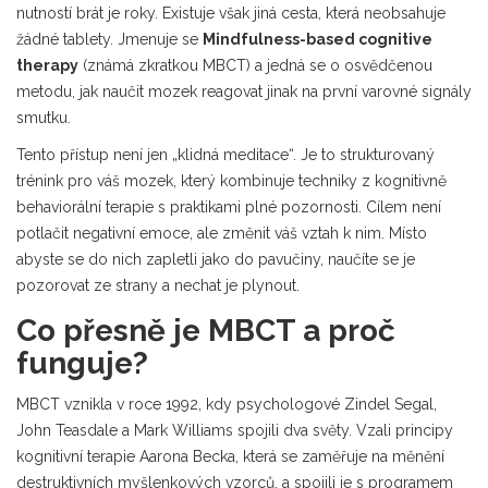
nutností brát je roky. Existuje však jiná cesta, která neobsahuje
žádné tablety. Jmenuje se
Mindfulness-based cognitive
therapy
(známá zkratkou MBCT) a jedná se o osvědčenou
metodu, jak naučit mozek reagovat jinak na první varovné signály
smutku.
Tento přístup není jen „klidná meditace“. Je to strukturovaný
trénink pro váš mozek, který kombinuje techniky z kognitivně
behaviorální terapie s praktikami plné pozornosti. Cílem není
potlačit negativní emoce, ale změnit váš vztah k nim. Místo
abyste se do nich zapletli jako do pavučiny, naučíte se je
pozorovat ze strany a nechat je plynout.
Co přesně je MBCT a proč
funguje?
MBCT
vznikla v roce 1992
, kdy psychologové Zindel Segal,
John Teasdale a Mark Williams spojili dva světy. Vzali principy
kognitivní terapie Aarona Becka, která se zaměřuje na měnění
destruktivních myšlenkových vzorců, a spojili je s programem