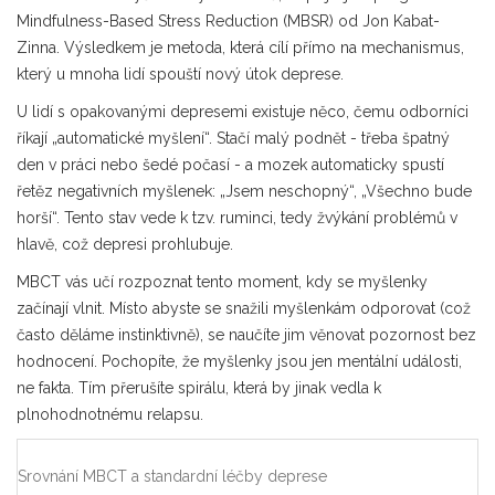
Mindfulness-Based Stress Reduction (MBSR) od Jon Kabat-
Zinna. Výsledkem je metoda, která cílí přímo na mechanismus,
který u mnoha lidí spouští nový útok deprese.
U lidí s opakovanými depresemi existuje něco, čemu odborníci
říkají „automatické myšlení“. Stačí malý podnět - třeba špatný
den v práci nebo šedé počasí - a mozek automaticky spustí
řetěz negativních myšlenek: „Jsem neschopný“, „Všechno bude
horší“. Tento stav vede k tzv. ruminci, tedy žvýkání problémů v
hlavě, což depresi prohlubuje.
MBCT vás učí rozpoznat tento moment, kdy se myšlenky
začínají vlnit. Místo abyste se snažili myšlenkám odporovat (což
často děláme instinktivně), se naučíte jim věnovat pozornost bez
hodnocení. Pochopíte, že myšlenky jsou jen mentální události,
ne fakta. Tím přerušíte spirálu, která by jinak vedla k
plnohodnotnému relapsu.
Srovnání MBCT a standardní léčby deprese