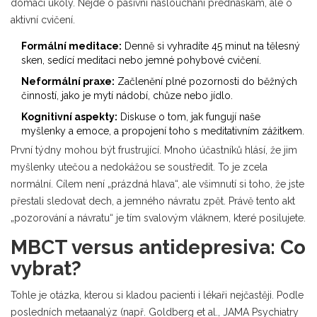
domácí úkoly. Nejde o pasivní naslouchání přednáškám, ale o
aktivní cvičení.
Formální meditace:
Denně si vyhradíte 45 minut na tělesný
sken, sedící meditaci nebo jemné pohybové cvičení.
Neformální praxe:
Začlenění plné pozornosti do běžných
činností, jako je mytí nádobí, chůze nebo jídlo.
Kognitivní aspekty:
Diskuse o tom, jak fungují naše
myšlenky a emoce, a propojení toho s meditativním zážitkem.
První týdny mohou být frustrující. Mnoho účastníků hlásí, že jim
myšlenky utečou a nedokážou se soustředit. To je zcela
normální. Cílem není „prázdná hlava“, ale všimnutí si toho, že jste
přestali sledovat dech, a jemného návratu zpět. Právě tento akt
„pozorování a návratu“ je tím svalovým vláknem, které posilujete.
MBCT versus antidepresiva: Co
vybrat?
Tohle je otázka, kterou si kladou pacienti i lékaři nejčastěji. Podle
posledních metaanalýz (např. Goldberg et al., JAMA Psychiatry