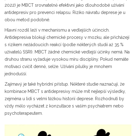
2022) je MBCT srovnatelně efektivní jako dlouhodobé užívání
antidepresiv pro prevenci relapsu. Riziko návratu deprese je u
obou metod podobné.
Hlavní rozdíl leží v mechanismu a vedlejších účincích.
Antidepresiva blokují chemické procesy v mozku, ale přicházejí
s rizikem nežádoucích reakcí (podle některých studií až 35 %
uživatelů SSRI). MBCT žádné chemické vedlejší účinky nemá. Na
druhou stranu vyžaduje vysokou míru disciplíny. Pokud nemáte
motivaci cvičit denně, selže. Užívání pilulky je mnohem
jednodušší.
Zajímavý je také hybridní přístup. Některé studie naznačují, že
kombinace MBCT s antidepresivy může mít nejlepší výsledky,
zejména u lidí s velmi těžkou historií deprese. Rozhodnutí by
vždy mělo vycházet z konzultace s vaším psychiatrem nebo
psychoterapeutem.