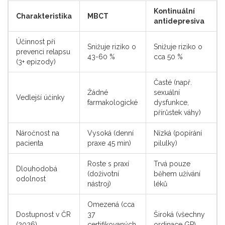
Kontinuální
Charakteristika
MBCT
antidepresiva
Účinnost při
Snižuje riziko o
Snižuje riziko o
prevenci relapsu
43-60 %
cca 50 %
(3+ epizody)
Časté (např.
Žádné
sexuální
Vedlejší účinky
farmakologické
dysfunkce,
přírůstek váhy)
Náročnost na
Vysoká (denní
Nízká (popírání
pacienta
praxe 45 min)
pilulky)
Roste s praxí
Trvá pouze
Dlouhodobá
(doživotní
během užívání
odolnost
nástroj)
léků
Omezená (cca
Dostupnost v ČR
37
Široká (všechny
(2026)
certifikovaných
ordinace GP)