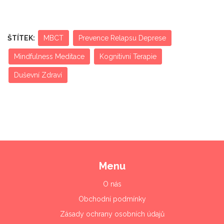
ŠTÍTEK:
MBCT
Prevence Relapsu Deprese
Mindfulness Meditace
Kognitivní Terapie
Duševní Zdraví
Menu
O nás
Obchodní podmínky
Zásady ochrany osobních údajů