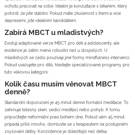
ochotu pracovat na sobě. Ideální je konzultace s lékařem, který
potvrdí, že jste stabilní. Pokud máte zkušenost s třemi a více
depresemi, jste ideálním kandidátem.
Zabírá MBCT u mladistvých?
Existují adaptované verze MBCT pro děti a adolescenty, ale
evidence je zatím méně robustní než u dospělých. U
mladistvých se často používají jiné formy mindfulness intervencí.
Pokud uvažujete pro dítě, hledejte specializované programy pro
tuto věkovou kategorii.
Kolik času musím věnovat MBCT
denně?
Standardní doporučení je 45 minut denně formální meditace. To
zahrnuje tělesný sken, sedící meditaci nebo pohyb. K tomu
připočítejte neformální praxi během dne. Pokud vám 45 minut
připadá příliš mnoho, domluvte se s terapeutem na postupném
zvyšování délky. Konzistence je důležitější než délka.