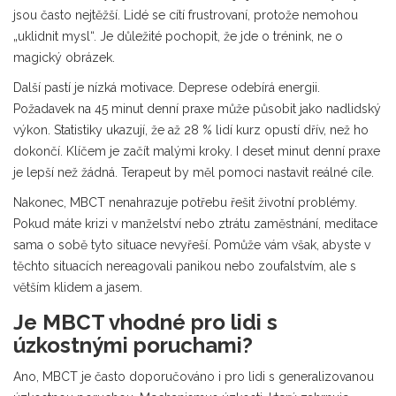
jsou často nejtěžší. Lidé se cítí frustrovaní, protože nemohou
„uklidnit mysl“. Je důležité pochopit, že jde o trénink, ne o
magický obrázek.
Další pastí je nízká motivace. Deprese odebírá energii.
Požadavek na 45 minut denní praxe může působit jako nadlidský
výkon. Statistiky ukazují, že až 28 % lidí kurz opustí dřív, než ho
dokončí. Klíčem je začít malými kroky. I deset minut denní praxe
je lepší než žádná. Terapeut by měl pomoci nastavit reálné cíle.
Nakonec, MBCT nenahrazuje potřebu řešit životní problémy.
Pokud máte krizi v manželství nebo ztrátu zaměstnání, meditace
sama o sobě tyto situace nevyřeší. Pomůže vám však, abyste v
těchto situacích nereagovali panikou nebo zoufalstvím, ale s
větším klidem a jasem.
Je MBCT vhodné pro lidi s
úzkostnými poruchami?
Ano, MBCT je často doporučováno i pro lidi s generalizovanou