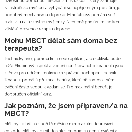
úzkostnou poruchou. Mechanismus úzkosti, který zahrnuje
katastrofické myšlení a vyhýbání se nepříjemným pocitům, je
podobný mechanismu deprese. Mindfulness pomáhá snížit
reaktivitu na úzkostné myšlenky. Nicméně primárním indikem
zůstává prevence relapsu deprese.
Mohu MBCT dělat sám doma bez
terapeuta?
Technicky ano, pomocí knih nebo aplikací, ale efektivita bude
nižší. Skupinový aspekt a vedení certifikovaného terapeuta jsou
klíčové pro udržení motivace a správné pochopení technik.
Terapeut pomáhá překonat bariéry, které při samostatném
cvičení často vedou k vzdání se. Pro maximální benefit je
doporučen oficiální kurz.
Jak poznám, že jsem připraven/a na
MBCT?
Měli byste být alespoň tři měsíce mimo akutní depresivní
epizodu. Měli byste mít dostatek energie na denní cvičení a