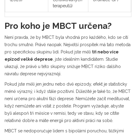
terapeutů)
Pro koho je MBCT určena?
Není pravda, že by MBCT byla vhodná pro každého, kdo se cítí
trochu smutně. Právě naopak. Největší prospitek má tato metoda
pro specifickou skupinu lidí. Pokud jste měli
tři nebo více
epizod velké deprese
, jste ideálním kandidátem. Studie
ukazují, že právě u této skupiny snižuje MBCT riziko dalšího
návratu deprese nejvýrazněji.
Pokud jste měli jen jednu nebo dvě epizody, efekt je statisticky
méně výrazný, i když stále pozitivní. Důležité je také to, že MBCT
není určena pro akutní fázi deprese. Nemůžete začít medituovat,
když nemůžete ani vstát z postele. Program vyžaduje, abyste
byli alespoň tři měsíce v remisi, tedy ve stavu, kdy se cítíte
relativně dobře a máte energii pro aktivní práci na sobě.
MBCT se nedoporučuje lidem s bipolární poruchou, těžkými