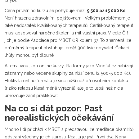
chybí.
Cena privátního kurzu se pohybuje mezi
9 500 až 15 000 Kč
.
Není hrazena zdravotními pojišťovnami. Velkým problémem je
také nedostatek kvalifikovaných terapeutů. Certifikovaný terapeut
musí absolvovat náročné školení a mít vlastní praxi. V celé ČR
jich je podle Asociace pro MBCT ČR kolem 37. To znamená, že
průměrný terapeut obsluhuje téměř 300 tisíc obyvatel. Čekací
lhůty mohou být dlouhé.
Alternativou jsou online kurzy. Platformy jako Mindful.cz nabízejí
záznamy nebo vedené skupiny za nižší cenu (2 500-5 000 Kč).
Efektivita online formátu je sice nižší než při osobním kontaktu
(riziko relapsu klesá méně výrazně), ale je to lepší než nic a
umožňuje začít praktikovat.
Na co si dát pozor: Past
nerealistických očekávání
Mnoho lidí přichází k MBCT s představou, že meditace okamžitě
odstraní všechny jejich starosti. Realita je jiná. První dva týdny