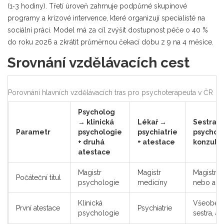
(1‑3 hodiny). Třetí úroveň zahrnuje podpůrné skupinové
programy a krizové intervence, které organizují specialisté na
sociální práci. Model má za cíl zvýšit dostupnost péče o 40 %
do roku 2026 a zkrátit průměrnou čekací dobu z 9 na 4 měsíce.
Srovnání vzdělávacích cest
Porovnání hlavních vzdělávacích tras pro psychoterapeuta v ČR
Psycholog
→ klinická
Lékař →
Sestra/
Parametr
psychologie
psychiatrie
psychot
+ druhá
+ atestace
konzult
atestace
Magistr
Magistr
Magistr o
Počáteční titul
psychologie
medicíny
nebo adik
Klinická
Všeobecn
První atestace
Psychiatrie
psychologie
sestra, a