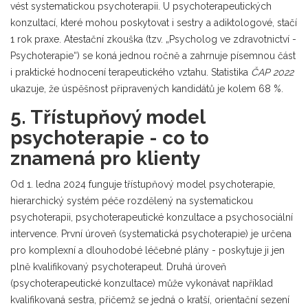
vést
systematickou psychoterapii
. U
psychoterapeutických
konzultací
, které mohou poskytovat i sestry a adiktologové, stačí
1 rok praxe. Atestační zkouška (tzv. „Psycholog ve zdravotnictví -
Psychoterapie“) se koná jednou ročně a zahrnuje písemnou část
i praktické hodnocení terapeutického vztahu. Statistika
ČAP 2022
ukazuje, že úspěšnost připravených kandidátů je kolem 68 %.
5. Třístupňový model
psychoterapie - co to
znamená pro klienty
Od 1. ledna 2024 funguje
třístupňový model psychoterapie
,
hierarchický systém péče rozdělený na systematickou
psychoterapii, psychoterapeutické konzultace a psychosociální
intervence
. První úroveň (systematická psychoterapie) je určena
pro komplexní a dlouhodobé léčebné plány - poskytuje ji jen
plně kvalifikovaný psychoterapeut. Druhá úroveň
(psychoterapeutické konzultace) může vykonávat například
kvalifikovaná sestra, přičemž se jedná o kratší, orientační sezení