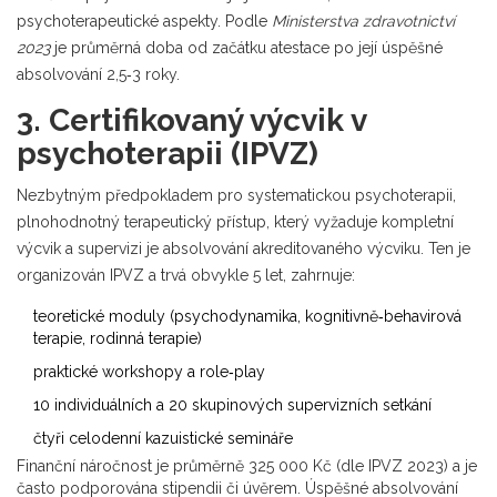
psychoterapeutické aspekty. Podle
Ministerstva zdravotnictví
2023
je průměrná doba od začátku atestace po její úspěšné
absolvování 2,5‑3 roky.
3. Certifikovaný výcvik v
psychoterapii (IPVZ)
Nezbytným předpokladem pro
systematickou psychoterapii
,
plnohodnotný terapeutický přístup, který vyžaduje kompletní
výcvik a supervizi
je absolvování akreditovaného výcviku. Ten je
organizován
IPVZ
a trvá obvykle 5 let, zahrnuje:
teoretické moduly (psychodynamika, kognitivně‑behavirová
terapie, rodinná terapie)
praktické workshopy a role‑play
10 individuálních a 20 skupinových supervizních setkání
čtyři celodenní kazuistické semináře
Finanční náročnost je průměrně 325 000 Kč (dle IPVZ 2023) a je
často podporována stipendii či úvěrem. Úspěšné absolvování