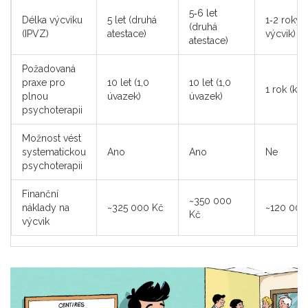
5‑6 let
Délka výcviku
5 let (druhá
1‑2 roky 
(druhá
(IPVZ)
atestace)
výcvik)
atestace)
Požadovaná
praxe pro
10 let (1,0
10 let (1,0
1 rok (ka
plnou
úvazek)
úvazek)
psychoterapii
Možnost vést
systematickou
Ano
Ano
Ne
psychoterapii
Finanční
~350 000
náklady na
~325 000 Kč
~120 000
Kč
výcvik