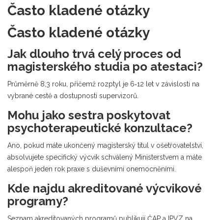
Často kladené otázky
Často kladené otázky
Jak dlouho trvá celý proces od
magisterského studia po atestaci?
Průměrně 8,3 roku, přičemž rozptyl je 6‑12 let v závislosti na
vybrané cestě a dostupnosti supervizorů.
Mohu jako sestra poskytovat
psychoterapeutické konzultace?
Ano, pokud máte ukončený magisterský titul v ošetřovatelství,
absolvujete specifický výcvik schválený Ministerstvem a máte
alespoň jeden rok praxe s duševními onemocněními.
Kde najdu akreditované výcvikové
programy?
Seznam akreditovaných programů publikují
ČAP
a
IPVZ
na