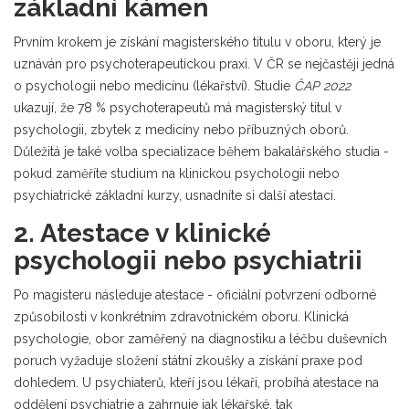
základní kámen
Prvním krokem je získání magisterského titulu v oboru, který je
uznáván pro psychoterapeutickou praxi. V ČR se nejčastěji jedná
o psychologii nebo medicínu (lékařství). Studie
ČAP 2022
ukazují, že 78 % psychoterapeutů má magisterský titul v
psychologii, zbytek z medicíny nebo příbuzných oborů.
Důležitá je také volba specializace během bakalářského studia -
pokud zaměříte studium na klinickou psychologii nebo
psychiatrické základní kurzy, usnadníte si další atestaci.
2. Atestace v klinické
psychologii nebo psychiatrii
Po magisteru následuje atestace - oficiální potvrzení odborné
způsobilosti v konkrétním zdravotnickém oboru.
Klinická
psychologie
,
obor zaměřený na diagnostiku a léčbu duševních
poruch
vyžaduje složení státní zkoušky a získání praxe pod
dohledem. U psychiaterů, kteří jsou lékaři, probíhá atestace na
oddělení psychiatrie a zahrnuje jak lékařské, tak