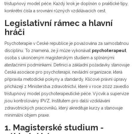
třístupňový model péče. Každý krok je doplněn o praktické tipy,
konkrétní čísla a srovnání různých vzdělávacích cest.
Legislativní rámec a hlavní
hráči
Psychoterapie v České republice je považována za samostatnou
disciplínu. To znamená, že ji může vykonávat
psychoterapeut
,
osoba s ukončeným magisterským studiem a splněnými
atestačními podmínkami
. Definici a základní požadavky stanovuje
Česká asociace pro psychoterapii
,
nevládní organizace, která
připravila metodické pokyny a standardy
. Klíčové právní úpravy
přicházejí z
Ministerstva zdravotnictví
,
které v roce 2022 zavedlo
třístupňový model psychoterapeutické péče
. Výcvik a supervize
jsou kontrolovány
IPVZ
,
Institutem pro další vzdělávání
zdravotnických pracovníků
, který akredituje kurzy a stanovuje
minimální objem praxe.
1. Magisterské studium -