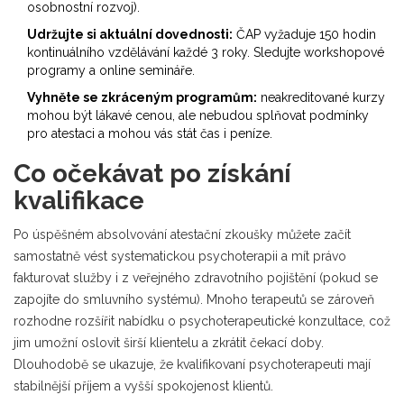
osobnostní rozvoj).
Udržujte si aktuální dovednosti:
ČAP vyžaduje 150 hodin
kontinuálního vzdělávání každé 3 roky. Sledujte workshopové
programy a online semináře.
Vyhněte se zkráceným programům:
neakreditované kurzy
mohou být lákavé cenou, ale nebudou splňovat podmínky
pro atestaci a mohou vás stát čas i peníze.
Co očekávat po získání
kvalifikace
Po úspěšném absolvování atestační zkoušky můžete začít
samostatně vést
systematickou psychoterapii
a mít právo
fakturovat služby i z veřejného zdravotního pojištění (pokud se
zapojíte do smluvního systému). Mnoho terapeutů se zároveň
rozhodne rozšířit nabídku o psychoterapeutické konzultace, což
jim umožní oslovit širší klientelu a zkrátit čekací doby.
Dlouhodobě se ukazuje, že kvalifikovaní psychoterapeuti mají
stabilnější příjem a vyšší spokojenost klientů.