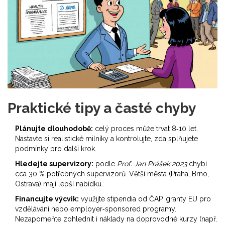
Praktické tipy a časté chyby
Plánujte dlouhodobě:
celý proces může trvat 8‑10 let.
Nastavte si realistické milníky a kontrolujte, zda splňujete
podmínky pro další krok.
Hledejte supervizory:
podle
Prof. Jan Prášek 2023
chybí
cca 30 % potřebných supervizorů. Větší města (Praha, Brno,
Ostrava) mají lepší nabídku.
Financujte výcvik:
využijte stipendia od ČAP, granty EU pro
vzdělávání nebo employer‑sponsored programy.
Nezapomeňte zohlednit i náklady na doprovodné kurzy (např.