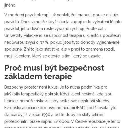
jiného.
V moderní psychoterapii už neplatí, že terapeut pouze diktuje
pravidla. Dnes víme, že když klienta zapojíte do vytváření těchto
pravidel, jeho důvěra roste výrazně rychleji. Podle dat z
Univerzity Palackého
se úspěšnost terapie u klientů s počáteční
nedůvěrou zvýší o 37 %, pokud jsou tyto dohody vyjednávané
společně. Zní to jako statistika, ale v praxi to znamená rozdíl
mezi klientem, který se otevře, a tím, který se uzavře.
Proč musí být bezpečnost
základem terapie
Bezpečný prostor není luxus. Je to nutná podmínka pro
jakýkoliv terapeutický pokrok. Když klient nevímá, kde jsou
hranice, nemůže riskovat, aby sdílel své nejhlubší strachy.
Evropská asociace pro psychotherapii (EAP) kodifikovala tyto
standardy již v roce 1990 a od té doby se staly pilířem
profesionální praxe napříč Evropou. V České republice je tento