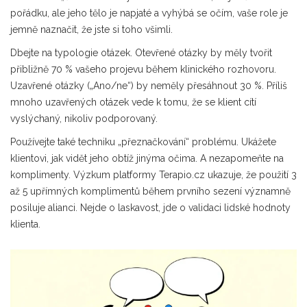
pořádku, ale jeho tělo je napjaté a vyhýbá se očím, vaše role je
jemně naznačit, že jste si toho všimli.
Dbejte na typologie otázek. Otevřené otázky by měly tvořit
přibližně 70 % vašeho projevu během klinického rozhovoru.
Uzavřené otázky („Ano/ne“) by neměly přesáhnout 30 %. Příliš
mnoho uzavřených otázek vede k tomu, že se klient cítí
vyslýchaný, nikoliv podporovaný.
Používejte také techniku „přeznačkování“ problému. Ukážete
klientovi, jak vidět jeho obtíž jinýma očima. A nezapomeňte na
komplimenty. Výzkum platformy Terapio.cz ukazuje, že použití 3
až 5 upřímných komplimentů během prvního sezení významně
posiluje alianci. Nejde o laskavost, jde o validaci lidské hodnoty
klienta.