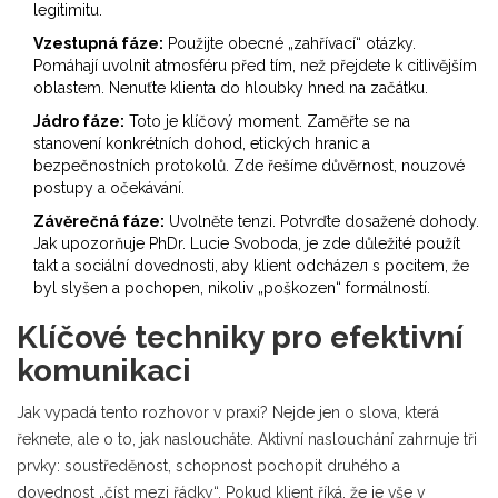
legitimitu.
Vzestupná fáze:
Použijte obecné „zahřívací“ otázky.
Pomáhají uvolnit atmosféru před tím, než přejdete k citlivějším
oblastem. Nenuťte klienta do hloubky hned na začátku.
Jádro fáze:
Toto je klíčový moment. Zaměřte se na
stanovení konkrétních dohod, etických hranic a
bezpečnostních protokolů. Zde řešíme důvěrnost, nouzové
postupy a očekávání.
Závěrečná fáze:
Uvolněte tenzi. Potvrďte dosažené dohody.
Jak upozorňuje PhDr. Lucie Svoboda, je zde důležité použít
takt a sociální dovednosti, aby klient odcházел s pocitem, že
byl slyšen a pochopen, nikoliv „poškozen“ formálností.
Klíčové techniky pro efektivní
komunikaci
Jak vypadá tento rozhovor v praxi? Nejde jen o slova, která
řeknete, ale o to, jak nasloucháte. Aktivní naslouchání zahrnuje tři
prvky: soustředěnost, schopnost pochopit druhého a
dovednost „číst mezi řádky“. Pokud klient říká, že je vše v