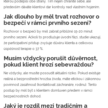
kterou podepíší obě strany. Tím nejen chráníte sebe, ale
především dáváte klientovi dar kontroly nad vlastním hojením.
Jak dlouho by měl trvat rozhovor o
bezpečí v rámci prvního sezení?
Rozhovor o bezpečí by měl zabrat přibližně 15-20 minut
prvního sezení. Ačkoli to prodlužuje úvodní fázi, studie ukazují,
že participativní přístup zvyšuje důvěru klienta a celkovou
úspěšnost terapie o 37 %.
Musím vždycky porušit důvěrnost,
pokud klient hrozí sebevraždou?
Ne vždycky, ale musíte posoudit aktuální riziko. Pokud existuje
reálná a bezprostřední hrozba života, máte etickou i zákonnou
povinnost zasáhnout (kontaktovat záchranáře, rodinu). Tento
postup by měl být s klientem domluven předem v rámci
bezpečnostních dohod.
Jaký je rozdíl mezi tradičním a