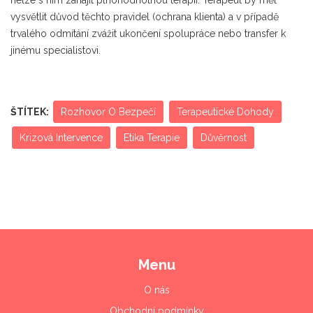
nelze s ním zahájit plnohodnotnou terapii. Terapeut by měl
vysvětlit důvod těchto pravidel (ochrana klienta) a v případě
trvalého odmítání zvážit ukončení spolupráce nebo transfer k
jinému specialistovi.
ŠTÍTEK:
Rozhovor O Bezpečí
Terapeutické Dohody
Krizová Intervence
Etika Terapie
Důvěrnost
Menu
O nás
Obchodní podmínky