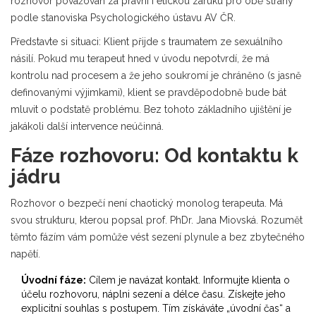
rozhovor považován za právní i etickou záruku pro obě strany
podle stanoviska
Psychologického ústavu AV ČR
.
Představte si situaci: Klient přijde s traumatem ze sexuálního
násilí. Pokud mu terapeut hned v úvodu nepotvrdí, že má
kontrolu nad procesem a že jeho soukromí je chráněno (s jasně
definovanými výjimkami), klient se pravděpodobně bude bát
mluvit o podstatě problému. Bez tohoto základního ujištění je
jakákoli další intervence neúčinná.
Fáze rozhovoru: Od kontaktu k
jádru
Rozhovor o bezpečí není chaotický monolog terapeuta. Má
svou strukturu, kterou popsal prof. PhDr. Jana Miovská. Rozumět
těmto fázím vám pomůže vést sezení plynule a bez zbytečného
napětí.
Úvodní fáze:
Cílem je navázat kontakt. Informujte klienta o
účelu rozhovoru, náplni sezení a délce času. Získejte jeho
explicitní souhlas s postupem. Tím získáváte „úvodní čas“ a