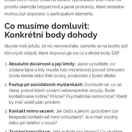
prioritu okamžitá bezpečnost a jasné protokoly, které následně
mohou být doplněny o participativní elementy.
Co musíme domluvit:
Konkrétní body dohody
Abyste měli jistotu, že nic nevynecháte, zaměřte se na těchto pět
klíčových oblastí, které doporučuje sur.cz a etické kódy EAP:
Absolutní důvěrnost a její limity:
Jasně vysvětlete, co
zůstane tajné a kdy musíte tuto mlčenlivost porušit (ohrožení
života klienta nebo třetí osoby, podezření z týrání dítěte).
Postup při suicidálních myšlenkách:
Domluvte se, co se
stane, pokud klient oznámí sebevražedné úmysly. Bude
kontaktována rodina? Policie? Psychiatrická nemocnice? Klient
by měl vědět plán předem.
Kontakt mimo sezení:
Jak často a jakým způsobem lze
terapeuta kontaktovat mezi schůzkami? Je e-mail vhodný,
nebo jen telefon v nouzi?
Zrušení konzultace:
Jaká je lhůta pro storno? Co se stane