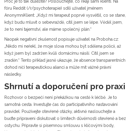
Proč je to tak důležité? Poslouchejte, co říkají sami klienti. Na
fóru Reddit (/r/psychoterapie) sdílí uživatel jménem
AnonymníKlient: „Když mi terapeut poprvé vysvětlil, co se stane,
když budu mluvit o sebevraždě, cítil jsem se lépe. Věděl jsem,
že to není tajemství, ale máme společný plán.“
Naopak negativní zkušenost popisuje uživatel na Proboha.cz:
„Nikdo mi neřekl, že moje slova mohou být sdělena policii, až
když jsem byl zadržen kvůli domácímu násilí. Cítil jsem se
zraděn.“ Tento příklad jasně ukazuje, že absence transparentních
dohod ničí terapeutickou alianci a může mít vážné právní
následky.
Shrnutí a doporučení pro praxi
Rozhovor o bezpečí není překážkou na cestě k léčbě. Je to
samotná cesta. Investujte čas do participativního nastavování
pravidel. Používejte otevřené otázky, aktivně naslouchejte a
buďte připraveni diskutovat o limitech důvěrnosti otevřeně a bez
ostychu. Připravte si písemnou smlouvu s klíčovými body,