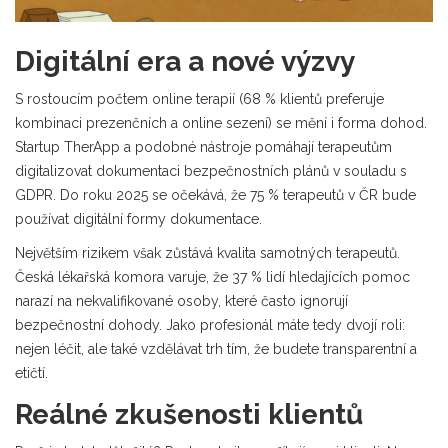
Digitální era a nové výzvy
S rostoucím počtem online terapií (68 % klientů preferuje
kombinaci prezenčních a online sezení) se mění i forma dohod.
Startup TherApp a podobné nástroje pomáhají terapeutům
digitalizovat dokumentaci bezpečnostních plánů v souladu s
GDPR. Do roku 2025 se očekává, že 75 % terapeutů v ČR bude
používat digitální formy dokumentace.
Největším rizikem však zůstává kvalita samotných terapeutů.
Česká lékařská komora varuje, že 37 % lidí hledajících pomoc
narazí na nekvalifikované osoby, které často ignorují
bezpečnostní dohody. Jako profesionál máte tedy dvojí roli:
nejen léčit, ale také vzdělávat trh tím, že budete transparentní a
etičtí.
Reálné zkušenosti klientů