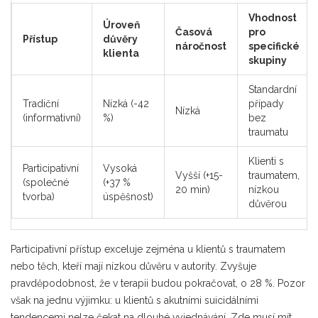
Vhodnost
Úroveň
Časová
pro
Přístup
důvěry
náročnost
specifické
klienta
skupiny
Standardní
Tradiční
Nízká (-42
případy
Nízká
(informativní)
%)
bez
traumatu
Klienti s
Participativní
Vysoká
Vyšší (+15-
traumatem,
(společné
(+37 %
20 min)
nízkou
tvorba)
úspěšnost)
důvěrou
Participativní přístup exceluje zejména u klientů s traumatem
nebo těch, kteří mají nízkou důvěru v autority. Zvyšuje
pravděpodobnost, že v terapii budou pokračovat, o 28 %. Pozor
však na jednu výjimku: u klientů s akutními suicidálními
tendencemi nelze čekat na dlouhé vyjednávání. Zde musí mít