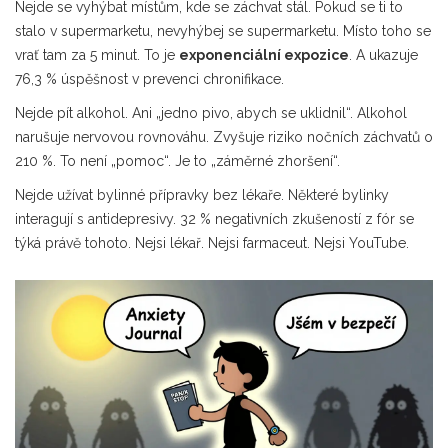
Nejde se vyhýbat místům, kde se záchvat stál. Pokud se ti to
stalo v supermarketu, nevyhýbej se supermarketu. Místo toho se
vrať tam za 5 minut. To je
exponenciální expozice
. A ukazuje
76,3 % úspěšnost v prevenci chronifikace.
Nejde pít alkohol. Ani „jedno pivo, abych se uklidnil“. Alkohol
narušuje nervovou rovnováhu. Zvyšuje riziko nočních záchvatů o
210 %. To není „pomoc“. Je to „záměrné zhoršení“.
Nejde užívat bylinné přípravky bez lékaře. Některé bylinky
interagují s antidepresivy. 32 % negativních zkušeností z fór se
týká právě tohoto. Nejsi lékař. Nejsi farmaceut. Nejsi YouTube.