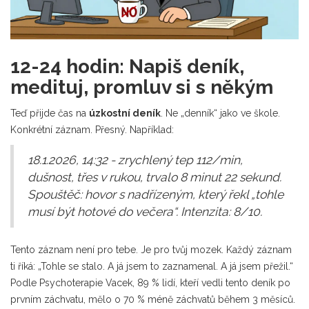
12-24 hodin: Napiš deník,
medituj, promluv si s někým
Teď přijde čas na
úzkostní deník
. Ne „denník“ jako ve škole.
Konkrétní záznam. Přesný. Například:
18.1.2026, 14:32 - zrychlený tep 112/min,
dušnost, třes v rukou, trvalo 8 minut 22 sekund.
Spouštěč: hovor s nadřízeným, který řekl „tohle
musí být hotové do večera“. Intenzita: 8/10.
Tento záznam není pro tebe. Je pro tvůj mozek. Každý záznam
ti říká: „Tohle se stalo. A já jsem to zaznamenal. A já jsem přežil.“
Podle Psychoterapie Vacek, 89 % lidí, kteří vedli tento deník po
prvním záchvatu, mělo o 70 % méně záchvatů během 3 měsíců.