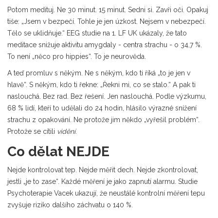
Potom medituj. Ne 30 minut. 15 minut. Sedni si. Zavři oči. Opakuj
tiše: „Jsem v bezpečí. Tohle je jen úzkost. Nejsem v nebezpečí.
Tělo se uklidňuje.“ EEG studie na 1. LF UK ukázaly, že tato
meditace snižuje aktivitu amygdaly - centra strachu - o 34,7 %.
To není „něco pro hippies“. To je neurověda.
A teď promluv s někým. Ne s někým, kdo ti říká „to je jen v
hlavě“. S někým, kdo ti řekne: „Řekni mi, co se stalo.“ A pak ti
naslouchá. Bez rad. Bez řešení. Jen naslouchá. Podle výzkumu,
68 % lidí, kteří to udělali do 24 hodin, hlásilo výrazné snížení
strachu z opakování. Ne protože jim někdo „vyřešil problém“.
Protože se cítili
vidění
.
Co dělat NEJDE
Nejde kontrolovat tep. Nejde měřit dech. Nejde zkontrolovat,
jestli „je to zase“. Každé měření je jako zapnutí alarmu. Studie
Psychoterapie Vacek ukazují, že neustálé kontrolní měření tepu
zvyšuje riziko dalšího záchvatu o 140 %.