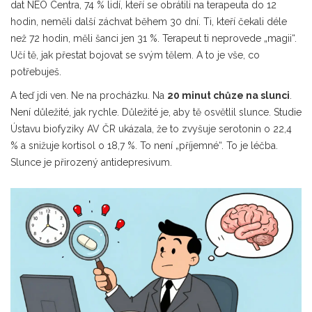
dat NEO Centra, 74 % lidí, kteří se obrátili na terapeuta do 12
hodin, neměli další záchvat během 30 dní. Ti, kteří čekali déle
než 72 hodin, měli šanci jen 31 %. Terapeut ti neprovede „magii“.
Učí tě, jak přestat bojovat se svým tělem. A to je vše, co
potřebuješ.
A teď jdi ven. Ne na procházku. Na
20 minut chůze na slunci
.
Není důležité, jak rychle. Důležité je, aby tě osvětlil slunce. Studie
Ústavu biofyziky AV ČR ukázala, že to zvyšuje serotonin o 22,4
% a snižuje kortisol o 18,7 %. To není „příjemné“. To je léčba.
Slunce je přirozený antidepresivum.