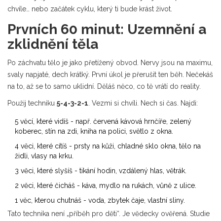
chvíle… nebo začátek cyklu, který ti bude krást život.
Prvních 60 minut: Uzemnění a
zklidnění těla
Po záchvatu tělo je jako přetížený obvod. Nervy jsou na maximu,
svaly napjaté, dech krátký. První úkol je přerušit ten běh. Nečekáš
na to, až se to samo uklidní. Děláš něco, co tě vrátí do reality.
Použij techniku
5-4-3-2-1
. Vezmi si chvíli. Nech si čas. Najdi:
5 věcí, které vidíš - např. červená kávová hrnčíře, zelený
koberec, stín na zdi, kniha na polici, světlo z okna.
4 věci, které cítíš - prsty na kůži, chladné sklo okna, tělo na
židli, vlasy na krku.
3 věci, které slyšíš - tikání hodin, vzdálený hlas, větrák.
2 věci, které čicháš - káva, mydlo na rukách, vůně z ulice.
1 věc, kterou chutnáš - voda, zbytek čaje, vlastní sliny.
Tato technika není „příběh pro děti“. Je vědecky ověřená. Studie