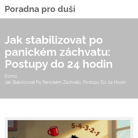
Poradna pro duši
Jak stabilizovat po
panickém záchvatu:
Postupy do 24 hodin
Domů
Jak Stabilizovat Po Panickém Záchvatu: Postupy Do 24 Hodin