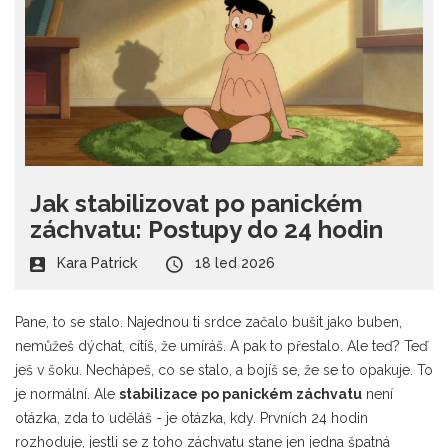
Jak stabilizovat po panickém
záchvatu: Postupy do 24 hodin
Kara Patrick
18 led 2026
Pane, to se stalo. Najednou ti srdce začalo bušit jako buben,
nemůžeš dýchat, cítíš, že umíráš. A pak to přestalo. Ale teď? Teď
ješ v šoku. Nechápeš, co se stalo, a bojíš se, že se to opakuje. To
je normální. Ale
stabilizace po panickém záchvatu
není
otázka, zda to uděláš - je otázka, kdy. Prvních 24 hodin
rozhoduje, jestli se z toho záchvatu stane jen jedna špatná