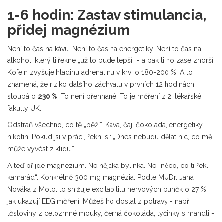
1-6 hodin: Zastav stimulancia,
přidej magnézium
Není to čas na kávu. Není to čas na energetiky. Není to čas na
alkohol, který ti řekne „už to bude lepší“ - a pak ti ho zase zhorší.
Kofein zvyšuje hladinu adrenalinu v krvi o 180-200 %. A to
znamená, že riziko dalšího záchvatu v prvních 12 hodinách
stoupá o
230 %
. To není přehnané. To je měření z 2. lékařské
fakulty UK.
Odstraň všechno, co tě „běží“. Káva, čaj, čokoláda, energetiky,
nikotin. Pokud jsi v práci, řekni si: „Dnes nebudu dělat nic, co mě
může vyvést z klidu.“
A teď přijde magnézium. Ne nějaká bylinka. Ne „něco, co ti řekl
kamarád“. Konkrétně 300 mg magnézia. Podle MUDr. Jana
Nováka z Motol to snižuje excitabilitu nervových buněk o 27 %,
jak ukazují EEG měření. Můžeš ho dostat z potravy - např.
těstoviny z celozrnné mouky, černá čokoláda, tyčinky s mandli -