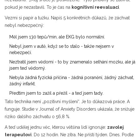
pokud je nezastavíš. To je čas na
kognitivní reevaluaci
.
Vezmi si papír a tužku. Napiš 5 konkrétních důkazů, že záchvat
nebyl nebezpečný:
Měl jsem 130 tepů/min, ale EKG bylo normální.
Nebyl jsem v autě, když se to stalo - takže nejsem v
nebezpečí.
Neztratil jsem vědomí - to by znamenalo selhání mozku, ale já
jsem teď vědomý.
Nebyla žádná fyzická příčina - žádná poranění, žádný záchvat,
žádný infarkt.
Předtím jsem to zažil a přežil - a teď jsem tady.
Tato technika není „pozitivní myšlení“. Je to důkazová práce. A
funguje. Studie v Journal of Anxiety Disorders ukázala, že snižuje
riziko dalšího záchvatu o 56,8 %.
A teď udělej jednu věc, kterou většina lidí ignoruje:
zavolej
terapeutovi
. Do 12 hodin. Ne zítra. Ne příští týden. Dnes. Podle