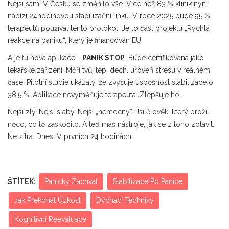
Nejsi sám. V Česku se změnilo vše. Více než 83 % klinik nyní
nabízí 24hodinovou stabilizační linku. V roce 2025 bude 95 %
terapeutů používat tento protokol. Je to část projektu „Rychlá
reakce na paniku“, který je financován EU.
A je tu nová aplikace -
PANIK STOP
. Bude certifikována jako
lékařské zařízení. Měří tvůj tep, dech, úroveň stresu v reálném
čase. Pilotní studie ukázaly, že zvyšuje úspěšnost stabilizace o
38,5 %. Aplikace nevyměňuje terapeuta. Zlepšuje ho.
Nejsi zlý. Nejsi slabý. Nejsi „nemocný“. Jsi člověk, který prožil
něco, co tě zaskočilo. A teď máš nástroje, jak se z toho zotavit.
Ne zítra. Dnes. V prvních 24 hodinách.
ŠTÍTEK:
Panický Záchvat
Stabilizace Po Panice
Jak Překonat Úzkost
Dýchací Techniky
Kognitivní Reevaluace