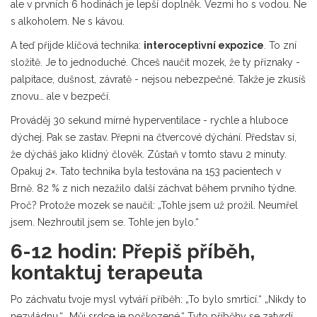
ale v prvních 6 hodinách je lepší doplněk. Vezmi ho s vodou. Ne
s alkoholem. Ne s kávou.
A teď přijde klíčová technika:
interoceptivní expozice
. To zní
složitě. Je to jednoduché. Chceš naučit mozek, že ty příznaky -
palpitace, dušnost, závratě - nejsou nebezpečné. Takže je zkusíš
znovu… ale v bezpečí.
Prováděj 30 sekund mírné hyperventilace - rychle a hluboce
dýchej. Pak se zastav. Přepni na čtvercové dýchání. Představ si,
že dýcháš jako klidný člověk. Zůstaň v tomto stavu 2 minuty.
Opakuj 2×. Tato technika byla testována na 153 pacientech v
Brně. 82 % z nich nezažilo další záchvat během prvního týdne.
Proč? Protože mozek se naučil: „Tohle jsem už prožil. Neumřel
jsem. Nezhroutil jsem se. Tohle jen bylo.“
6-12 hodin: Přepiš příběh,
kontaktuj terapeuta
Po záchvatu tvoje mysl vytváří příběh: „To bylo smrtící.“ „Nikdy to
nezvládnu.“ „Můj srdce je poškozené.“ Tyto příběhy se zatvrdí,