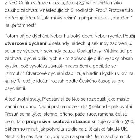
z NEO Centra v Praze ukázala, že u 42,3 % lidí snížila riziko
dalšího záchvatu v následujících 6 hodinách. Proč? Protože tělo
potřebuje přerušit „alarmový režim“ a přepnout se z „ohrožení“
na „přítomnost“.
Potom přijde dýchání. Neber hluboký dech. Neber rychle. Použij
čtvercové dýchání
: 4 sekundy nádech, 4 sekundy zadržení, 4
sekundy výdech, 4 sekundy pauza. Opakuj to 5×. Většina lidí po
záchvatu dýchá příliš rychle - to způsobuje příliš vysoký obsah
kyslíku, což vyvolává závratě, mravenčení a pocit, že se
„zhroutíš“. Čtvercové dýchání stabilizuje hladinu kyslíku v krvi na
95-97 %, což je ideální rozsah podle Českého časopisu pro
psychiatrii.
A teď uvolni svaly. Představ si, že tělo se rozpouští jako máslo.
Začni na nohou. Napni prst na noze - drž 5 sekund - pak uvolni.
Přesuň se na lýtko, stehno, břicho, paže, ruce, ramena, čelist,
čelo. Tato
progresivní svalová relaxace
snižuje napětí o 37 %
během 10 minut, jak potvrdila studie na 1. lékařské fakultě UK.
Nech si to čas. Není to „příprava na spánek“. Je to záchrana těla.