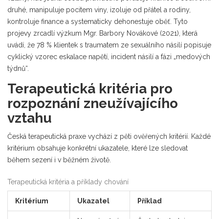
druhé, manipuluje pocitem viny, izoluje od přátel a rodiny,
kontroluje finance a systematicky dehonestuje oběť. Tyto
projevy zrcadlí výzkum Mgr. Barbory Novákové (2021), která
uvádí, že 78 % klientek s traumatem ze sexuálního násilí popisuje
cyklický vzorec eskalace napětí, incident násilí a fázi „medových
týdnů“.
Terapeutická kritéria pro
rozpoznání zneužívajícího
vztahu
Česká terapeutická praxe vychází z pěti ověřených kritérií. Každé
kritérium obsahuje konkrétní ukazatele, které lze sledovat
během sezení i v běžném životě.
Terapeutická kritéria a příklady chování
Kritérium
Ukazatel
Příklad