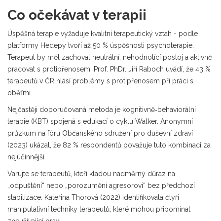
Co očekávat v terapii
Úspěšná terapie vyžaduje kvalitní terapeutický vztah - podle
platformy Hedepy tvoří až 50 % úspěšnosti psychoterapie.
Terapeut by měl zachovat neutrální, nehodnotící postoj a aktivně
pracovat s protipřenosem. Prof. PhDr. Jiří Raboch uvádí, že 43 %
terapeutů v ČR hlásí problémy s protipřenosem při práci s
oběťmi.
Nejčastěji doporučovaná metoda je kognitivně‑behaviorální
terapie (KBT) spojená s edukací o cyklu Walker. Anonymní
průzkum na fóru Občanského sdružení pro duševní zdraví
(2023) ukázal, že 82 % respondentů považuje tuto kombinaci za
nejúčinnější.
Varujte se terapeutů, kteří kladou nadměrný důraz na
„odpuštění“ nebo „porozumění agresorovi“ bez předchozí
stabilizace. Kateřina Thorová (2022) identifikovala čtyři
manipulativní techniky terapeutů, které mohou připomínat