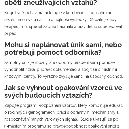
oběti zneužívajících vztahů?
Kognitivně‑behaviorální terapie v kombinaci s edukačními
sezeními o cyklu násilí má nejlepší výsledky. Důležité je, aby
terapeut měl specializaci na traumata a pravidelně supervidoval
případ.
Mohu si naplánovat únik sami, nebo
potřebuji pomoct odborníka?
Samotný únik je možný, ale odborný terapeut vám pomůže
vyhodnotit rizika, připravit dokumentaci a spojit se s místními
krizovými centry. To výrazně zvyšuje šanci na úspěšný odchod.
Jak se vyhnout opakování vzorců ve
svých budoucích vztazích?
Zapojte program "Rozpoznání vzorců", který kombinuje edukaci
o rodinných genogramech, práci s obrannými mechanismy a
rozpoznávání raných varovných signálů. Studie ukazují, že po
9‑měsíčním programu se pravděpodobnost opakování sníží z