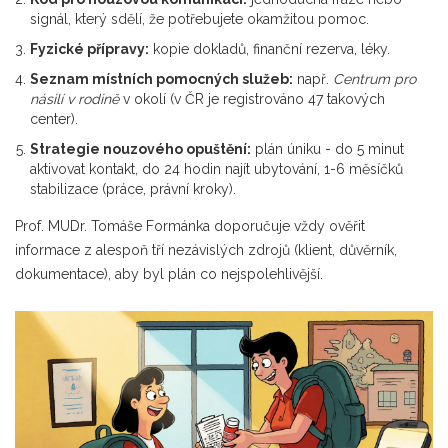
signál, který sdělí, že potřebujete okamžitou pomoc.
Fyzické přípravy:
kopie dokladů, finanční rezerva, léky.
Seznam místních pomocných služeb:
např.
Centrum pro
násilí v rodině
v okolí (v ČR je registrováno 47 takových
center).
Strategie nouzového opuštění:
plán úniku - do 5 minut
aktivovat kontakt, do 24 hodin najít ubytování, 1-6 měsíčků
stabilizace (práce, právní kroky).
Prof. MUDr. Tomáše Formánka doporučuje vždy ověřit
informace z alespoň tří nezávislých zdrojů (klient, důvěrník,
dokumentace), aby byl plán co nejspolehlivější.