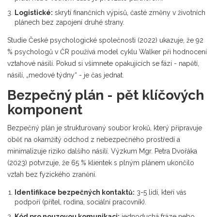
Logistické:
skrytí finančních výpisů, časté změny v životních
plánech bez zapojení druhé strany.
Studie České psychologické společnosti (2022) ukazuje, že 92
% psychologů v ČR používá model cyklu Walker při hodnocení
vztahové násilí. Pokud si všimnete opakujících se fází - napětí,
násilí, „medové týdny“ - je čas jednat.
Bezpečný plán - pět klíčových
komponent
Bezpečný plán
je strukturovaný soubor kroků, který připravuje
oběť na okamžitý odchod z nebezpečného prostředí a
minimalizuje riziko dalšího násilí.
Výzkum Mgr. Petra Dvořáka
(2023) potvrzuje, že 65 % klientek s plným plánem ukončilo
vztah bez fyzického zranění.
Identifikace bezpečných kontaktů:
3-5 lidí, kteří vás
podpoří (přítel, rodina, sociální pracovník).
Kód pro nouzovou komunikaci:
jednoduchá fráze nebo