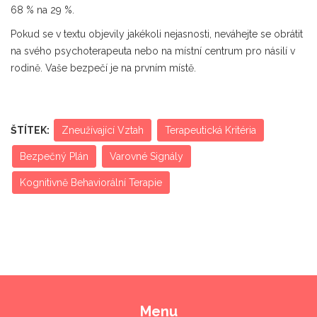
68 % na 29 %.
Pokud se v textu objevily jakékoli nejasnosti, neváhejte se obrátit
na svého psychoterapeuta nebo na místní centrum pro násilí v
rodině. Vaše bezpečí je na prvním místě.
ŠTÍTEK:
Zneužívající Vztah
Terapeutická Kritéria
Bezpečný Plán
Varovné Signály
Kognitivně Behaviorální Terapie
Menu