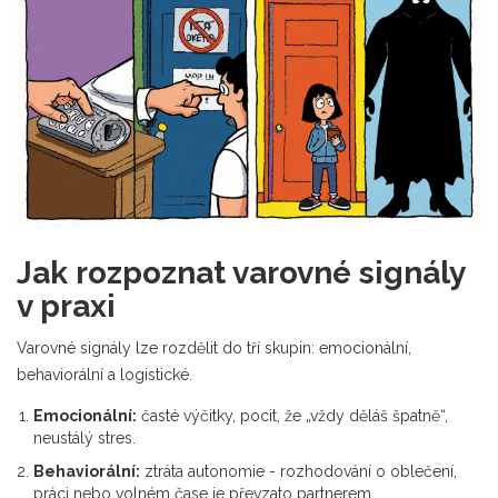
Jak rozpoznat varovné signály
v praxi
Varovné signály lze rozdělit do tří skupin: emocionální,
behaviorální a logistické.
Emocionální:
časté výčitky, pocit, že „vždy děláš špatně“,
neustálý stres.
Behaviorální:
ztráta autonomie - rozhodování o oblečení,
práci nebo volném čase je převzato partnerem.