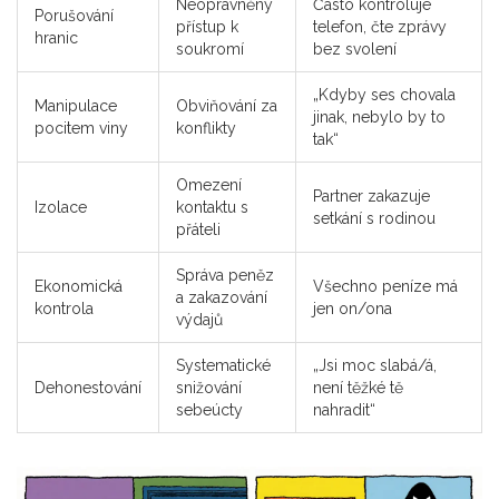
Neoprávněný
Často kontroluje
Porušování
přístup k
telefon, čte zprávy
hranic
soukromí
bez svolení
„Kdyby ses chovala
Manipulace
Obviňování za
jinak, nebylo by to
pocitem viny
konflikty
tak“
Omezení
Partner zakazuje
Izolace
kontaktu s
setkání s rodinou
přáteli
Správa peněz
Ekonomická
Všechno peníze má
a zakazování
kontrola
jen on/ona
výdajů
Systematické
„Jsi moc slabá/á,
Dehonestování
snižování
není těžké tě
sebeúcty
nahradit“