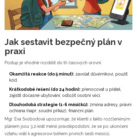
Jak sestavit bezpečný plán v
praxi
Postup je vhodné rozdělit do tří časových úrovní:
Okamžitá reakce (do 5 minut):
zavolat důvěrníkovi, použít
kód.
Krátkodobé řešení (do 24 hodin):
přenocovat u přátel,
zajistit dočasné ubytování, odložit osobní věci.
Dlouhodobá strategie (1-6 měsíčků):
změna adresy, právní
ochrana (např. soudní příkaz), finanční plán.
Mgr. Eva Svobodová upozorňuje, že klienti s takto rozčleněným
plánem jsou 3,2‑krát méně pravděpodobní, že se po ukončení
vztahu vrátí k agresorovi během prvních šesti měsíců.