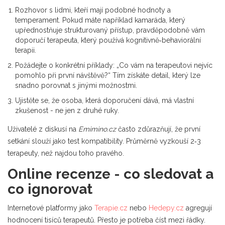
Rozhovor s lidmi, kteří mají podobné hodnoty a
temperament. Pokud máte například kamaráda, který
upřednostňuje strukturovaný přístup, pravděpodobně vám
doporučí terapeuta, který používá kognitivně‑behaviorální
terapii.
Požádejte o konkrétní příklady: „Co vám na terapeutovi nejvíc
pomohlo při první návštěvě?“ Tím získáte detail, který lze
snadno porovnat s jinými možnostmi.
Ujistěte se, že osoba, která doporučení dává, má vlastní
zkušenost - ne jen z druhé ruky.
Uživatelé z diskusí na
Emimino.cz
často zdůrazňují, že první
setkání slouží jako test kompatibility. Průměrně vyzkouší 2‑3
terapeuty, než najdou toho pravého.
Online recenze - co sledovat a
co ignorovat
Internetové platformy jako
Terapie.cz
nebo
Hedepy.cz
agregují
hodnocení tisíců terapeutů. Přesto je potřeba číst mezi řádky.