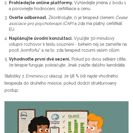
Prohledejte online platformy.
Vyhledejte jména z bodu 1
a porovnejte hodnocení, certifikace a cenu.
Ověřte odbornost.
Zkontrolujte, či je terapeut členem
České
asociace pro psychoterapii (ČAP)
a zda má platný certifikát
EU.
Naplánujte úvodní konzultaci.
Využijte 30‑minutový
vstupní rozhovor k testu souznění - během něj se zaměřte na
pocit „komfortu“ a na to, zda terapeut rozumí vašim cílům.
Vyhodnoťte první dvě sezení.
Pokud po dvou setkání cítíte,
že terapie funguje, pokračujte. Jinak zvažte dalšího kandidáta.
Statistiky z
Emimino.cz
ukazují, že 58 % lidí najde vhodného
terapeuta do druhého měsíce, pokud dodrží strukturovaný
postup.