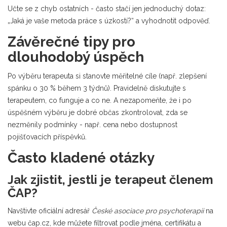
Učte se z chyb ostatních - často stačí jen jednoduchý dotaz:
„Jaká je vaše metoda práce s úzkostí?“ a vyhodnotit odpověď.
Závěrečné tipy pro
dlouhodobý úspěch
Po výběru terapeuta si stanovte měřitelné cíle (např. zlepšení
spánku o 30 % během 3 týdnů). Pravidelně diskutujte s
terapeutem, co funguje a co ne. A nezapomeňte, že i po
úspěšném výběru je dobré občas zkontrolovat, zda se
nezměnily podmínky - např. cena nebo dostupnost
pojišťovacích příspěvků.
Často kladené otázky
Jak zjistit, jestli je terapeut členem
ČAP?
Navštivte oficiální adresář
České asociace pro psychoterapii
na
webu čap.cz, kde můžete filtrovat podle jména, certifikátu a