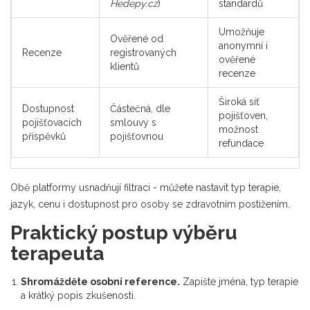
Hedepy.cz
)
standardů
Umožňuje
Ověřené od
anonymní i
Recenze
registrovaných
ověřené
klientů
recenze
Široká síť
Dostupnost
Částečná, dle
pojišťoven,
pojišťovacích
smlouvy s
možnost
příspěvků
pojišťovnou
refundace
Obě platformy usnadňují filtraci - můžete nastavit typ terapie,
jazyk, cenu i dostupnost pro osoby se zdravotním postižením.
Praktický postup výběru
terapeuta
Shromážděte osobní reference.
Zapište jména, typ terapie
a krátký popis zkušenosti.