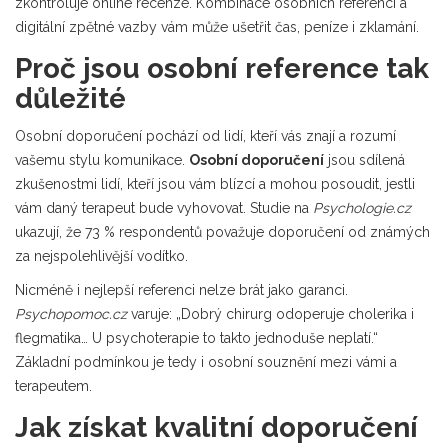
zkontroluje online recenze. Kombinace osobních referencí a
digitální zpětné vazby vám může ušetřit čas, peníze i zklamání.
Proč jsou osobní reference tak
důležité
Osobní doporučení pochází od lidí, kteří vás znají a rozumí
vašemu stylu komunikace.
Osobní doporučení
jsou sdílená
zkušenostmi lidí, kteří jsou vám blízcí a mohou posoudit, jestli
vám daný terapeut bude vyhovovat
. Studie na
Psychologie.cz
ukazují, že 73 % respondentů považuje doporučení od známých
za nejspolehlivější vodítko.
Nicméně i nejlepší referenci nelze brát jako garanci.
Psychopomoc.cz
varuje: „Dobrý chirurg odoperuje cholerika i
flegmatika… U psychoterapie to takto jednoduše neplatí.“
Základní podmínkou je tedy i osobní souznění mezi vámi a
terapeutem.
Jak získat kvalitní doporučení