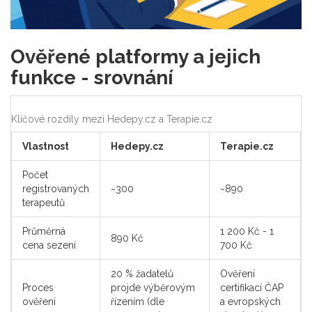
Ověřené platformy a jejich
funkce - srovnání
Klíčové rozdíly mezi Hedepy.cz a Terapie.cz
Vlastnost
Hedepy.cz
Terapie.cz
Počet
registrovaných
~300
~890
terapeutů
Průměrná
1 200 Kč - 1
890 Kč
cena sezení
700 Kč
20 % žadatelů
Ověření
Proces
projde výběrovým
certifikací ČAP
ověření
řízením (dle
a evropských