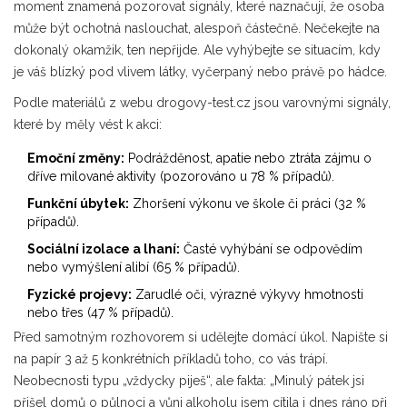
moment znamená pozorovat signály, které naznačují, že osoba
může být ochotná naslouchat, alespoň částečně. Nečekejte na
dokonalý okamžik, ten nepřijde. Ale vyhýbejte se situacím, kdy
je váš blízký pod vlivem látky, vyčerpaný nebo právě po hádce.
Podle materiálů z webu
drogovy-test.cz
jsou varovnými signály,
které by měly vést k akci:
Emoční změny:
Podrážděnost, apatie nebo ztráta zájmu o
dříve milované aktivity (pozorováno u 78 % případů).
Funkční úbytek:
Zhoršení výkonu ve škole či práci (32 %
případů).
Sociální izolace a lhaní:
Časté vyhýbání se odpovědím
nebo vymýšlení alibí (65 % případů).
Fyzické projevy:
Zarudlé oči, výrazné výkyvy hmotnosti
nebo třes (47 % případů).
Před samotným rozhovorem si udělejte domácí úkol. Napište si
na papír 3 až 5 konkrétních příkladů toho, co vás trápí.
Neobecnosti typu „vždycky piješ“, ale fakta: „Minulý pátek jsi
přišel domů o půlnoci a vůni alkoholu jsem cítila i dnes ráno při