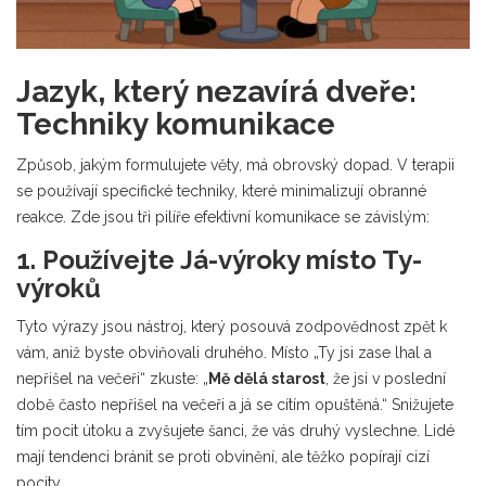
Jazyk, který nezavírá dveře:
Techniky komunikace
Způsob, jakým formulujete věty, má obrovský dopad. V terapii
se používají specifické techniky, které minimalizují obranné
reakce. Zde jsou tři pilíře efektivní komunikace se závislým:
1. Používejte Já-výroky místo Ty-
výroků
Tyto výrazy jsou nástroj, který posouvá zodpovědnost zpět k
vám, aniž byste obviňovali druhého. Místo „Ty jsi zase lhal a
nepřišel na večeři“ zkuste: „
Mě dělá starost
, že jsi v poslední
době často nepřišel na večeři a já se cítím opuštěná.“ Snižujete
tím pocit útoku a zvyšujete šanci, že vás druhý vyslechne. Lidé
mají tendenci bránit se proti obvinění, ale těžko popírají cizí
pocity.