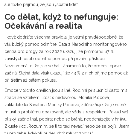
ale těžko přijmou, že jsou „špatní lidé“.
Co dělat, když to nefunguje:
Očekávání a realita
I když dodržíte všechna pravidla, je velmi pravděpodobné, že
váš blízký pomoc odmítne. Data z Národního monitoringového
centra pro drogy za rok 2022 ukazují, že průměrně
67 %
závislých osob
odmítne pomoc při prvním přístupu.
Neznamená to, že jste selhali. Znamená to, že proces teprve
začíná. Stejná data však ukazují, že
43 % z nich
přijme pomoc až
při třetím až pátém pokusu.
Emoce v těchto chvílích jsou silné. Rodinní příslušníci často mísí
strach se vztekem, lítost s nedůvěrou. Monika Plocová,
zakladatelka Sanatoria Moniky Plocové, zdůrazňuje, že je nutné
mluvit o problému opakovaně, ale vždy s respektem. Pokud váš
blízký začne lhat, popírat nebo se bránit, neodcházejte v hněvu.
Zkuste říct: „Rozumím, že ti to teď nevadí nebo že se bojíš. Jsem
tu pro tebe, kdykoli budeš chtít mluvit znovu.“