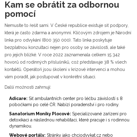
Kam se obrátit za odbornou
pomocí
Nemusíte to řešit sami. V České republice existuje síť podpory,
která je často zdarma a anonymní. Klíčovým zdrojem je
Národní
linka pro odvykání
(
800 350 000
)
. Tato linka poskytuje
bezplatnou konzultaci nejen pro osoby se závislostí, ale také
pro jejich blízké. V roce 2022 zaznamenala celkem 15 342
hovorů od rodinných příslušníků, což představuje 38 % všech
kontaktů. Operátoři jsou školeni v krizové intervenci a mohou
vám poradit, jak postupovat v konkrétní situaci.
Další možnosti zahrnují:
Adicare:
Síť ambulantních center pro léčbu závislostí s 8
pobočkami po celé ČR. Nabízí poradenství i pro rodiny.
Sanatorium Moniky Plocové:
Specializované zařízení pro
detoxikaci a následnou rehabilitaci, které pracuje i s rodinnou
dynamikou.
Webové portály:
Stránky jako
chciodvykat.cz
nebo