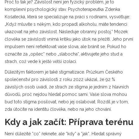
Proč to tak je? Závislost není jen fyzický problém, je to
komplexní psychologický stav. Psychoterapeutka
Zdenka
Košatecká
, která se specializuje na práci s rodinami, vysvětluje:
„Když mluvíte s někým, kdo propadl alkoholu, máte tendenci
ukazovat na jeho závislost. Následuje obranný postoj.“ Mozek
člověka se závislostí vnímá kritiku jako útok na přežití. Jeho první
impulsem není reflektovat vaše slova, ale bránit se. Pokud ho
označíte za „opilec“ nebo „slabocha“, aktivujete jeho stud a
strach, což vede k ještě větší izolaci.
Důležitým faktorem je také stigmatizace. Průzkum
Českého
společenství pro závislosti
z roku 2022 ukázal, že
92 %
závislých osob
uvádí, že strach ze stigma je jedním z hlavních
důvodů, proč nejdou hledat pomoc sami. Vaše slova mohou
buď toto stigma posilovat, nebo jej oslabovat. Rozdíl je v tom,
zda útočíte na identitu člověka, nebo na jeho chování.
Kdy a jak začít: Příprava terénu
Není důležité *co* řeknete, ale *kdy* a *jak*. Hledat správný