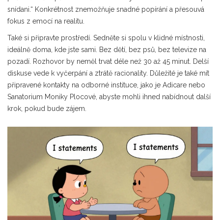
snídani.“ Konkrétnost znemožňuje snadné popírání a přesouvá
fokus z emocí na realitu.
Také si připravte prostředí. Sedněte si spolu v klidné místnosti,
ideálně doma, kde jste sami. Bez dětí, bez psů, bez televize na
pozadí. Rozhovor by neměl trvat déle než 30 až 45 minut. Delší
diskuse vede k vyčerpání a ztrátě racionality. Důležité je také mít
připravené kontakty na odborné instituce, jako je
Adicare
nebo
Sanatorium Moniky Plocové
, abyste mohli ihned nabídnout další
krok, pokud bude zájem.