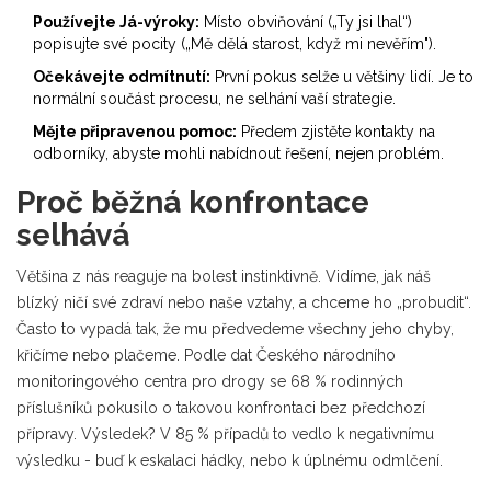
Používejte Já-výroky:
Místo obviňování („Ty jsi lhal“)
popisujte své pocity („Mě dělá starost, když mi nevěřím").
Očekávejte odmítnutí:
První pokus selže u většiny lidí. Je to
normální součást procesu, ne selhání vaší strategie.
Mějte připravenou pomoc:
Předem zjistěte kontakty na
odborníky, abyste mohli nabídnout řešení, nejen problém.
Proč běžná konfrontace
selhává
Většina z nás reaguje na bolest instinktivně. Vidíme, jak náš
blízký ničí své zdraví nebo naše vztahy, a chceme ho „probudit“.
Často to vypadá tak, že mu předvedeme všechny jeho chyby,
křičíme nebo plačeme. Podle dat Českého národního
monitoringového centra pro drogy se
68 % rodinných
příslušníků
pokusilo o takovou konfrontaci bez předchozí
přípravy. Výsledek? V
85 % případů
to vedlo k negativnímu
výsledku - buď k eskalaci hádky, nebo k úplnému odmlčení.