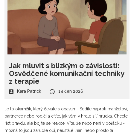
Jak mluvit s blízkým o závislosti:
Osvědčené komunikační techniky
z terapie
Kara Patrick
14 čen 2026
Je to okamžik, který čekáte s obavami. Sedíte naproti manželovi,
partnerce nebo rodiči a cítíte, jak vám v hrdle sílí hrudka. Chcete
říct pravdu, ale bojíte se reakce. Víte, že něco není v pořádku -
možná to jsou zarudlé oči, neustálé lhaní nebo prostě ta