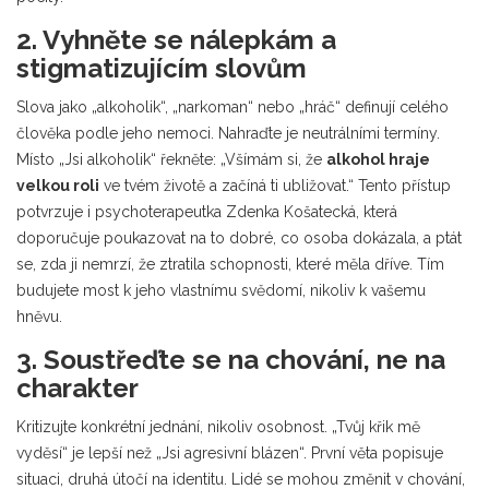
2. Vyhněte se nálepkám a
stigmatizujícím slovům
Slova jako „alkoholik“, „narkoman“ nebo „hráč“ definují celého
člověka podle jeho nemoci. Nahraďte je neutrálními termíny.
Místo „Jsi alkoholik“ řekněte: „Všímám si, že
alkohol hraje
velkou roli
ve tvém životě a začíná ti ubližovat.“ Tento přístup
potvrzuje i psychoterapeutka Zdenka Košatecká, která
doporučuje poukazovat na to dobré, co osoba dokázala, a ptát
se, zda ji nemrzí, že ztratila schopnosti, které měla dříve. Tím
budujete most k jeho vlastnímu svědomí, nikoliv k vašemu
hněvu.
3. Soustřeďte se na chování, ne na
charakter
Kritizujte konkrétní jednání, nikoliv osobnost. „Tvůj křik mě
vyděsí“ je lepší než „Jsi agresivní blázen“. První věta popisuje
situaci, druhá útočí na identitu. Lidé se mohou změnit v chování,