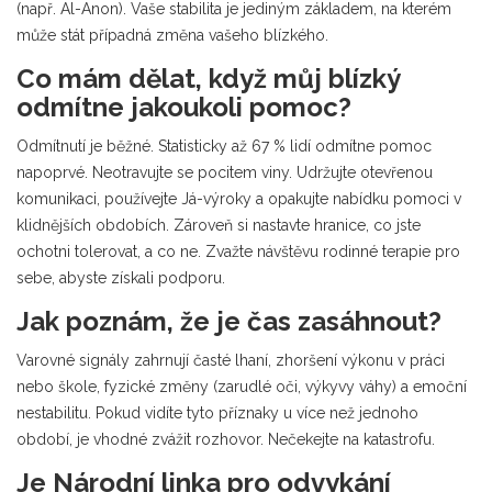
(např. Al-Anon). Vaše stabilita je jediným základem, na kterém
může stát případná změna vašeho blízkého.
Co mám dělat, když můj blízký
odmítne jakoukoli pomoc?
Odmítnutí je běžné. Statisticky až 67 % lidí odmítne pomoc
napoprvé. Neotravujte se pocitem viny. Udržujte otevřenou
komunikaci, používejte Já-výroky a opakujte nabídku pomoci v
klidnějších obdobích. Zároveň si nastavte hranice, co jste
ochotni tolerovat, a co ne. Zvažte návštěvu rodinné terapie pro
sebe, abyste získali podporu.
Jak poznám, že je čas zasáhnout?
Varovné signály zahrnují časté lhaní, zhoršení výkonu v práci
nebo škole, fyzické změny (zarudlé oči, výkyvy váhy) a emoční
nestabilitu. Pokud vidíte tyto příznaky u více než jednoho
období, je vhodné zvážit rozhovor. Nečekejte na katastrofu.
Je Národní linka pro odvykání