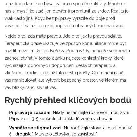
prázdnota tam, kde býval zájem o společné aktivity. Mnoho z
nás si myslí, že stačí jen otevřeně promluvit ze srdce. Realita je
však často jiná. Když bez přípravy vyrazíte do boje proti
závislosti, narazíte na zdí popírání a obranných mechanismů.
Nejde o to, zda máte pravdu. Jde o to, jak tu pravdu sdělíte.
Terapeutická praxe ukazuje, že způsob komunikace může být
rozdíl mezi tím, že se dveře zavřou navždy, nebo že se pomalu
začnou otvírat. V tomto článku najdete konkrétní kroky, které
vycházejí z odborných doporučení českých terapeutů a
zkušeností rodin, které už tuto cestu prošly. Cílem není naučit
vás manipulovat, ale vytvořit bezpečný prostor, ve kterém má
váš blízký šanci slyšet vás.
Rychlý přehled klíčových bodů
Příprava je zásadní:
Nikdy nezačínejte rozhovor impulzivně.
Připravte si 3-5 konkrétních příkladů změn v chování.
Vyhněte se stigmatizaci:
Nepoužívejte slova jako „alkoholik“
či „drogista“. Mluvte o „člověku se závislostí“.