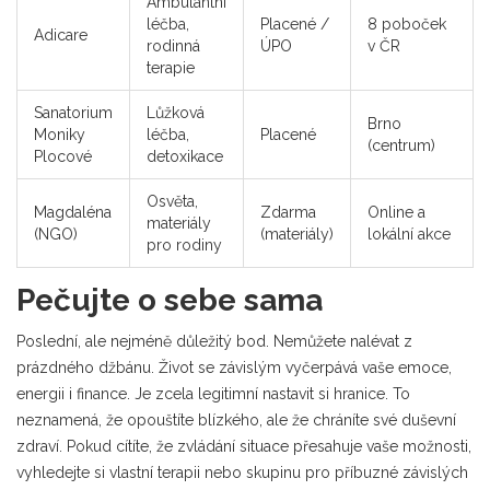
Ambulantní
léčba,
Placené /
8 poboček
Adicare
rodinná
ÚPO
v ČR
terapie
Sanatorium
Lůžková
Brno
Moniky
léčba,
Placené
(centrum)
Plocové
detoxikace
Osvěta,
Magdaléna
Zdarma
Online a
materiály
(NGO)
(materiály)
lokální akce
pro rodiny
Pečujte o sebe sama
Poslední, ale nejméně důležitý bod. Nemůžete nalévat z
prázdného džbánu. Život se závislým vyčerpává vaše emoce,
energii i finance. Je zcela legitimní nastavit si hranice. To
neznamená, že opouštíte blízkého, ale že chráníte své duševní
zdraví. Pokud cítíte, že zvládání situace přesahuje vaše možnosti,
vyhledejte si vlastní terapii nebo skupinu pro příbuzné závislých