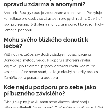
opravdu zdarma a anonymní?
Ano, linka 800 350 000 je zcela zdarma a anonymní. Poskytuje
konzultace pro osoby se závislostí i pro jejich rodiny. Operátoři
jsou profesionálně školeni a mohou vám poradit konkrétní kroky
i emoční podporu.
Mohu svého blízkého donutit k
léčbě?
Většinou ne. Léčba závislostí vyžaduje motivaci pacienta.
Donucovací metody vedou k odporu a zhoršení vztahu.
Výjimkou jsou extrémní případy ohrožení života, kde může
zasáhnout lékař nebo soud, ale to je dlouhý a složitý proces.
Zaměřte se na persuazi a podporu.
Kde najdu podporu pro sebe jako
příbuzného závislého?
Existují skupiny jako Al-Anon nebo Alateen, které spojují
příbuzné alkoholiků a drogистů. Také můžete využít individuální