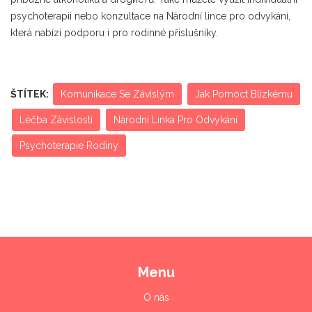
psychoterapii nebo konzultace na Národní lince pro odvykání,
která nabízí podporu i pro rodinné příslušníky.
ŠTÍTEK:
Komunikace Se Závislým
Jak Pomoct Blízkému
Léčba Závislostí
Národní Linka Pro Odvykání
Psychoterapie Rodiny
Menu
O nás