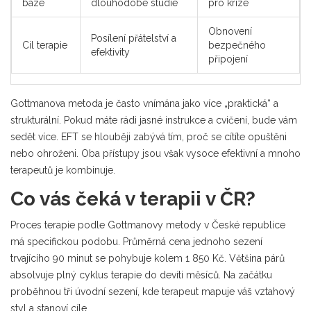
báze
dlouhodobé studie
pro krize
Obnovení
Posílení přátelství a
Cíl terapie
bezpečného
efektivity
připojení
Gottmanova metoda je často vnímána jako více „praktická“ a
strukturální. Pokud máte rádi jasné instrukce a cvičení, bude vám
sedět více. EFT se hlouběji zabývá tím, proč se cítíte opuštěni
nebo ohroženi. Oba přístupy jsou však vysoce efektivní a mnoho
terapeutů je kombinuje.
Co vás čeká v terapii v ČR?
Proces terapie podle Gottmanovy metody v České republice
má specifickou podobu. Průměrná cena jednoho sezení
trvajícího 90 minut se pohybuje kolem 1 850 Kč. Většina párů
absolvuje plný cyklus terapie do devíti měsíců. Na začátku
proběhnou tři úvodní sezení, kde terapeut mapuje váš vztahový
styl a stanoví cíle.