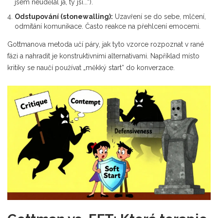
jsem neudělal já, ty jsi...“).
Odstupování (stonewalling):
Uzavření se do sebe, mlčení,
odmítání komunikace. Často reakce na přehlcení emocemi.
Gottmanova metoda učí páry, jak tyto vzorce rozpoznat v rané
fázi a nahradit je konstruktivními alternativami. Například místo
kritiky se naučí používat „měkký start“ do konverzace.