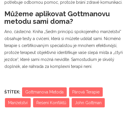
potřebuje odbornou pomoc, protože brání zdravé komunikaci.
Můžeme aplikovat Gottmanovu
metodu sami doma?
Ano, částečně. Kniha „Sedm principů spokojeného manželství“
obsahuje testy a cvičení, která si můžete udělat sami. Nicméně
terapie s certifikovaným specialistou je mnohem efektivnější,
protože terapeut objektivně identifikuje vaše slepá místa a „čtyři
jezdce“, které sami možná nevidíte. Samostudium je skvělý
doplněk, ale náhrada za komplexní terapii není.
ŠTÍTEK:
Gottmanova Metoda
Párová Terapie
Manželství
Řešení Konfliktů
John Gottman