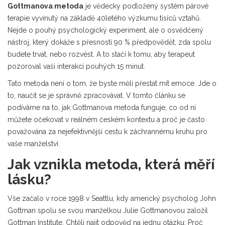
Gottmanova metoda
je
vědecky podložený systém párové
terapie vyvinutý na základě 40letého výzkumu tisíců vztahů
.
Nejde o pouhý psychologický experiment, ale o osvědčený
nástroj, který dokáže s přesností 90 % předpovědět, zda spolu
budete trvat, nebo rozvést. A to stačí k tomu, aby terapeut
pozoroval vaši interakci pouhých 15 minut.
Tato metoda není o tom, že byste měli přestat mít emoce. Jde o
to, naučit se je správně zpracovávat. V tomto článku se
podíváme na to, jak Gottmanova metoda funguje, co od ní
můžete očekovat v reálném českém kontextu a proč je často
považována za nejefektivnější cestu k záchrannému kruhu pro
vaše manželství.
Jak vznikla metoda, která měří
lásku?
Vše začalo v roce 1998 v Seattlu, kdy americký psycholog
John
Gottman
spolu se svou manželkou
Julie Gottmanovou
založil
Gottman Institute. Chtěli najít odpověď na jednu otázku: Proč