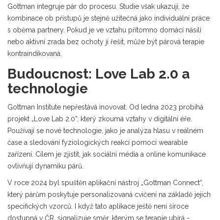
Gottman integruje pár do procesu. Studie však ukazují, že
kombinace ob přístupů je stejně užitečná jako individuální práce
s oběma partnery. Pokud je ve vztahu přítomno domácí násilí
nebo aktivní zrada bez ochoty ji řešit, může být párová terapie
kontraindikovaná.
Budoucnost: Love Lab 2.0 a
technologie
Gottman Institute nepřestává inovovat. Od ledna 2023 probíhá
projekt „Love Lab 2.0“, který zkoumá vztahy v digitální éře.
Používají se nové technologie, jako je analýza hlasu v reálném
čase a sledování fyziologických reakcí pomocí wearable
zařízení. Cílem je zjistit, jak sociální média a online komunikace
ovlivňují dynamiku párů.
V roce 2024 byl spuštěn aplikační nástroj „Gottman Connect“,
který párům poskytuje personalizovaná cvičení na základě jejich
specifických vzorců. I když tato aplikace ještě není široce
dostupná v ČR, signalizuje směr, kterým se terapie ubírá -