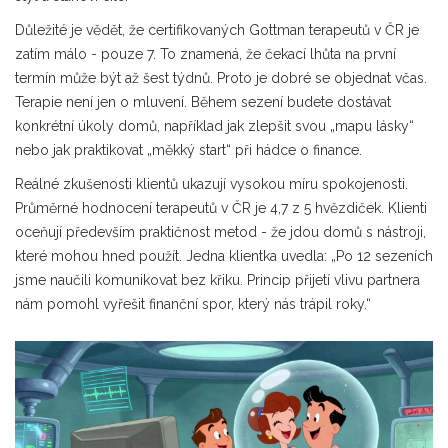
Důležité je vědět, že certifikovaných Gottman terapeutů v ČR je
zatím málo - pouze 7. To znamená, že čekací lhůta na první
termín může být až šest týdnů. Proto je dobré se objednat včas.
Terapie není jen o mluvení. Během sezení budete dostávat
konkrétní úkoly domů, například jak zlepšit svou „mapu lásky“
nebo jak praktikovat „měkký start“ při hádce o finance.
Reálné zkušenosti klientů ukazují vysokou míru spokojenosti.
Průměrné hodnocení terapeutů v ČR je 4,7 z 5 hvězdiček. Klienti
oceňují především praktičnost metod - že jdou domů s nástroji,
které mohou hned použít. Jedna klientka uvedla: „Po 12 sezeních
jsme naučili komunikovat bez křiku. Princip přijetí vlivu partnera
nám pomohl vyřešit finanční spor, který nás trápil roky.“