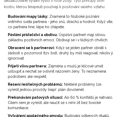
(aktualizované vydání vyšlo v roce 2015). Tyto principy tvoří
kostru, kterou terapeuti používají k posilování vašeho vztahu:
Budování mapy lásky:
Znamená to hluboké poznání
vnitřního světa partnera - jeho snů, strachů a hodnot. Když víte,
co partnera hne, lépe ho chápete.
Pěstění přátelství a obdivu:
Úspěšní partneři mají silnou
základnu pozitivních emocí. Obdivují se i v těžkých chvílích.
Obracení se k partnerovi:
Když se jeden partner obrátí s
žádostí o pozornost (tzv. bid), druhý by měl reagovat, nikoliv ji
ignorovat.
Přijetí vlivu partnera:
Zejména u mužů je klíčové umět
ustoupit a nechat se ovlivnit názorem ženy. To neznamená
podrobení, ale respekt.
Řešení řešitelných problémů:
Některé problémy lze
vyřešit jednou provždy (např. plán dovolené).
Překonávání patových situací:
Asi 60 % konfliktů je natrvalo.
Cílem není je vyřešit, ale naučit se s nimi žít bez toxické
komunikace.
Vytváření společného smyslu:
Budování sdílených rituálů,