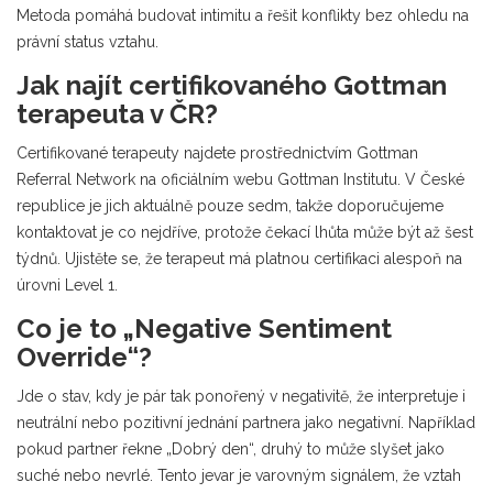
Metoda pomáhá budovat intimitu a řešit konflikty bez ohledu na
právní status vztahu.
Jak najít certifikovaného Gottman
terapeuta v ČR?
Certifikované terapeuty najdete prostřednictvím Gottman
Referral Network na oficiálním webu Gottman Institutu. V České
republice je jich aktuálně pouze sedm, takže doporučujeme
kontaktovat je co nejdříve, protože čekací lhůta může být až šest
týdnů. Ujistěte se, že terapeut má platnou certifikaci alespoň na
úrovni Level 1.
Co je to „Negative Sentiment
Override“?
Jde o stav, kdy je pár tak ponořený v negativitě, že interpretuje i
neutrální nebo pozitivní jednání partnera jako negativní. Například
pokud partner řekne „Dobrý den“, druhý to může slyšet jako
suché nebo nevrlé. Tento jevar je varovným signálem, že vztah