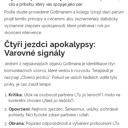
cílů a příběhu, který vás spojuje jako pár.
Podle studie provedené Gottmanem a kolegy (2015) stačí párům
projít těmito principy a cvičeními, aby zaznamenaly statisticky
významné zlepšení spokojenosti, které přetrvává i rok po
skončení intervence.
Čtyři jezdci apokalypsy:
Varovné signály
Jedním z nejslavnějších objevů Gottmana je identifikace čtyř
komunikačních vzorců, které vedou k rozvodu. Terapeuti je
nazývají „Čtveřicí jezdců“. Pokud ve vašich hádkách vidíte tyto
prvky, je čas zvážit terapii:
Kritika:
Útok na osobnost partnera („Ty jsi lenoch!“) místo na
konkrétní chování („Nalil jsi nádobí").
Opovržení:
Nejhorší zjezdec. Sarkasmus, urážky, pohrdavé
pohledy. Ničí fyzické zdraví partnera i vztah.
Obrana:
Popírání odpovědnosti a vytváření protiovinění („To