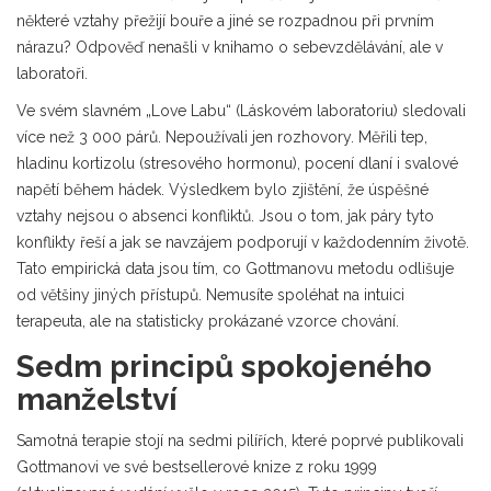
některé vztahy přežijí bouře a jiné se rozpadnou při prvním
nárazu? Odpověď nenašli v knihamo o sebevzdělávání, ale v
laboratoři.
Ve svém slavném „Love Labu“ (Láskovém laboratoriu) sledovali
více než 3 000 párů. Nepoužívali jen rozhovory. Měřili tep,
hladinu kortizolu (stresového hormonu), pocení dlaní i svalové
napětí během hádek. Výsledkem bylo zjištění, že úspěšné
vztahy nejsou o absenci konfliktů. Jsou o tom, jak páry tyto
konflikty řeší a jak se navzájem podporují v každodenním životě.
Tato empirická data jsou tím, co Gottmanovu metodu odlišuje
od většiny jiných přístupů. Nemusíte spoléhat na intuici
terapeuta, ale na statisticky prokázané vzorce chování.
Sedm principů spokojeného
manželství
Samotná terapie stojí na sedmi pilířích, které poprvé publikovali
Gottmanovi ve své bestsellerové knize z roku 1999