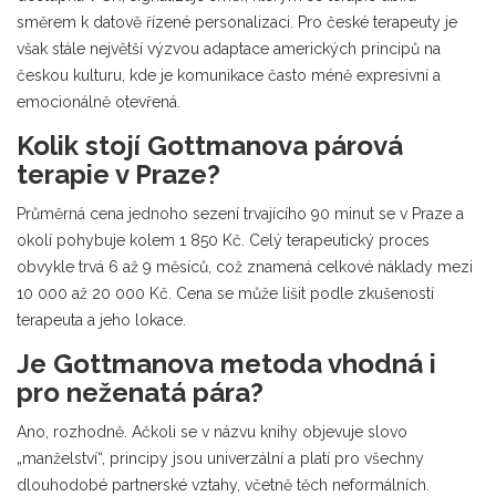
směrem k datově řízené personalizaci. Pro české terapeuty je
však stále největší výzvou adaptace amerických principů na
českou kulturu, kde je komunikace často méně expresivní a
emocionálně otevřená.
Kolik stojí Gottmanova párová
terapie v Praze?
Průměrná cena jednoho sezení trvajícího 90 minut se v Praze a
okolí pohybuje kolem 1 850 Kč. Celý terapeutický proces
obvykle trvá 6 až 9 měsíců, což znamená celkové náklady mezi
10 000 až 20 000 Kč. Cena se může lišit podle zkušeností
terapeuta a jeho lokace.
Je Gottmanova metoda vhodná i
pro neženatá pára?
Ano, rozhodně. Ačkoli se v názvu knihy objevuje slovo
„manželství“, principy jsou univerzální a platí pro všechny
dlouhodobé partnerské vztahy, včetně těch neformálních.