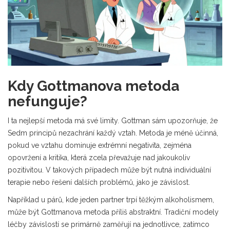
Kdy Gottmanova metoda
nefunguje?
I ta nejlepší metoda má své limity. Gottman sám upozorňuje, že
Sedm principů nezachrání každý vztah. Metoda je méně účinná,
pokud ve vztahu dominuje extrémní negativita, zejména
opovržení a kritika, která zcela převažuje nad jakoukoliv
pozitivitou. V takových případech může být nutná individuální
terapie nebo řešení dalších problémů, jako je závislost.
Například u párů, kde jeden partner trpí těžkým alkoholismem,
může být Gottmanova metoda příliš abstraktní. Tradiční modely
léčby závislostí se primárně zaměřují na jednotlivce, zatímco