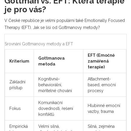
Gottman vs. EFT: Která terapie
je pro vás?
V České republice je velmi populární také Emotionally Focused
Therapy (EFT). Jak se liší od Gottmanovy metody?
Srovnání Gottmanovy metody a EFT
EFT (Emočně
Gottmanova
Kriterium
zaměřená
metoda
terapie)
Kognitivně-
Attachment-
Základní
behaviorální,
based, emoční
přístup
měřitelné chování
procesy
Komunikační
Hlubinné emoční
Fokus
dovednosti, řešení
vazby, trauma
konfliktů
Empirická
Velmi silná,
Silná, zejména