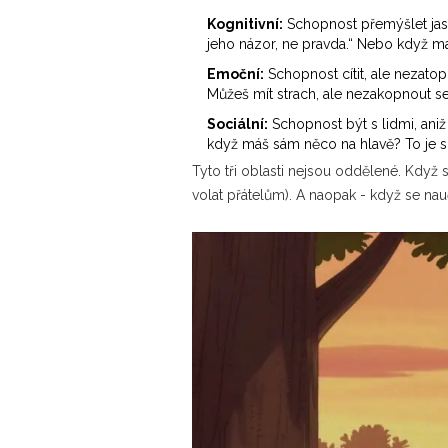
Kognitivní:
Schopnost přemýšlet jasně,
jeho názor, ne pravda.“ Nebo když m
Emoční:
Schopnost cítit, ale nezatop
Můžeš mít strach, ale nezakopnout se
Sociální:
Schopnost být s lidmi, aniž
když máš sám něco na hlavě? To je so
Tyto tři oblasti nejsou oddělené. Když se
volat přátelům). A naopak - když se nauč