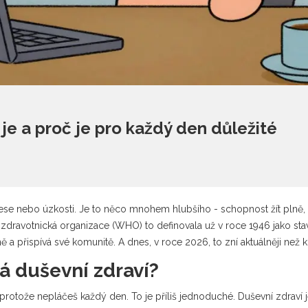
 je a proč je pro každý den důležité
se nebo úzkosti. Je to něco mnohem hlubšího - schopnost žít plně, 
á zdravotnická organizace (WHO) to definovala už v roce 1946 jako stav
 a přispívá své komunitě. A dnes, v roce 2026, to zní aktuálněji než k
á duševní zdraví?
n protože nepláčeš každý den. To je příliš jednoduché. Duševní zdraví 