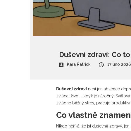
Duševní zdraví: Co to
Kara Patrick
17 úno 2026
Duševní zdraví
není jen absence depre
zvládat život, i když je náročný. Světov
zvládne běžný stres, pracuje produktivně
Co vlastně znamen
Nikdo neříká, že jsi duševně zdravý, je