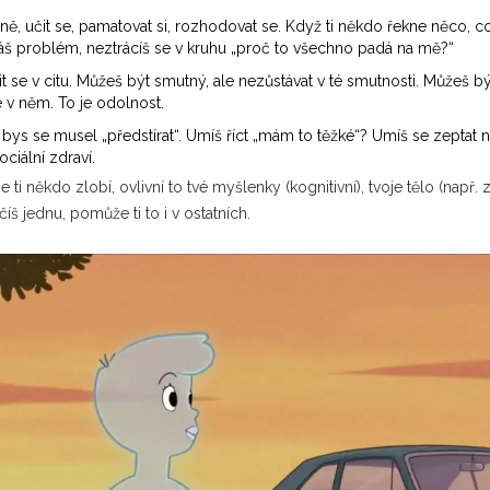
 učit se, pamatovat si, rozhodovat se. Když ti někdo řekne něco, co ti 
áš problém, neztrácíš se v kruhu „proč to všechno padá na mě?“
it se v citu. Můžeš být smutný, ale nezůstávat v té smutnosti. Můžeš b
 v něm. To je odolnost.
 bys se musel „předstírat“. Umíš říct „mám to těžké“? Umíš se zepta
ciální zdraví.
 ti někdo zlobí, ovlivní to tvé myšlenky (kognitivní), tvoje tělo (např.
íš jednu, pomůže ti to i v ostatních.