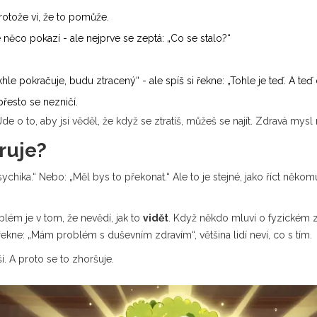
protože ví, že to pomůže.
e něco pokazí - ale nejprve se zeptá: „Co se stalo?“
le pokračuje, budu ztracený“ - ale spíš si řekne: „Tohle je teď. A teď
přesto se nezničí.
de o to, aby jsi věděl, že když se ztratíš, můžeš se najít. Zdravá mysl ne
ruje?
 psychika.“ Nebo: „Měl bys to překonat.“ Ale to je stejné, jako říct ně
blém je v tom, že nevědí, jak to
vidět
. Když někdo mluví o fyzickém z
ekne: „Mám problém s duševním zdravím“, většina lidí neví, co s tím.
í. A proto se to zhoršuje.