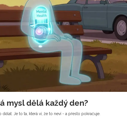
vá mysl dělá každý den?
dělat. Je to ta, která ví, že to neví - a přesto pokračuje.