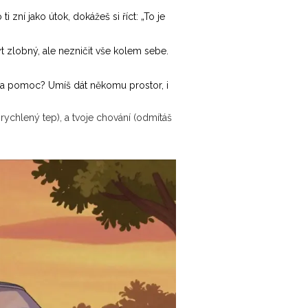
zní jako útok, dokážeš si říct: „To je
ýt zlobný, ale nezničit vše kolem sebe.
t na pomoc? Umíš dát někomu prostor, i
 zrychlený tep), a tvoje chování (odmítáš