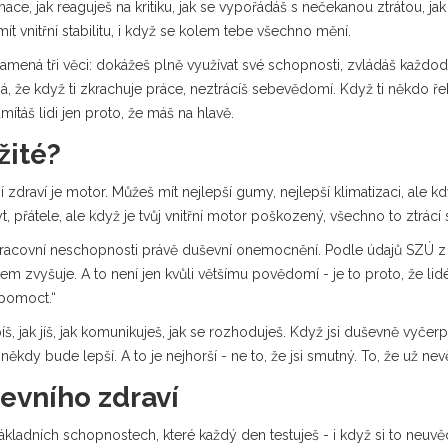
rmace, jak reaguješ na kritiku, jak se vypořádáš s nečekanou ztrátou, 
 mít vnitřní stabilitu, i když se kolem tebe všechno mění.
amená tři věci: dokážeš plně využívat své schopnosti, zvládáš každode
á, že když ti zkrachuje práce, neztrácíš sebevědomí. Když ti někdo ř
ítáš lidi jen proto, že máš na hlavě.
žité?
vní zdraví je motor. Můžeš mít nejlepší gumy, nejlepší klimatizaci, ale
t, přátele, ale když je tvůj vnitřní motor poškozený, všechno to ztrácí
pracovní neschopnosti právě duševní onemocnění. Podle údajů SZÚ z ro
zvyšuje. A to není jen kvůli většímu povědomí - je to proto, že lidé 
i pomoct.“
íš, jak jíš, jak komunikuješ, jak se rozhoduješ. Když jsi duševně vyčer
 někdy bude lepší. A to je nejhorší - ne to, že jsi smutný. To, že už nev
ševního zdraví
 základních schopnostech, které každý den testuješ - i když si to neuv