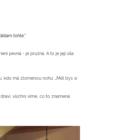
 dělám tohle.“
ní pevná - je pružná. A to je její síla.
komu, kdo má zlomenou nohu: „Měl bys si
draví, všichni víme, co to znamená: