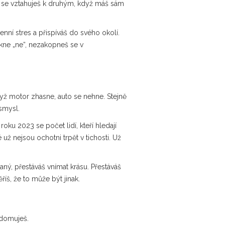
jak se vztahuješ k druhým, když máš sám
nní stres a přispíváš do svého okolí.
ekne „ne“, nezakopneš se v
 když motor zhasne, auto se nehne. Stejně
 smysl.
ku 2023 se počet lidí, kteří hledají
už nejsou ochotni trpět v tichosti. Už
paný, přestáváš vnímat krásu. Přestáváš
ěříš, že to může být jinak.
ědomuješ.