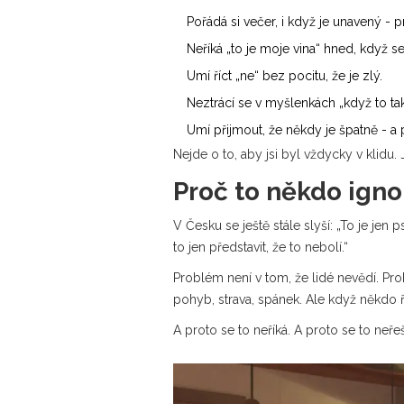
Pořádá si večer, i když je unavený - 
Neříká „to je moje vina“ hned, když s
Umí říct „ne“ bez pocitu, že je zlý.
Neztrácí se v myšlenkách „když to takh
Umí přijmout, že někdy je špatně - a 
Nejde o to, aby jsi byl vždycky v klidu. J
Proč to někdo igno
V Česku se ještě stále slyší: „To je jen
to jen představit, že to nebolí.“
Problém není v tom, že lidé nevědí. Pro
pohyb, strava, spánek. Ale když někdo ř
A proto se to neříká. A proto se to neřeš