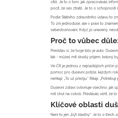
cítíš. Je to o tom, jak zpracováváš info
pocit, že ses ztratil. Je to o schopnosti
Podle Státního zdravotního ústavu to zn
To zní jednoduše, ale v praxi to znamen
sebeobviňování. Když jsi unavený, neodm
Proč to vůbec důle
Představ si, že tvoje tělo je auto. Duše
tak - můžeš mít skvělý příjem, krásný by
Ve ČR je jednou z nejčastějších příčin 
pomoc pro duševní potíže, každým rokem 
neříkají: „To už přežiju.“ Říkají: „Potřebuj
Duševní zdraví ovlivňuje všechno: jak sp
mít chuť na cokoli. Přestáváš věřit, že to
Klíčové oblasti du
Není to jen „být šťastný“. Je to o třech