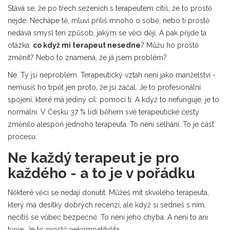
Stává se, že po třech sezeních s terapeutem cítíš, že to prostě
nejde. Nechápe tě, mluví příliš mnoho o sobě, nebo ti prostě
nedává smysl ten způsob, jakým se věci dějí. A pak přijde ta
otázka:
co když mi terapeut nesedne
? Můžu ho prostě
změnit? Nebo to znamená, že já jsem problém?
Ne. Ty jsi neproblém. Terapeutický vztah není jako manželství -
nemusíš ho trpět jen proto, že jsi začal. Je to profesionální
spojení, které má jediný cíl: pomoci ti. A když to nefunguje, je to
normální. V Česku 37 % lidí během své terapeutické cesty
změnilo alespoň jednoho terapeuta. To není selhání. To je část
procesu.
Ne každý terapeut je pro
každého - a to je v pořádku
Některé věci se nedají donutit. Můžeš mít skvělého terapeuta,
který má desítky dobrých recenzí, ale když si sedneš s ním,
necítíš se vůbec bezpečně. To není jeho chyba. A není to ani
tvoje. Je to prostě nekompatibilita.