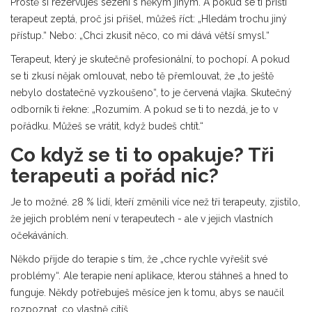
Prostě si rezervuješ sezení s někým jiným. A pokud se ti příští
terapeut zeptá, proč jsi přišel, můžeš říct: „Hledám trochu jiný
přístup.“ Nebo: „Chci zkusit něco, co mi dává větší smysl.“
Terapeut, který je skutečně profesionální, to pochopí. A pokud
se ti zkusí nějak omlouvat, nebo tě přemlouvat, že „to ještě
nebylo dostatečně vyzkoušeno“, to je červená vlajka. Skutečný
odborník ti řekne: „Rozumím. A pokud se ti to nezdá, je to v
pořádku. Můžeš se vrátit, když budeš chtít.“
Co když se ti to opakuje? Tři
terapeuti a pořád nic?
Je to možné. 28 % lidí, kteří změnili více než tři terapeuty, zjistilo,
že jejich problém není v terapeutech - ale v jejich vlastních
očekáváních.
Někdo přijde do terapie s tím, že „chce rychle vyřešit své
problémy“. Ale terapie není aplikace, kterou stáhneš a hned to
funguje. Někdy potřebuješ měsíce jen k tomu, abys se naučil
rozpoznat, co vlastně cítíš.