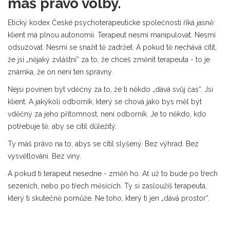
máš právo volby.
Etický kodex České psychoterapeutické společnosti říká jasně:
klient má plnou autonomii. Terapeut nesmí manipulovat. Nesmí
odsuzovat. Nesmí se snažit tě zadržet. A pokud tě nechává cítit,
že jsi „nějaký zvláštní“ za to, že chceš změnit terapeuta - to je
známka, že on není ten správný.
Nejsi povinen být vděčný za to, že ti někdo „dává svůj čas“. Jsi
klient. A jakýkoli odborník, který se chová jako bys měl být
vděčný za jeho přítomnost, není odborník. Je to někdo, kdo
potřebuje tě, aby se cítil důležitý.
Ty máš právo na to, abys se cítil slyšený. Bez výhrad. Bez
vysvětlování. Bez viny.
A pokud ti terapeut nesedne - změň ho. Ať už to bude po třech
sezeních, nebo po třech měsících. Ty si zasloužíš terapeuta,
který ti skutečně pomůže. Ne toho, který ti jen „dává prostor“.