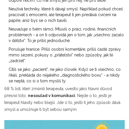
odpoví něčím, co má smysl jen pro něj, ne pro tebe.
Neužívá techniky, které ti dávají smysl. Například pokud chceš
pracovat s emocemi, ale terapeut ti jen předává cvičení na
papíře, aniž bys se o nich bavili.
Neuvažuje o tvém rámci. Mluvíš o práci, rodině, finančních
problémech - a on ti odpovídá jen o tom, jak „všechno začalo
v dětství“. To je příliš jednoduché.
Porušuje hranice. Příliš osobní komentáře, příliš časté zprávy
mimo sezení, pokusy o „přátelství“ nebo způsoby, jak tě
„zadržet“.
Cítíš se jako „pacient“, ne jako člověk. Když se ti všechno, co
říkáš, překládá do nějakého „diagnostického boxu“ - a nikdy
se neptá, co si o tom myslíš ty.
68 % lidí, kteří změnili terapeuta, uvedlo jako hlavní důvod
přesně toto:
nesoulad v komunikaci
. Nejde o to, jestli je
terapeut hlasitý nebo tišejší. Jde o to, jestli ti jeho způsob dává
smysl a umožňuje ti být sebou samým.