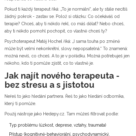
Pokud ti každý terapeut říká: „To je normální“, ale ty stále necítíš
žádný pokrok - zastav se. Polož si otázku: Co očekáváš od
terapie? Chceš, aby ti někdo řekl, co máš dělat? Nebo chceš,
aby ti někdo pomohl pochopit, co vlastně chceš ty?
Psychoterapeut Matěj Hochel říká: „I sama touha po změně
může být velmi nekonkrétní, slovy nepopsatelná.“ To znamená:
možná nevíš, co chceš. A to je v pořádku. Možná potřebuješ jen
někoho, kdo ti pomůže zjistit, co to vlastně je.
Jak najít nového terapeuta -
bez stresu a s jistotou
Neřeš to jako hledání partnera. Řeš to jako hledání odborníka,
který ti pomůže.
Použij nástroje jako Hedepy.cz. Tam můžeš filtrovat podle:
Typ problému (úzkost, deprese, vztahy, traumata)
Přístup (kognitivně-behaviorální, psychodynamický,