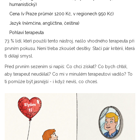
humanistický)
Cena (v Praze průměr 1200 Kč, v regionech 950 Kč)
Jazyk (němčina, angličtina, čeština)
Pohlaví terapeuta
73 % lidí, kteří použili tento nástroj, našlo vhodného terapeuta při
prvním pokusu. Není třeba zkoušet desítky. Stačí pár kritérií, která
ti dělají smysl.
Před prvním sezením si napiš: Co chci získat? Co bych chtěl,
aby terapeut neudělal? Co mi v minulém terapeutovi vadilo? To
ti pomůže být jasnější - i když nevíš, co chceš.