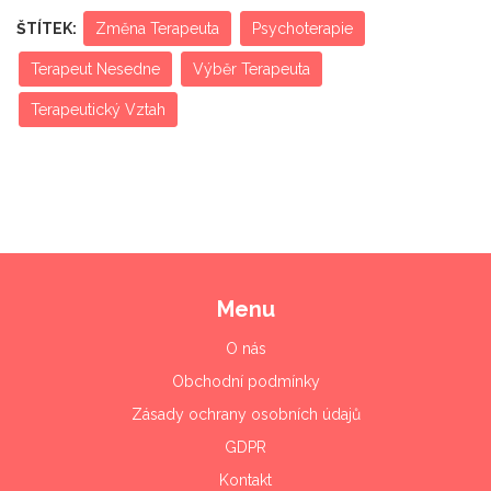
ŠTÍTEK:
Změna Terapeuta
Psychoterapie
Terapeut Nesedne
Výběr Terapeuta
Terapeutický Vztah
Menu
O nás
Obchodní podmínky
Zásady ochrany osobních údajů
GDPR
Kontakt