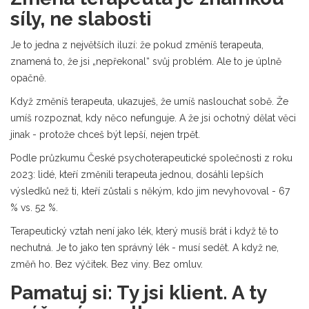
síly, ne slabosti
Je to jedna z největších iluzí: že pokud změníš terapeuta,
znamená to, že jsi „nepřekonal“ svůj problém. Ale to je úplně
opačně.
Když změníš terapeuta, ukazuješ, že umíš naslouchat sobě. Že
umíš rozpoznat, kdy něco nefunguje. A že jsi ochotný dělat věci
jinak - protože chceš být lepší, nejen trpět.
Podle průzkumu České psychoterapeutické společnosti z roku
2023: lidé, kteří změnili terapeuta jednou, dosáhli lepších
výsledků než ti, kteří zůstali s někým, kdo jim nevyhovoval - 67
% vs. 52 %.
Terapeutický vztah není jako lék, který musíš brát i když tě to
nechutná. Je to jako ten správný lék - musí sedět. A když ne,
změň ho. Bez výčitek. Bez viny. Bez omluv.
Pamatuj si: Ty jsi klient. A ty