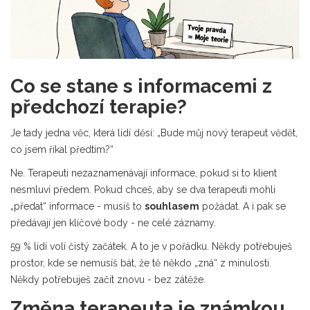
Co se stane s informacemi z
předchozí terapie?
Je tady jedna věc, která lidí děsí: „Bude můj nový terapeut vědět,
co jsem říkal předtím?“
Ne. Terapeuti nezaznamenávají informace, pokud si to klient
nesmluví předem. Pokud chceš, aby se dva terapeuti mohli
„předat“ informace - musíš to
souhlasem
požádat. A i pak se
předávají jen klíčové body - ne celé záznamy.
59 % lidí volí čistý začátek. A to je v pořádku. Někdy potřebuješ
prostor, kde se nemusíš bát, že tě někdo „zná“ z minulosti.
Někdy potřebuješ začít znovu - bez zátěže.
Změna terapeuta je známkou