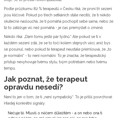
Podle průzkumu 82 % terapeutů v Česku říká, že první tři sezení
jsou klíčové. Pokud po třech setkáních stále necítíš, že ti někdo
skutečně naslouchá, že ti pomáhá pochopit sebe sama, nebo že
tě to zatěžuje víc než pomáhá - je čas přemýšlet o změně.
Někdo říká: „Dám tomu ještě pár týdnů.“ Ale pokud se ti v
každém sezení zdá, že se to točí kolem stejných věcí, aniž bys
se posunul, nebo pokud tě terapeut neustále přemlouvá, že „to
je normální“ - to není normální. To je značka, že terapeutický
přístup nevyhovuje tvému stylu, tvým potřebám nebo tvému
tempu.
Jak poznat, že terapeut
opravdu nesedí?
Není to jen o tom, že ti „není sympatický“. To je příliš povrchové.
Hledej konkrétní signály:
Nečuje tě. Mluvíš o něčem důležitém - a on nebo ona ti