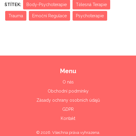
ŠTÍTEK:
Body-Psychoterapie
Tělesná Terapie
Trauma
Emoční Regulace
Psychoterapie
Menu
O nás
Obchodní podmínky
Zásady ochrany osobních údajů
GDPR
Kontakt
© 2026. Všechna práva vyhrazena.