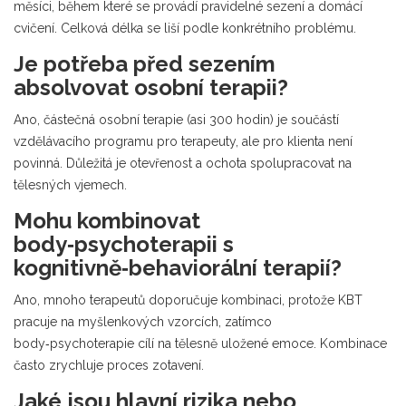
měsíci, během které se provádí pravidelné sezení a domácí
cvičení. Celková délka se liší podle konkrétního problému.
Je potřeba před sezením
absolvovat osobní terapii?
Ano, částečná osobní terapie (asi 300 hodin) je součástí
vzdělávacího programu pro terapeuty, ale pro klienta není
povinná. Důležitá je otevřenost a ochota spolupracovat na
tělesných vjemech.
Mohu kombinovat
body‑psychoterapii s
kognitivně‑behaviorální terapií?
Ano, mnoho terapeutů doporučuje kombinaci, protože KBT
pracuje na myšlenkových vzorcích, zatímco
body‑psychoterapie cílí na tělesně uložené emoce. Kombinace
často zrychluje proces zotavení.
Jaké jsou hlavní rizika nebo