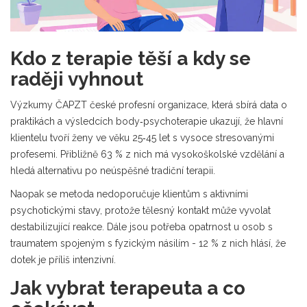
Kdo z terapie těší a kdy se
raději vyhnout
Výzkumy
ČAPZT
české profesní organizace, která sbírá data o
praktikách a výsledcích body‑psychoterapie
ukazují, že hlavní
klientelu tvoří ženy ve věku 25‑45 let s vysoce stresovanými
profesemi. Přibližně 63 % z nich má vysokoškolské vzdělání a
hledá alternativu po neúspěšné tradiční terapii.
Naopak se metoda nedoporučuje klientům s aktivními
psychotickými stavy, protože tělesný kontakt může vyvolat
destabilizující reakce. Dále jsou potřeba opatrnost u osob s
traumatem spojeným s fyzickým násilím - 12 % z nich hlásí, že
dotek je příliš intenzivní.
Jak vybrat terapeuta a co