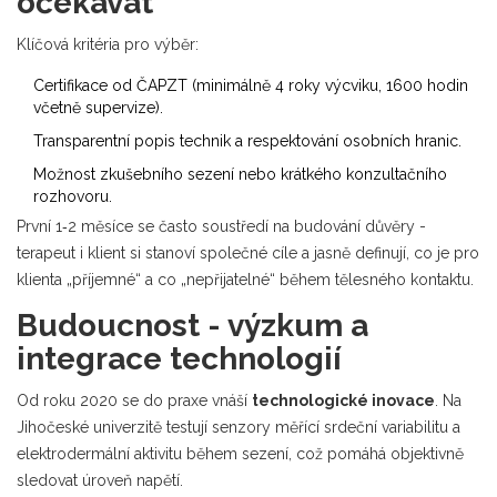
očekávat
Klíčová kritéria pro výběr:
Certifikace od
ČAPZT
(minimálně 4 roky výcviku, 1600 hodin
včetně supervize).
Transparentní popis technik a respektování osobních hranic.
Možnost zkušebního sezení nebo krátkého konzultačního
rozhovoru.
První 1‑2 měsíce se často soustředí na budování důvěry -
terapeut i klient si stanoví společné cíle a jasně definují, co je pro
klienta „příjemné“ a co „nepřijatelné“ během tělesného kontaktu.
Budoucnost - výzkum a
integrace technologií
Od roku 2020 se do praxe vnáší
technologické inovace
. Na
Jihočeské univerzitě testují senzory měřící srdeční variabilitu a
elektrodermální aktivitu během sezení, což pomáhá objektivně
sledovat úroveň napětí.