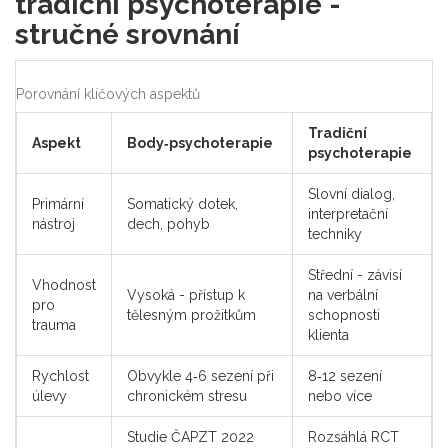
tradiční psychoterapie -
stručné srovnání
Porovnání klíčových aspektů
Tradiční
Aspekt
Body‑psychoterapie
psychoterapie
Slovní dialog,
Primární
Somatický dotek,
interpretační
nástroj
dech, pohyb
techniky
Střední - závisí
Vhodnost
Vysoká - přístup k
na verbální
pro
tělesným prožitkům
schopnosti
trauma
klienta
Rychlost
Obvykle 4‑6 sezení při
8‑12 sezení
úlevy
chronickém stresu
nebo více
Studie ČAPZT 2022
Rozsáhlá RCT