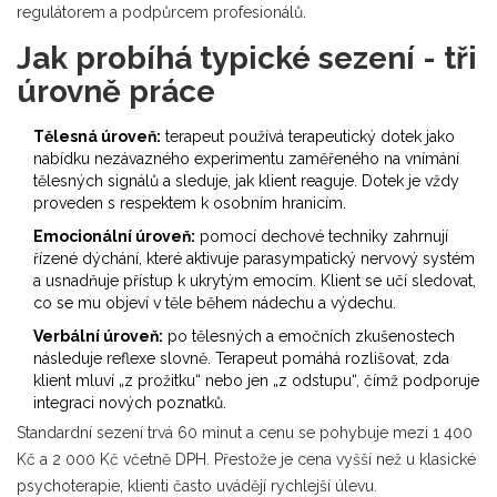
regulátorem a podpůrcem profesionálů.
Jak probíhá typické sezení - tři
úrovně práce
Tělesná úroveň:
terapeut používá
terapeutický dotek
jako
nabídku nezávazného experimentu zaměřeného na vnímání
tělesných signálů
a sleduje, jak klient reaguje. Dotek je vždy
proveden s respektem k osobním hranicím.
Emocionální úroveň:
pomocí
dechové techniky
zahrnují
řízené dýchání, které aktivuje parasympatický nervový systém
a usnadňuje přístup k ukrytým emocím
. Klient se učí sledovat,
co se mu objeví v těle během nádechu a výdechu.
Verbální úroveň:
po tělesných a emočních zkušenostech
následuje reflexe slovně. Terapeut pomáhá rozlišovat, zda
klient mluví „z prožitku“ nebo jen „z odstupu“, čímž podporuje
integraci nových poznatků.
Standardní sezení trvá 60 minut a cenu se pohybuje mezi 1 400
Kč a 2 000 Kč včetně DPH. Přestože je cena vyšší než u klasické
psychoterapie, klienti často uvádějí rychlejší úlevu.