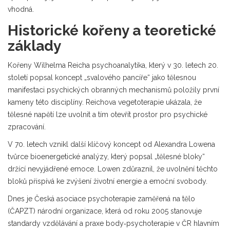
vhodná.
Historické kořeny a teoretické
základy
Kořeny
Wilhelma Reicha
psychoanalytika, který v 30. letech 20.
století popsal koncept „svalového pancíře“ jako tělesnou
manifestaci psychických obranných mechanismů
položily první
kameny této disciplíny. Reichova vegetoterapie ukázala, že
tělesné napětí lze uvolnit a tím otevřít prostor pro psychické
zpracování.
V 70. letech vznikl další klíčový koncept od
Alexandra Lowena
tvůrce bioenergetické analýzy, který popsal „tělesné bloky“
držící nevyjádřené emoce
. Lowen zdůraznil, že uvolnění těchto
bloků přispívá ke zvýšení životní energie a emoční svobody.
Dnes je
Česká asociace psychoterapie zaměřená na tělo
(ČAPZT)
národní organizace, která od roku 2005 stanovuje
standardy vzdělávání a praxe body‑psychoterapie v ČR
hlavním