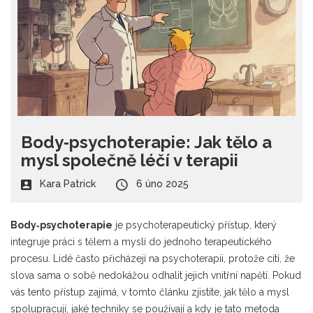
Body‑psychoterapie: Jak tělo a
mysl společně léčí v terapii
Kara Patrick
6 úno 2025
Body‑psychoterapie
je psychoterapeutický přístup, který
integruje práci s tělem a myslí do jednoho terapeutického
procesu
. Lidé často přicházejí na psychoterapii, protože cítí, že
slova sama o sobě nedokážou odhalit jejich vnitřní napětí. Pokud
vás tento přístup zajímá, v tomto článku zjistíte, jak tělo a mysl
spolupracují, jaké techniky se používají a kdy je tato metoda