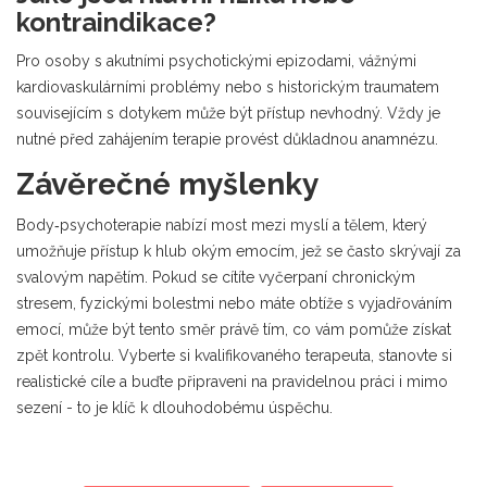
kontraindikace?
Pro osoby s akutními psychotickými epizodami, vážnými
kardiovaskulárními problémy nebo s historickým traumatem
souvisejícím s dotykem může být přístup nevhodný. Vždy je
nutné před zahájením terapie provést důkladnou anamnézu.
Závěrečné myšlenky
Body‑psychoterapie nabízí most mezi myslí a tělem, který
umožňuje přístup k hlub okým emocím, jež se často skrývají za
svalovým napětím. Pokud se cítíte vyčerpaní chronickým
stresem, fyzickými bolestmi nebo máte obtíže s vyjadřováním
emocí, může být tento směr právě tím, co vám pomůže získat
zpět kontrolu. Vyberte si kvalifikovaného terapeuta, stanovte si
realistické cíle a buďte připraveni na pravidelnou práci i mimo
sezení - to je klíč k dlouhodobému úspěchu.